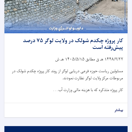
کار پروژه چکدم شولک در ولایت لوگر ۷۵ درصد
پیش‌رفته است
۱۴۴۸/۲/۲۲
هـ ق مطابق
۱۴۰۵/۵/۱۵
هـ ش
مسئولین ریاست حوزه فرعی دریایی لوگر از روند کار پروژه چکدم شولک در
مربوطات مرکز ولایت لوگر نظارت نمودند.
کار پروژه متذکره که با هزینه مالی وزارت آب. . .
بیشتر