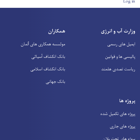
User account men
Log in
وزارت آب و انرژی
همکاران
ایمیل های رسمی
موئسسه همکاری های آلمان
پالیسی ها و قوانین
بانک انکشاف آسیائی
ریاست تصدی هلمند
بانک انکشاف اسلامی
بانک جهانی
پروژه ها
پروژه های تکمیل شده
پروژه های جاری
پروژه های تحت پلان