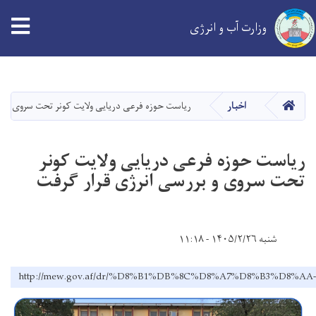
tion
وزارت آب و انرژی
Skip
to
main
خانه
اخبار
ریاست حوزه فرعی دریایی ولایت کونر تحت سروی و ب
content
ریاست حوزه فرعی دریایی ولایت کونر
تحت سروی و بررسی انرژی قرار گرفت
شنبه ۱۴۰۵/۲/۲۶ - ۱۱:۱۸
http://mew.gov.af/dr/%D8%B1%DB%8C%D8%A7%D8%B3%