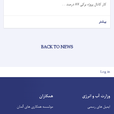
کار کانال پروژه برکی
۸۷
درصد. . .
بیشتر
BACK TO NEWS
User account men
Log in
وزارت آب و انرژی
همکاران
ایمیل های رسمی
موئسسه همکاری های آلمان