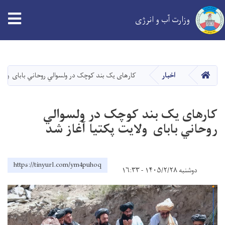
tion
وزارت آب و انرژی
Skip
to
main
خانه
اخبار
کارهای یک بند کوچک در ولسوالي روحاني بابای ولایت
content
کارهای یک بند کوچک در ولسوالي
روحاني بابای ولایت پکتیا آغاز شد
https://tinyurl.com/ym4puhoq
دوشنبه ۱۴۰۵/۲/۲۸ - ۱۶:۳۳