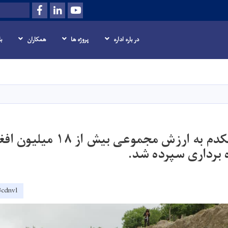
Facebook
LinkedIn
Youtube
Search
در باره اداره
پروژه ها
همکاران
ب
Skip
to
main
content
هشت پروژه چکدم به ارزش مجموعی
برداری سپرده شد.
3cdnvl