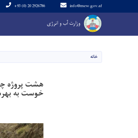
+93 (0) 20 2926786
info@mew.gov.af
Main navigation
وزارت آب و انرژی
خانه
خوست به بهره 