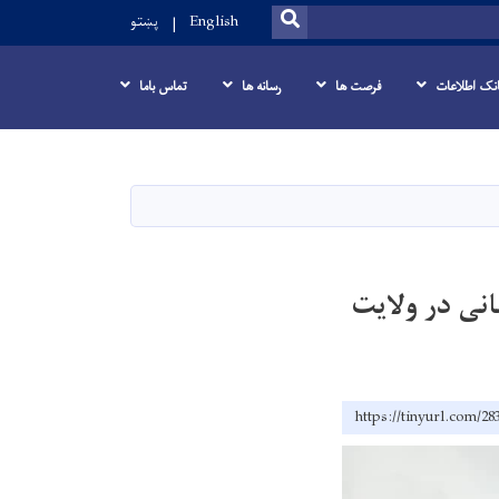
SEARCH
English
پښتو
انک اطلاعات
فرصت ها
رسانه ها
تماس باما
 بیش از ۱۸ میلیون افغانی در ولایت
https://tinyurl.com/28