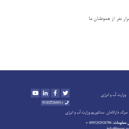
ار نفر از هموطنان ما
Youtube
LinkedIn
Facebook
Twitter
وزارت آب و انرژی
+93202526001
سرک دارالامان
سناتوریم وزارت آب و انرژی
 معلومات:
0093202926786 +
info@mew.go