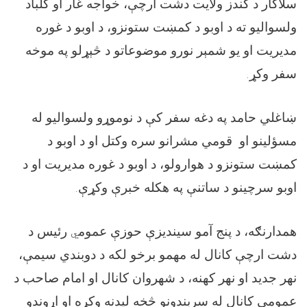
سلاکار د کندز ولایت دشت ارچې، خواجه غار او کلباد
ولسوالیو ته د اوبو د کمښت ستونزو، د اوبو د غوره
مدیریت او یو شمېر نورو موضوعاتو د څېړلو په موخه
سفر وکړ.
ښاغلي حامد په دغه سفر کې د نوموړو ولسوالیو له
مسؤلینو او قومي مشرانو سره وکتل او د اوبو د
کمښت ستونزو د هوارولو، د اوبو د غوره مدیریت او د
اوبو سرچینو د ساتنې په هکله خبرې وکړې.
همدارنګه، د پنج آمو سیندیزې حوزې عموم
ي
رئیس د
دشت ارچې کانال له مهمو برخو لکه د دوبندي سیمې،
نهر جدید او نهر کهنه، د شهروان کانال او امام صاحب د
عمومي کانال له سربندونو څخه لیدنه وکړه او اړوندو