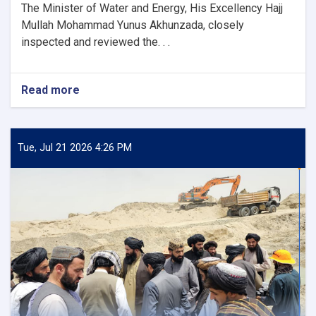
The Minister of Water and Energy, His Excellency Hajj
Mullah Mohammad Yunus Akhunzada, closely
inspected and reviewed the. . .
Read more
about
Minister
of
Water
and
Tue, Jul 21 2026 4:26 PM
Energy
Inspects
Progress
of
the
500
kV
Arghandi
Substation
Project