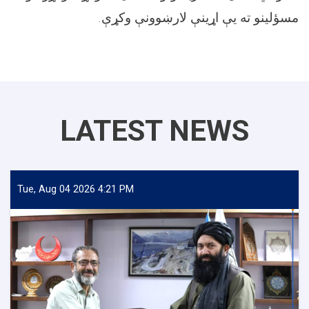
مسؤلینو ته یې اړینې لارښوونې وکړې.
LATEST NEWS
Tue, Aug 04 2026 4:21 PM