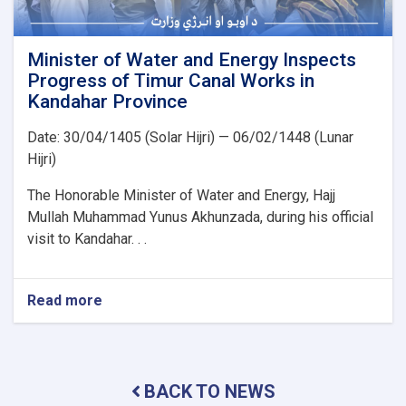
Minister of Water and Energy Inspects
Progress of Timur Canal Works in
Kandahar Province
Date: 30/04/1405 (Solar Hijri) — 06/02/1448 (Lunar
Hijri)
The Honorable Minister of Water and Energy, Hajj
Mullah Muhammad Yunus Akhunzada, during his official
visit to Kandahar. . .
Read more
about
Minister
of
Water
and
BACK TO NEWS
Energy