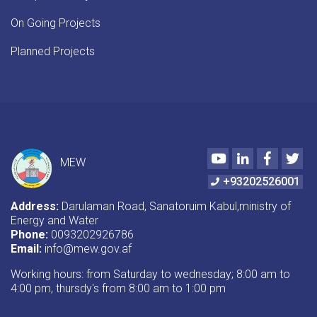
On Going Projects
Planned Projects
Youtube
LinkedIn
Faceboo
Twi
MEW
+93202526001
Address:
Darulaman Road, Sanatoruim Kabul,ministry of
Energy and Water
Phone:
0093202926786
Email:
info@mew.gov.af
Working hours: from Saturday to wednesday; 8:00 am to
4:00 pm, thursdy's from 8:00 am to 1:00 pm