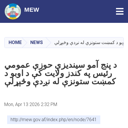
Tog
MEW
Skip
to
main
HOME
NEWS
 اوبو د کمښت ستونزې له نږدې وڅېړلې
content
د پنج آمو سیندیزې حوزې عمومي
رئيس په کندز ولایت کې د اوبو د
کمښت ستونزې له نږدې وڅېړلې
Mon, Apr 13 2026 2:32 PM
http://mew.gov.af/index.php/en/node/7641