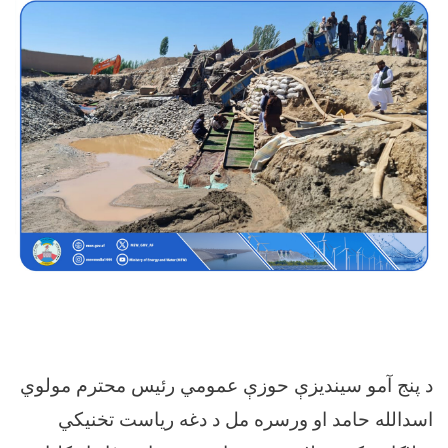
د پنج آمو سیندیزې حوزې عمومي رئيس محترم مولوي
اسدالله حامد او ورسره مل د دغه ریاست تخنیکي