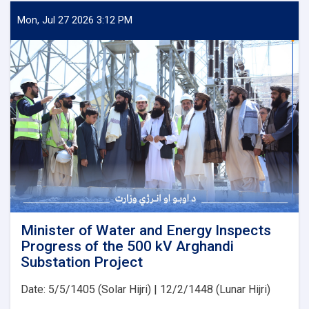
Water
and
Mon, Jul 27 2026 3:12 PM
Energy
Signs
an
agreement
with
Japan’s
PMS
Organization
for
the
Implementation
of
Several
Water
Development
Minister of Water and Energy Inspects
Projects
Progress of the 500 kV Arghandi
Substation Project
Date: 5/5/1405 (Solar Hijri) | 12/2/1448 (Lunar Hijri)