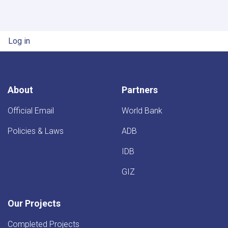
Inspects
Progress
of
Timur
User account menu
Log in
Canal
Works
in
Kandahar
Province
About
Partners
Official Email
World Bank
Policies & Laws
ADB
IDB
GIZ
Our Projects
Completed Projects