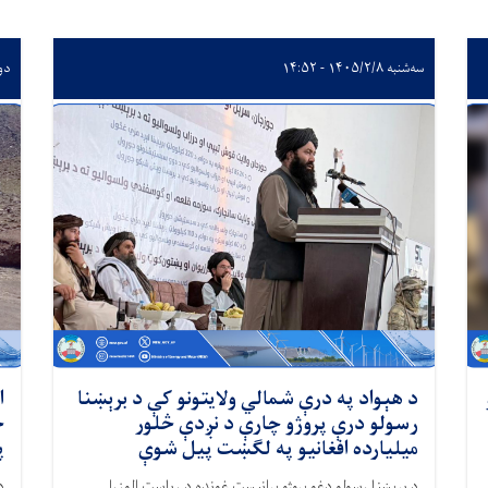
سه‌شنبه ۱۴۰۵/۲/۸ - ۱۴:۵۲
دوشنبه
د هېواد په درې شمالي ولایتونو کې د برېښنا
ا
رسولو درې پروژو چارې د نږدې څلور
میلیارده افغانیو په لګښت پیل شوې
پ
د برېښنا رسولو دغو پروژو پرانیست غونډه د ریاست الوزرا
د