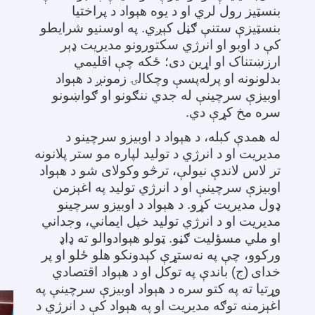
بنسټیز رول لري او د یوه هېواد د پراختیا
بنسټیزې ستنې ګڼل کېږي. په اوسنیو شرایطو
کې د اوبو او انرژي سکتورونو مدیریت ډېر
ارزښتناک او اړین دی؛ ځکه چې اقلیمي
بدلونونه او پرله‌پسې وچکالۍ زمونږ د هېواد
اوبیزې سرچینې له جدي ننګونو او ګواښونو
سره مخ کړې دي
.
له همدې کبله، د هېواد د اوبیزو سرچینو د
مدیریت او د انرژي د تولید لپاره مو ستر پلانونه
تر لاس لاندې نیولې، ترڅو وکولای شو د هېواد
اوبیزې سرچینې او د انرژي تولید په اغېزمن
ډول مدیریت کړو. د هېواد د اوبیزو سرچینو
مدیریت او د انرژي تولید خپل ایماني، وجداني
او ملي مسؤلیت ګڼو. ټولو هېوادوالو ته ډاډ
ورکوو، چې په نه‌ستړې کېدونکو هلو ځلو او پر
خدای
(ج) باندې په توکل او د هېواد اقتصادي
وړتیا ته په کتو سره د هېواد اوبیزې سرچینې په
اغېزمنه توګه مدیریت او په هېواد کې د انرژي د