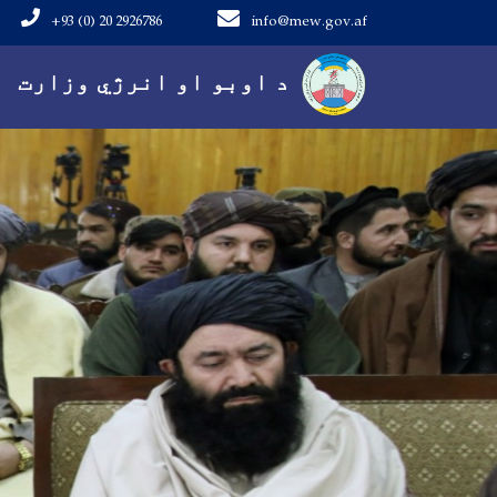
+93 (0) 20 2926786
info@mew.gov.af
Main navigation
د اوبو او انرژي وزارت