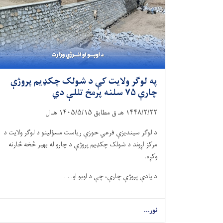
په لوګر ولایت کې د شولک چکډیم پروژې
چارې ۷۵ سلنه پرمخ تللې دي
۱۴۴۸/۲/۲۲
هـ ق مطابق
۱۴۰۵/۵/۱۵
هـ ل
د لوګر سیندیزې فرعي حوزې ریاست مسؤلینو د لوګر ولایت د
مرکز اړوند د شولک چکډیم پروژې د چارو له بهیر څخه څارنه
وکړه.
د یادې پروژې چارې، چې د اوبو او. . .
نور...