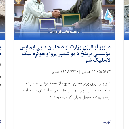
د اوبو او انرژي وزارت او د جاپان د پي اېم اېس
پ
مؤسسې ترمنځ د یو شمېر پروژو هوکړه لیک
د
لاسلیک شو
۹
۱۴۰۵/۵/۱۳
هـ.ش |
۱۴۴۸/۲/۲۰
هـ.ق
د
د اوبو او انرژي وزیر محترم الحاج ملا محمد یونس آخندزاده
و
صاحب د جاپان د پي اېم اېس مؤسسې له استازي سره د اوبو
ک
اړوندو پروژو د تمویل او پلي کولو په موخه، د. . .
 .
نور...
ن