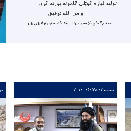
تولید لپاره کوټلي ګامونه پورته کړو
.
و من الله توفیق
محترم الحاج ملا محمد یونس آخندزاده د اوبو او انرژي وزیر
سه‌شنبه ۱۴۰۵/۵/۱۳ - ۱۶:۲۱
دوشنبه 