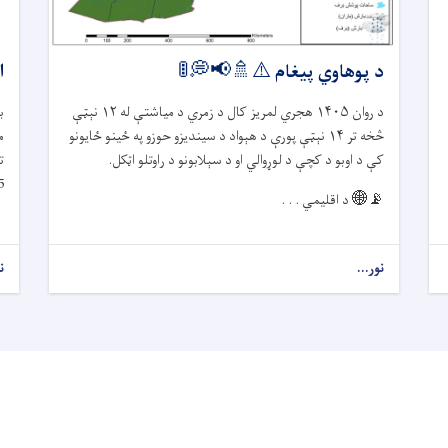
د پوهاوي پیغام ⚠️🚿📢💭🚦
ا
د روان
۱۴۰۵
هجري لمریز کال د زمري د میاشتې له
۱۲
نېټې
ب
څخه تر
۱۴
نېټې پورې د هېواد د سیندیزو حوزو په ځينو ځایونو
م
کې د اوبو د کچې د لوړوالي او د سېلابونو د راوتلو اټکل.
1405
📡🌐
د اقلیمي . . .
نور...
ن