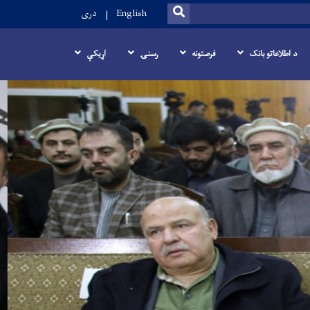
SEARCH
English
دری
د اطلاعاتو بانک
فرصتونه
رسنۍ
اړيکې