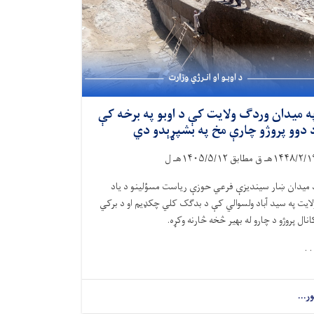
ه میدان وردګ ولایت کې د اوبو په برخه کې
 دوو پروژو چارې مخ په بشپړېدو دي
۱۴۴۸/۲/۱
هـ ق مطابق
۱۴۰۵/۵/۱۲
هـ ل
 میدان ښار سیندیزې فرعي حوزې ریاست مسؤلینو د یاد
لایت په سید آباد ولسوالي کې د بدګک کلي چکډیم او د برکي
انال پروژو د چارو له بهیر څخه څارنه وکړه.
. .
ور...