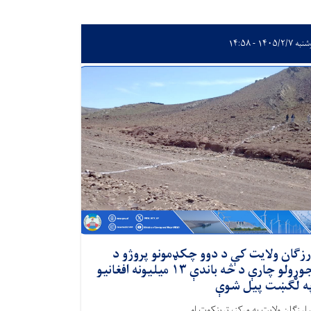
 ۱۴۰۵/۲/۷ - ۱۴:۵۸
رزګان ولایت کې د دوو چکډمونو پروژو د
جوړولو چارې د څه باندې ۱۳‌ میلیونه افغانیو
ه لګښت پیل شوې
 ارزګان ولایت په مرکز، ترینکوټ او...