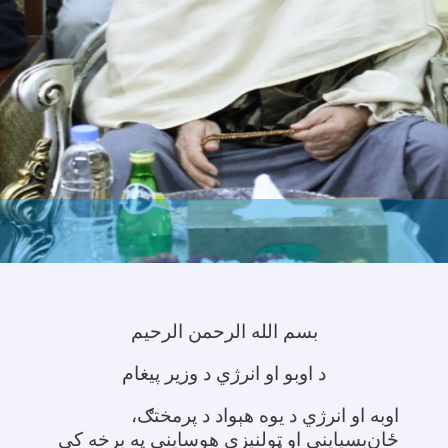
بسم الله الرحمن الرحیم
د اوبو او انرژي د وزیر پیغام
اوبه او انرژي د یوه هېواد د پرمختګ،
ځان‌بسیاینې او ټولنیزې هوساینې په برخه کې