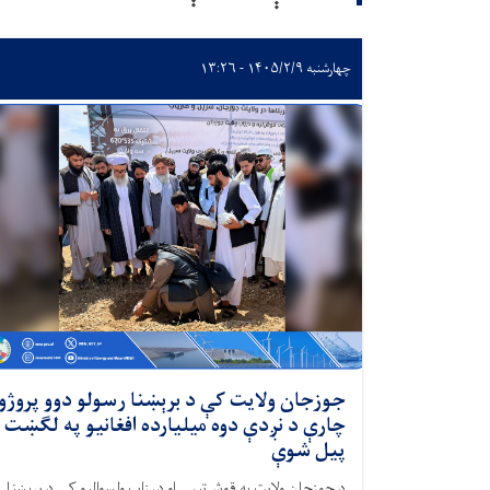
چهارشنبه ۱۴۰۵/۲/۹ - ۱۳:۲۶
جوزجان ولایت کې د برېښنا رسولو دوو پروژو
چارې د نږدې دوه میلیارده افغانیو په لګښت
پیل شوې
د جوزجان ولایت په قوش‌تیپې او درزاب ولسوالیو کې د برېښنا