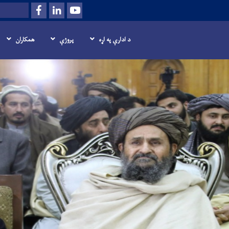
Facebook
LinkedIn
Youtube
Search
د ادارې په اړه
پروژې
همکاران
اصلي
منځپانګه
دانګل