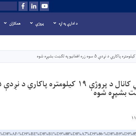
Facebook
LinkedIn
Youtube
Search
د ادارې په اړه
پروژې
همکاران
اصلي
منځپانګه
دانګل
ښت بشپړه شوه
.af/ps/%D8%AF-%D9%BE%D8%B1%D9%88%D8%A7%D9%86-%D8%B