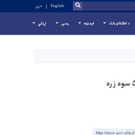
SEARCH
English
دری
د اطلاعاتو بانک
فرصتونه
رسنۍ
اړيکې
د پروان عمومي کانال د پروژې ۱۹ کیلومتره پاکاري د نږدې ۵ سوه زره
http://mew.gov