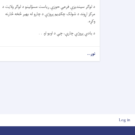
د لوګر سیندیزې فرعي حوزې ریاست مسؤلینو د لوګر ولایت د
مرکز اړوند د شولک چکډیم پروژې د چارو له بهیر څخه څارنه
وکړه.
د یادې پروژې چارې، چې د اوبو او. . .
نور...
User account men
Log in