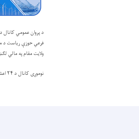
د پروان عمومي کانال د
فرعي حوزې ریاست د مسؤل
ولایت مقام په مالي لګ
نوموړی کانال د
۲۴
اعش