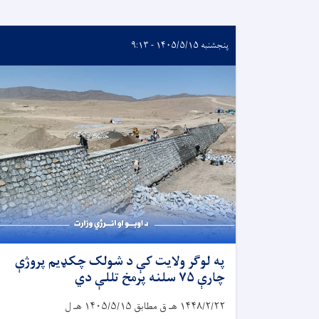
پنجشنبه ۱۴۰۵/۵/۱۵ - ۹:۱۳
په لوګر ولایت کې د شولک چکډیم پروژې
چارې ۷۵ سلنه پرمخ تللې دي
۱۴۴۸/۲/۲۲
هـ ق مطابق
۱۴۰۵/۵/۱۵
هـ ل