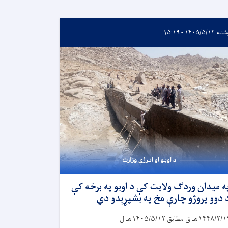
۱۴۰۵/۵/۱۲ - ۱۵:۱۹
ه میدان وردګ ولایت کې د اوبو په برخه کې
 دوو پروژو چارې مخ په بشپړېدو دي
۱۴۴۸/۲/۱
هـ ق مطابق
۱۴۰۵/۵/۱۲
هـ ل