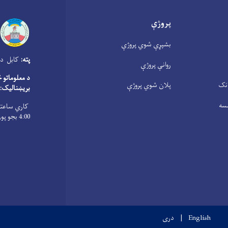
پروژې
بشپړې شوي پروژې
پته:
کابل دار
روانې پروژې
د معلوماتو 
انک
پلان شوي پروژې
بریښنالیک:
سه
4:00 بجو پورې ، پنجشنبې د سهار له 8:00 بجو څخه تر 1:00 بجو پورې
English
دری