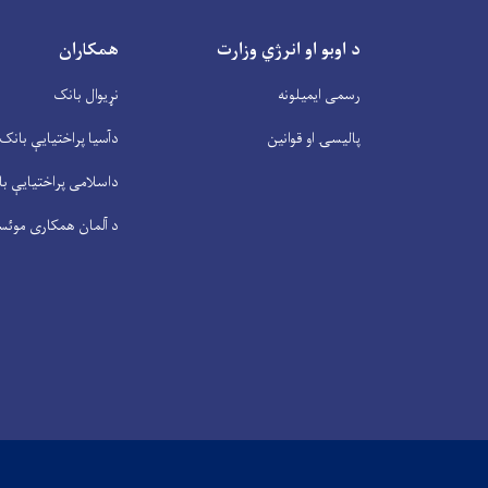
د اوبو او انرژي وزارت
همکاران
رسمی ایمیلونه
نړیوال بانک
پالیسۍ او قوانین
دآسیا پراختیايې بانک
داسلامی پراختیايې ب
د آلمان همکاری موئس