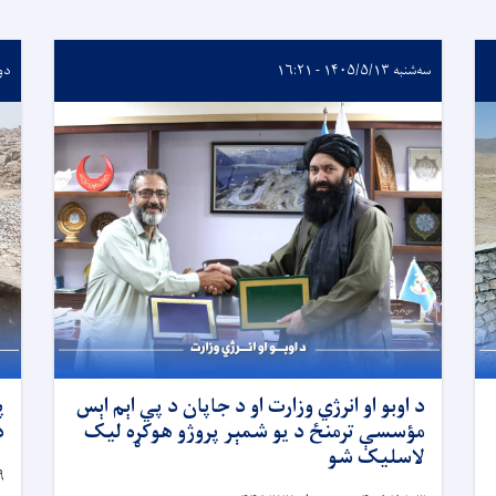
سه‌شنبه ۱۴۰۵/۵/۱۳ - ۱۶:۲۱
دوشنبه 
د اوبو او انرژي وزارت او د جاپان د پي اېم اېس
پ
مؤسسې ترمنځ د یو شمېر پروژو هوکړه لیک
د
لاسلیک شو
۹