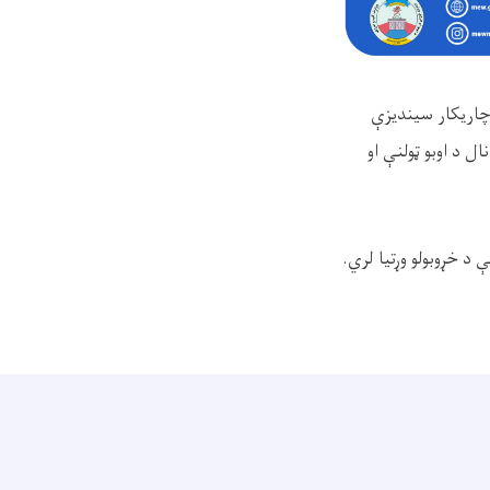
 چاریکار سیندیزې
 د اوبو ټولنې او
د خړوبولو وړتیا لري.