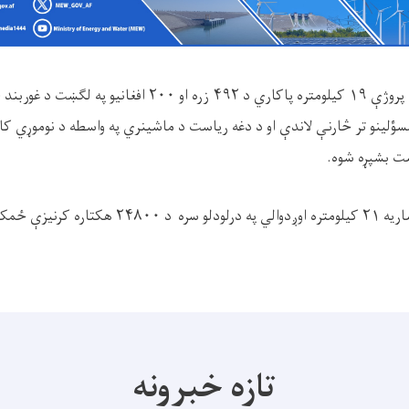
 پروژې
۱۹
کیلومتره پاکاري د
۴۹۲
زره او
۲۰۰
افغانیو په لګښت د غوربند
ینو تر څارنې لاندې او د دغه ریاست د ماشینري په واسطه د نوموړي کانال
ښت بشپړه شوه.
اریه
۲۱
کیلومتره اوږدوالي په درلودلو سره د
۲۴۸۰۰
هکتاره کرنیزې ځمکې 
تازه خبرونه