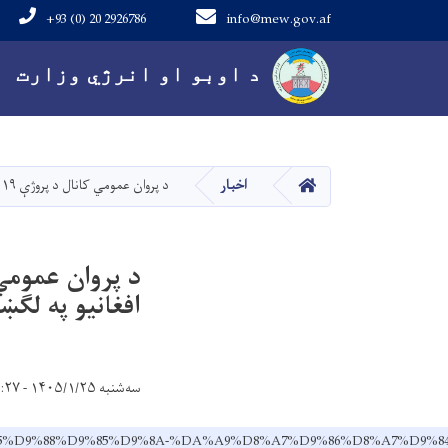
+93 (0) 20 2926786
info@mew.gov.af
Main navigation
د اوبو او انرژي وزارت
کور
اخبار
د پروان عمومي کانال د پروژې ۱۹ کیلومتره پاکاري د نږدې ۵ سوه زره افغانيو په لګښت بشپړه شوه
افغانيو په لګ
سه‌شنبه ۱۴۰۵/۱/۲۵ - ۱۱:۲۷
9%D9%85%D9%88%D9%85%D9%8A-%DA%A9%D8%A7%D9%86%D8%A