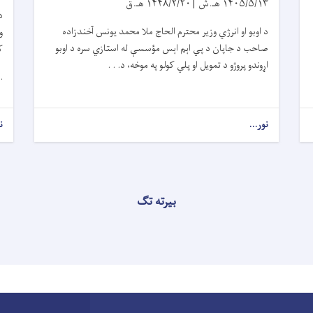
۱۴۰۵/۵/۱۳
هـ.ش |
۱۴۴۸/۲/۲۰
هـ.ق
د
د اوبو او انرژي وزیر محترم الحاج ملا محمد یونس آخندزاده
و
صاحب د جاپان د پي اېم اېس مؤسسې له استازي سره د اوبو
ک
اړوندو پروژو د تمویل او پلي کولو په موخه، د. . .
 .
نور...
ن
بیرته تګ