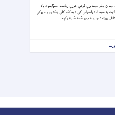
 میدان ښار سیندیزې فرعي حوزې ریاست مسؤلینو د یاد
لایت په سید آباد ولسوالي کې د بدګک کلي چکډیم او د برکي
انال پروژو د چارو له بهیر څخه څارنه وکړه.
. .
ور...