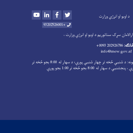
Youtube
LinkedIn
Facebook
Twitter
د اوبو او انرژي وزارت
+93202526001
الامان سړک سناتوریم د اوبو او انرژي وزارت ،
څانګه:
202926786 0093+
info@mew.gov.af
کاري ساعتونه: د شنبې څخه تر چهار شنبې پورې؛ د سهار له 8:00 بجو څخه تر