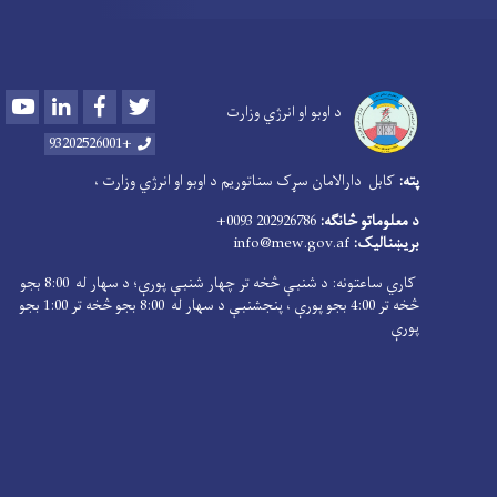
Youtube
LinkedIn
Facebook
Twitter
د اوبو او انرژي وزارت
+93202526001
پته:
کابل دارالامان سړک سناتوریم د اوبو او انرژي وزارت ،
د معلوماتو څانګه:
202926786 0093+
بریښنالیک:
info@mew.gov.af
کاري ساعتونه: د شنبې څخه تر چهار شنبې پورې؛ د سهار له 8:00 بجو
څخه تر 4:00 بجو پورې ، پنجشنبې د سهار له 8:00 بجو څخه تر 1:00 بجو
پورې