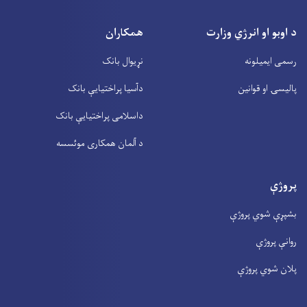
د اوبو او انرژي وزارت
همکاران
رسمی ایمیلونه
نړیوال بانک
پالیسۍ او قوانین
دآسیا پراختیايې بانک
داسلامی پراختیايې بانک
د آلمان همکاری موئسسه
پروژې
بشپړې شوي پروژې
روانې پروژې
پلان شوي پروژې