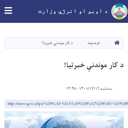
tion
د اوبو او انرژي وزارت
اصلي
منځپانګه
دانګل
کور
فرصتونه
د کار موندنې خبرتیا!
د کار موندنې خبرتیا!
سه‌شنبه ۱۴۰۱/۱۲/۱۶ - ۱۴:۴۸
http://mew.gov.af/ps/%D8%AF-%DA%A9%D8%A7%D8%B1-%