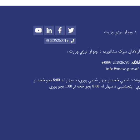
Youtube
LinkedIn
Facebook
Twitter
د اوبو او انرژي وزارت
+93202526001
الامان سړک سناتوریم د اوبو او انرژي وزارت ،
څانګه:
202926786 0093+
info@mew.gov.af
کاري ساعتونه: د شنبې څخه تر چهار شنبې پورې؛ د سهار له 8:00 بجو څخه تر