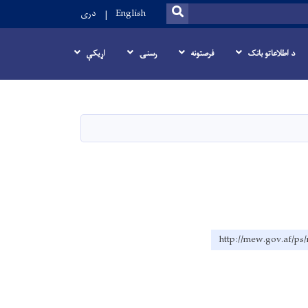
SEARCH
English
دری
د اطلاعاتو بانک
فرصتونه
رسنۍ
اړيکې
http://mew.gov.af/ps