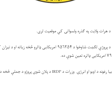
نه د هرات ولایت په ګذره ولسوالۍ کې موقعیت لری.
بیا رغونې د پروژې لګښت شاوخوا د ۹۵۶۲۵۴ امریکایی ډالرو څخه زیا
بیا رغونه د اوبو او انرژۍ وزرات د
IRDP
د پلان شوی پروژو د جملې څخه د