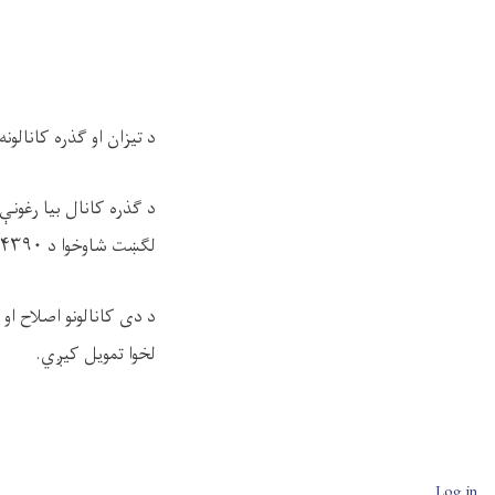
د تیزان او ګذره کانالو
د ګذره کانال
لګښت شاوخوا د ۷۹۴۳۹۰ امریکایی ډالره تعین شوې ده.
د دی کانالونو اصلاح او 
لخوا تمویل کیږي.
User account men
Log in