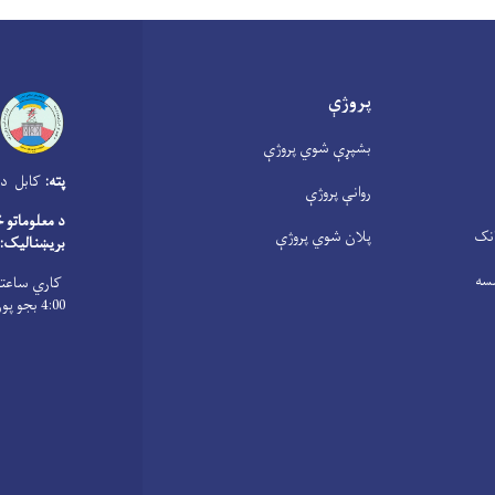
پروژې
بشپړې شوي پروژې
پته:
کابل دار
روانې پروژې
د معلوماتو 
انک
پلان شوي پروژې
بریښنالیک:
سه
4:00 بجو پورې ، پنجشنبې د سهار له 8:00 بجو څخه تر 1:00 بجو پورې