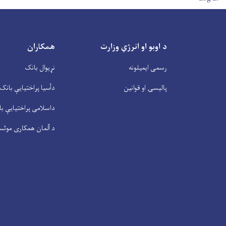
د اوبو او انرژي وزارت
همکاران
رسمی ایمیلونه
نړیوال بانک
پالیسۍ او قوانین
دآسیا پراختیايې بانک
داسلامی پراختیايې ب
د آلمان همکاری موئس