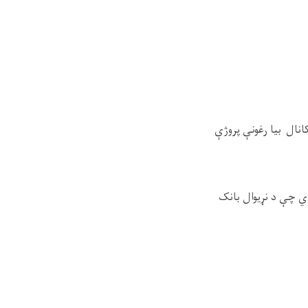
ته او د تیزان کانال بیا رغونې پروژې
ي چې د نړیوال بانک