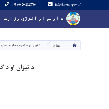
+93 (0) 20 2926786
info@mew.gov.af
Main navigation
د اوبو او انرژي وزارت
کور
پروژې
د تیزان او د ګذره کانالونه اصلاح ا
د تیزان او د ګذ