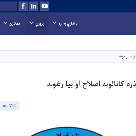
Facebook
LinkedIn
Youtube
Search
د ادارې په اړه
پروژې
همکاران
اصلي
منځپانګه
دانګل
و بیا رغونه
ره کانالونه اصلاح او بیا رغونه
/node/740