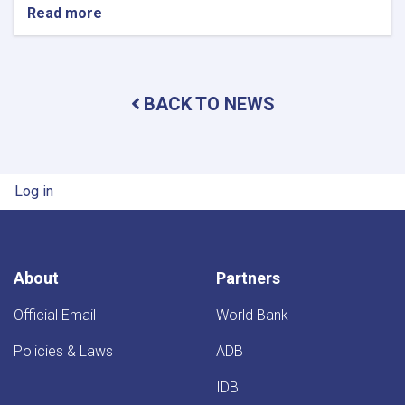
Read more
about
Minister
of
Water
and
BACK TO NEWS
Energy
Inspects
Progress
of
Timur
User account menu
Log in
Canal
Works
in
Kandahar
Province
About
Partners
Official Email
World Bank
Policies & Laws
ADB
IDB