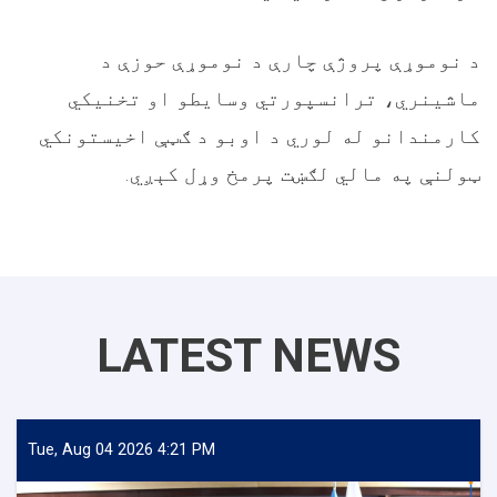
د نوموړې پروژې چارې د نوموړې حوزې د
ماشینري، ترانسپورتي وسایطو او تخنیکي
کارمندانو له لوري د اوبو د ګټې اخیستونکي
ټولنې په مالي لګښت پرمخ وړل کېږي.
LATEST NEWS
Tue, Aug 04 2026 4:21 PM