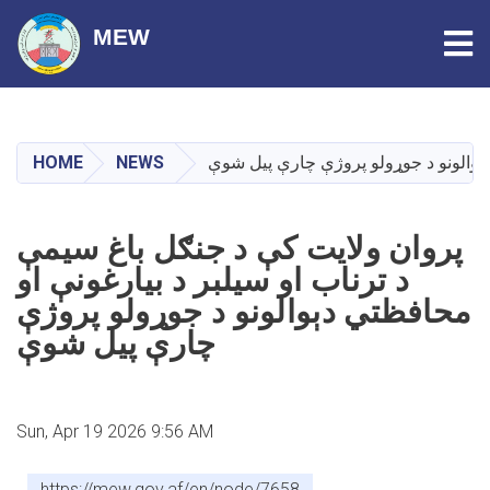
Tog
MEW
Skip
to
main
HOME
NEWS
دېوالونو د جوړولو پروژې چارې پیل شوې
content
پروان ولایت کې د جنګل باغ سیمې
د ترناب او سیلبر د بیارغونې او
محافظتي دېوالونو د جوړولو پروژې
چارې پیل شوې
Sun, Apr 19 2026 9:56 AM
https://mew.gov.af/en/node/7658