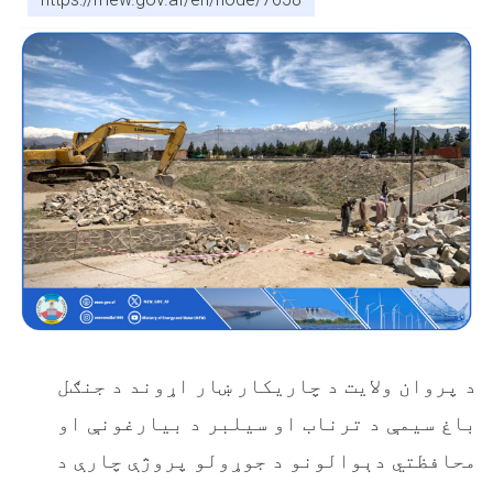
د پروان ولایت د چاریکار ښار اړوند د جنګل
باغ سیمې د ترناب او سیلبر د بیارغونې او
محافظتي دېوالونو د جوړولو پروژې چارې د