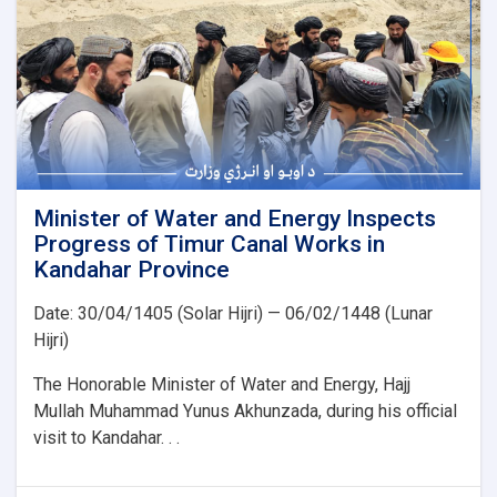
500
kV
Arghandi
Substation
Project
Minister of Water and Energy Inspects
Progress of Timur Canal Works in
Kandahar Province
Date: 30/04/1405 (Solar Hijri) — 06/02/1448 (Lunar
Hijri)
The Honorable Minister of Water and Energy, Hajj
Mullah Muhammad Yunus Akhunzada, during his official
visit to Kandahar. . .