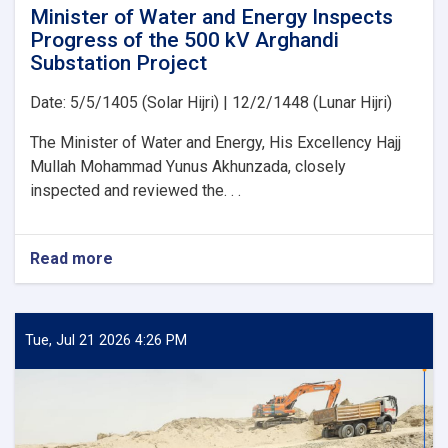
Development
Minister of Water and Energy Inspects
Projects
Progress of the 500 kV Arghandi
Substation Project
Date: 5/5/1405 (Solar Hijri) | 12/2/1448 (Lunar Hijri)
The Minister of Water and Energy, His Excellency Hajj
Mullah Mohammad Yunus Akhunzada, closely
inspected and reviewed the. . .
Read more
about
Minister
of
Water
and
Tue, Jul 21 2026 4:26 PM
Energy
Inspects
Progress
of
the