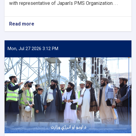
with representative of Japan’s PMS Organization. . .
Read more
about
Ministry
of
Water
and
Mon, Jul 27 2026 3:12 PM
Energy
Signs
an
agreement
with
Japan’s
PMS
Organization
for
the
Implementation
of
Several
Water