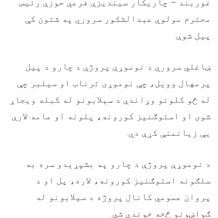
غوربند – چاریکار سیندیزې فرعي حوزې رئيس
محترم مولوي عبدالشکور سروري په شتون کې
پیل شوې.
ښاغلي سروري د نوموړې پروژې د چارو د پیل
پرمهال وویل، چې نوموړی ترناب او سیلبر چې
له څو کلونو وړاندې د سېلابونو له کبله ویجاړ
شوی او استوګنیز کورونه، پلونه او عامه لارې
یې زیانمنې کړې دي.
د نوموړې پروژې د چارو په بشپړېدو سره به
سلګونه استوګنیز کورونه، لاره، پل او د
پروان عمومي کانال پروژه د سېلابونو له
ګواښونو څخه خوندي شي.