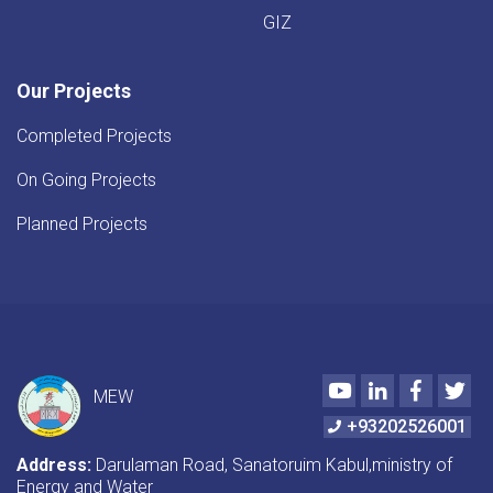
GIZ
Our Projects
Completed Projects
On Going Projects
Planned Projects
Youtube
LinkedIn
Faceboo
Twi
MEW
+93202526001
Address:
Darulaman Road, Sanatoruim Kabul,ministry of
Energy and Water