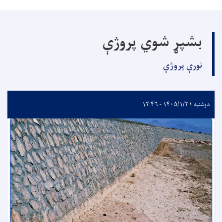
بشپړ شوي پروژې
نورې پروژې
دوشنبه ۱۴۰۵/۱/۳۱ - ۱۲:۴۶