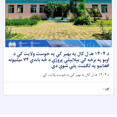
د ۱۴۰۴ هـ ل کال په بهیر کې په خوست ولایت کې د
اوبو په برخه کې بېلابېلې پروژې د څه باندې ۷۴ میلیونه
افغانیو په لګښت پلې شوې دي
د ۱۴۰۴ هـ ل کال په بهیر کې په خوست ولایت کې...
نور...