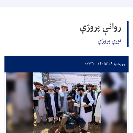
روانې پروژې
نورې پروژې
چهارشنبه ۱۴۰۵/۲/۹ - ۱۳:۲۶