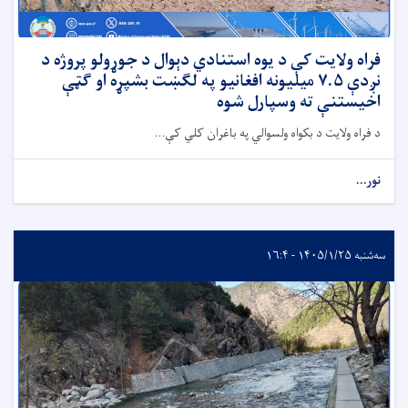
فراه ولایت کې د یوه استنادي دېوال د جوړولو پروژه د
نږدې ۷.۵ میلیونه افغانیو په لګښت بشپړه او ګټې
اخیستنې ته وسپارل شوه
د فراه ولایت د بکواه ولسوالي په باغران کلي کې...
نور...
سه‌شنبه ۱۴۰۵/۱/۲۵ - ۱۶:۴