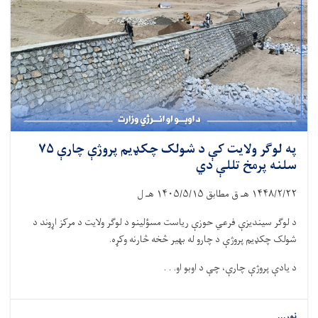
په لوګر ولایت کې د شولک چکډیم پروژې چارې ۷۵
سلنه پرمخ تللې دي
۱۴۴۸/۲/۲۲
هـ ق مطابق
۱۴۰۵/۵/۱۵
هـ ل
د لوګر سیندیزې فرعي حوزې ریاست مسؤلینو د لوګر ولایت د مرکز اړوند د
شولک چکډیم پروژې د چارو له بهیر څخه څارنه وکړه.
د یادې پروژې چارې، چې د اوبو او. . .
نور...