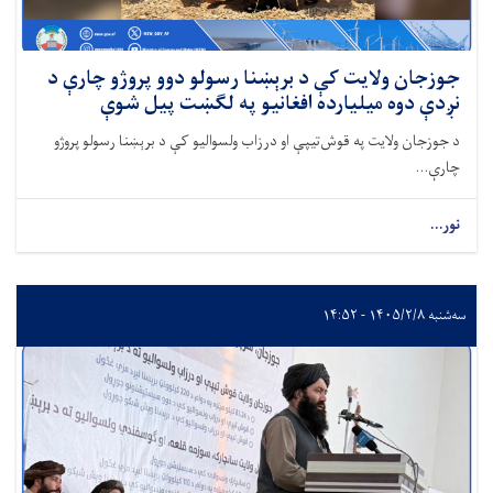
جوزجان ولایت کې د برېښنا رسولو دوو پروژو چارې د
نږدې دوه میلیارده افغانیو په لګښت پیل شوې
د جوزجان ولایت په قوش‌تیپې او درزاب ولسوالیو کې د برېښنا رسولو پروژو
چارې...
نور...
سه‌شنبه ۱۴۰۵/۲/۸ - ۱۴:۵۲