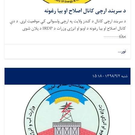
د سربند ارچی کانال اصلاح او بیا رغونه
د سربند ارچی کانال د کندز ولایت په ارچی ولسوالۍ کې موقعیت لری. د دې
کانال اصلاح او بیا رغونه د اوبو او انرژۍ وزرات د IRDP د پلان شوی
پروژو.............
نور...
شنبه ۱۳۹۸/۹/۲ - ۱۵:۱۸