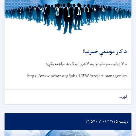
د کار موندنې خبرتیا!
د لا زیاتو معلوماتو لپاره، لاندې لینک ته مراجعه وکړئ.
https://www.acbar.org/jobs/105243/project-manager.jsp
نور...
دوشنبه ۱۴۰۱/۱۲/۱۵ - ۱۶:۵۷