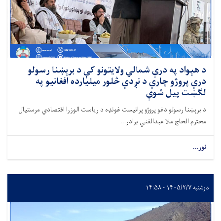
د هېواد په درې شمالي ولایتونو کې د برېښنا رسولو
درې پروژو چارې د نږدې څلور میلیارده افغانیو په
لګښت پیل شوې
د برېښنا رسولو دغو پروژو پرانیست غونډه د ریاست الوزرا اقتصادي مرستیال
محترم الحاج ملا عبدالغني برادر...
نور...
دوشنبه ۱۴۰۵/۲/۷ - ۱۴:۵۸