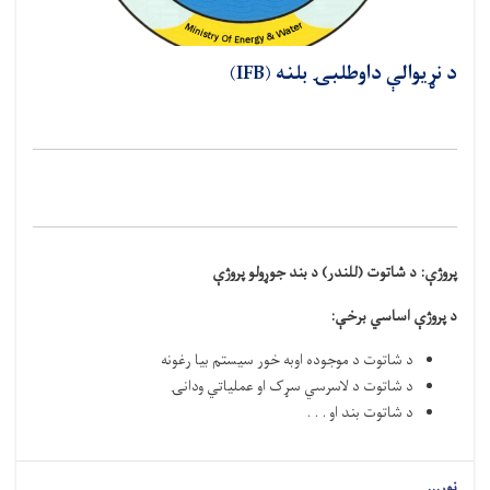
د نړيوالې داوطلبۍ بلنه (IFB)
پروژې:
د شاتوت (للندر) د بند جوړولو پروژې
د پروژې اساسي برخې
:
د شاتوت د موجوده اوبه خور سيستم بیا رغونه
د شاتوت د لاسرسي سړک او عملیاتي ودانۍ
د شاتوت بند او . . .
نور...