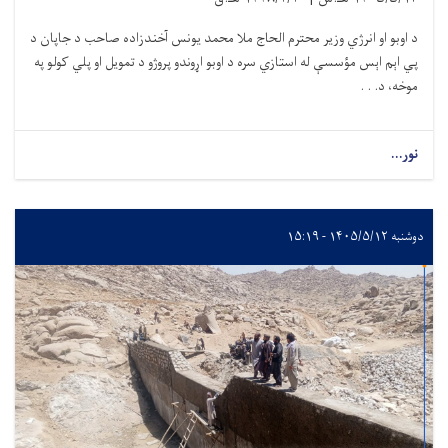
د اوبو او انرژي وزیر محترم الحاج ملا محمد یونس آخندزاده صاحب د جاپان د
پي اېم اېس مؤسسې له استازي سره د اوبو اړوندو پروژو د تمویل او پلي کولو په
موخه، د. . .
نور...
دوشنبه ۱۴۰۵/۵/۱۲ - ۱۵:۱۹