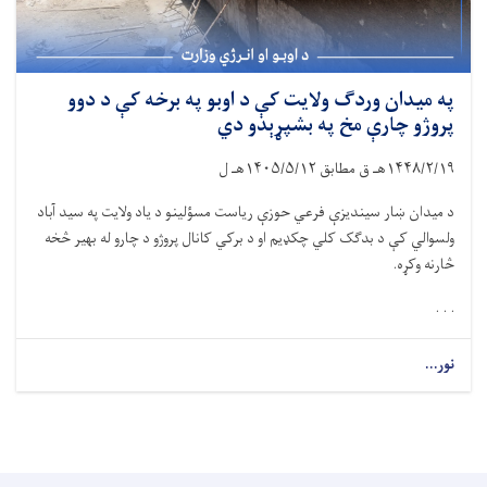
په میدان وردګ ولایت کې د اوبو په برخه کې د دوو
پروژو چارې مخ په بشپړېدو دي
۱۴۴۸/۲/۱۹
هـ ق مطابق
۱۴۰۵/۵/۱۲
هـ ل
د میدان ښار سیندیزې فرعي حوزې ریاست مسؤلینو د یاد ولایت په سید آباد
ولسوالي کې د بدګک کلي چکډیم او د برکي کانال پروژو د چارو له بهیر څخه
څارنه وکړه.
. . .
نور...