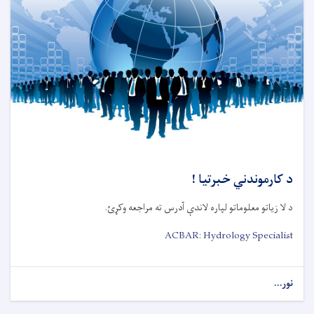
د کارموندني خبرتیا !
د لا زیاتو معلوماتو لپاره لاندې آدرس ته مراجعه وکړئ.
ACBAR: Hydrology Specialist
نور...