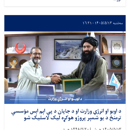
سه‌شنبه ۱۴۰۵/۵/۱۳ - ۱۶:۲۱
د اوبو او انرژي وزارت او د جاپان د پي اېم اېس مؤسسې
ترمنځ د یو شمېر پروژو هوکړه لیک لاسلیک شو
۱۴۰۵/۵/۱۳
هـ.ش |
۱۴۴۸/۲/۲۰
هـ.ق