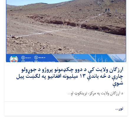
ارزګان ولایت کې د دوو چکډمونو پروژو د جوړولو
چارې د څه باندې ۱۳‌ میلیونه افغانیو په لګښت پیل
شوې
د ارزګان ولایت په مرکز، ترینکوټ او...
نور...