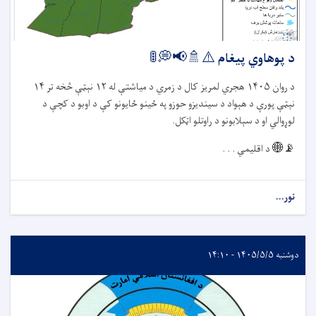
د پوهاوي پیغام ⚠️🚿📢💭🚦
د روان
۱۴۰۵
هجري لمریز کال د زمري د میاشتې له
۱۲
نېټې څخه تر
۱۴
نېټې پورې د هېواد د سیندیزو حوزو په ځينو ځایونو کې د اوبو د کچې د
لوړوالي او د سېلابونو د راوتلو اټکل.
📡🌐
د اقلیمي . . .
نور...
دوشنبه ۱۴۰۵/۵/۵ - ۱۴:۱۰