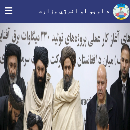
tion
د اوبو او انرژي وزارت
اصلي
منځپانګه
دانګل