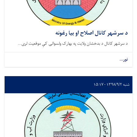
د سرشهر کانال اصلاح او بیا رغونه
د سرشهر کانال د بدخشان ولایت په بهارک ولسوالۍ کې موقعیت لری...
نور...
شنبه ۱۳۹۸/۹/۲ - ۱۵:۱۷