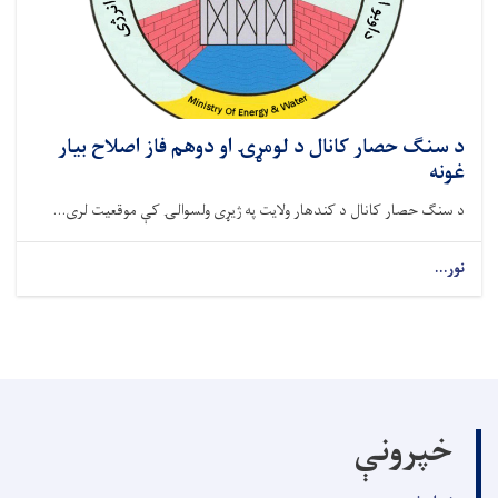
د سنګ حصار کانال د لومړۍ او دوهم فاز اصلاح بیار
غونه
د سنګ حصار کانال د کندهار ولایت په ژیړی ولسوالۍ کې موقعیت لری...
نور...
خپرونې