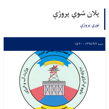
پلان شوي پروژې
نورې پروژې
شنبه ۱۳۹۸/۹/۲ - ۱۵:۲۰