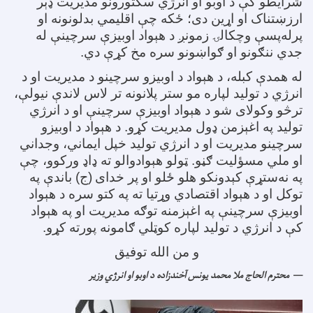
شرایطو کې د اوبو او انرژي سکتورونو مدیریت ډېر
ارزښتناک او اړین دی؛ ځکه چې اقلیمي بدلونونه او
پرله‌پسې وچکالۍ زمونږ د هېواد اوبیزې سرچینې له
جدي ننګونو او ګواښونو سره مخ کړې دي
.
له همدې کبله، د هېواد د اوبیزو سرچینو د مدیریت او د
انرژي د تولید لپاره مو ستر پلانونه تر لاس لاندې نیولې،
ترڅو وکولای شو د هېواد اوبیزې سرچینې او د انرژي
تولید په اغېزمن ډول مدیریت کړو. د هېواد د اوبیزو
سرچینو مدیریت او د انرژي تولید خپل ایماني، وجداني
او ملي مسؤلیت ګڼو. ټولو هېوادوالو ته ډاډ ورکوو، چې
په نه‌ستړې کېدونکو هلو ځلو او پر خدای
(ج) باندې په
توکل او د هېواد اقتصادي وړتیا ته په کتو سره د هېواد
اوبیزې سرچینې په اغېزمنه توګه مدیریت او په هېواد
کې د انرژي د تولید لپاره کوټلي ګامونه پورته کړو
.
و من الله توفیق
محترم الحاج ملا محمد یونس آخندزاده د اوبو او انرژي وزیر