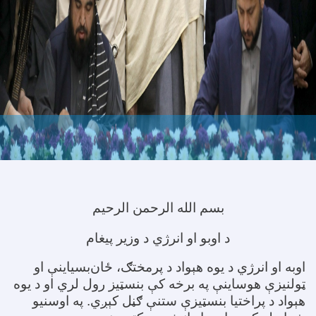
بسم الله الرحمن الرحیم
د اوبو او انرژي د وزیر پیغام
اوبه او انرژي د یوه هېواد د پرمختګ، ځان‌بسیاینې او
ټولنیزې هوساینې په برخه کې بنسټیز رول لري او د یوه
هېواد د پراختیا بنسټیزې ستنې ګڼل کېږي. په اوسنیو