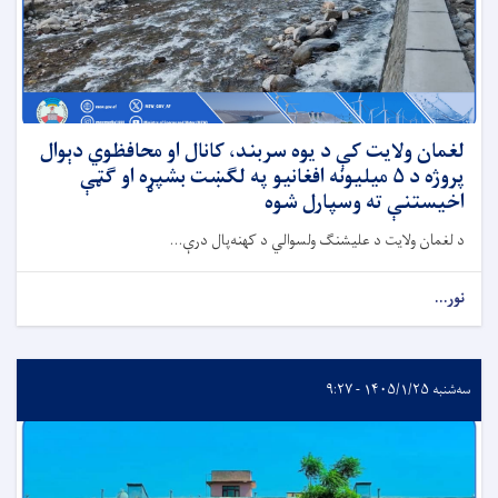
لغمان ولایت کې د یوه سربند، کانال او محافظوي دېوال
پروژه د ۵ میلیونه افغانیو په لګښت بشپړه او ګټې
اخیستنې ته وسپارل شوه
د لغمان ولایت د علیشنګ ولسوالي د کهنه‌پال درې...
نور...
سه‌شنبه ۱۴۰۵/۱/۲۵ - ۹:۲۷