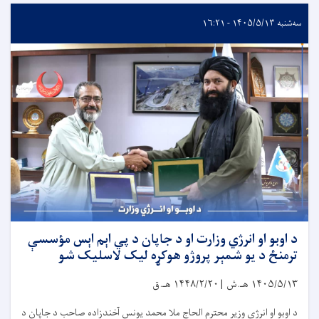
سه‌شنبه ۱۴۰۵/۵/۱۳ - ۱۶:۲۱
د اوبو او انرژي وزارت او د جاپان د پي اېم اېس مؤسسې
ترمنځ د یو شمېر پروژو هوکړه لیک لاسلیک شو
۱۴۰۵/۵/۱۳
هـ.ش |
۱۴۴۸/۲/۲۰
هـ.ق
د اوبو او انرژي وزیر محترم الحاج ملا محمد یونس آخندزاده صاحب د جاپان د