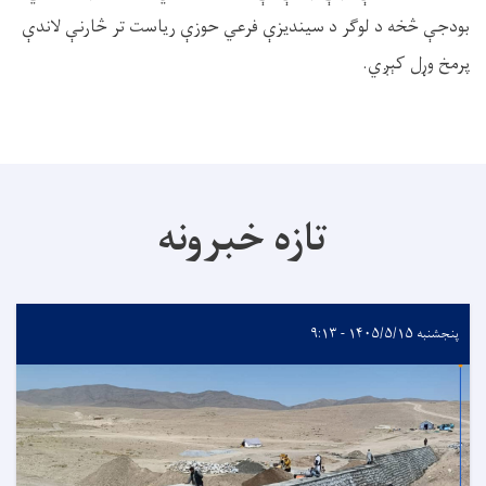
بودجې څخه د لوګر د سیندیزې فرعي حوزې ریاست تر څارنې لاندې
پرمخ وړل کېږي.
تازه خبرونه
پنجشنبه ۱۴۰۵/۵/۱۵ - ۹:۱۳