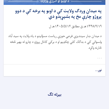
په میدان وردګ ولایت کې د اوبو په برخه کې د دوو
پروژو چارې مخ په بشپړېدو دي
۱۴۴۸/۲/۱۹
هـ ق مطابق
۱۴۰۵/۵/۱۲
هـ ل
د میدان ښار سیندیزې فرعي حوزې ریاست مسؤلینو د یاد ولایت په سید آباد
ولسوالي کې د بدګک کلي چکډیم او د برکي کانال پروژو د چارو له بهیر څخه
څارنه وکړه.
. . .
نور...
بیرته تګ