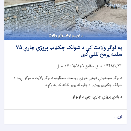
په لوګر ولایت کې د شولک چکډیم پروژې چارې ۷۵
سلنه پرمخ تللې دي
۱۴۴۸/۲/۲۲
هـ ق مطابق
۱۴۰۵/۵/۱۵
هـ ل
د لوګر سیندیزې فرعي حوزې ریاست مسؤلینو د لوګر ولایت د مرکز اړوند د
شولک چکډیم پروژې د چارو له بهیر څخه څارنه وکړه.
د یادې پروژې چارې، چې د اوبو او. . .
نور...