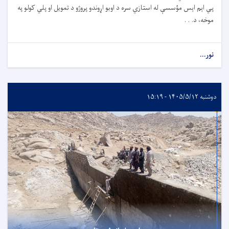
پي اېم اېس مؤسسې له استازي سره د اوبو اړوندو پروژو د تمویل او پلي کولو په
موخه، د. . .
نور...
دوشنبه ۱۴۰۵/۵/۱۲ - ۱۵:۱۹