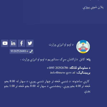
پلان شوي پروژې
Youtube
LinkedIn
Facebook
Twitter
د اوبو او انرژي وزارت
+93202526001
پته:
کابل دارالامان سړک سناتوریم د اوبو او انرژي وزارت ،
د معلوماتو څانګه:
202926786 0093+
بریښنالیک:
info@mew.gov.af
کاري ساعتونه: د شنبې څخه تر چهار شنبې پورې؛ د سهار له 8:00 بجو
څخه تر 4:00 بجو پورې ، پنجشنبې د سهار له 8:00 بجو څخه تر 1:00 بجو
پورې