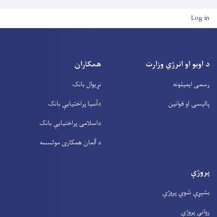
User account men
Log in
د اوبو او انرژي وزارت
همکاران
رسمی ایمیلونه
نړیوال بانک
پالیسۍ او قوانین
دآسیا پراختیايې بانک
داسلامی پراختیايې بانک
د آلمان همکاری موئسسه
پروژې
بشپړې شوي پروژې
روانې پروژې