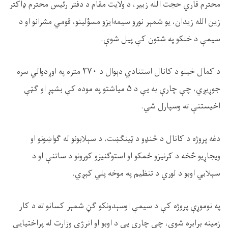
محترم قاري حجت الله زبير، د ولایت مقام د دفتر رئيس محترم ډاکتر
زين الله زيدان، یو شمېر نورو سیمه‌ایزو مسؤلینو، قومي مشرانو او د
سیمې د خلکو په شتون کې پیل شوې.
د کمال خيلو د کانال استنادي دېوال د
۲۷۰
متره په اوږدوالي سره
جوړیږي، چې چارې به یې د
۵
میاشتو په موده کې بشپړ او ګټې
اخیستنې ته وسپارل شي.
دغه پروژه د کانال د څنډو د ټینګښت، د سېلابونو له ګواښونو او
ویجاړیو څخه د کرنیزو ځمکو او استوګنیزو کورونو د ساتنې او د
سېلابي اوبو د لوري د تنظیم په موخه پلي کېږي.
په نوموړې پروژه کې د سیمې اوسېدونکو ګڼ شمېر کسانو ته د کار
زمینه برابره شوې، چې چارې یې د اوبو او انرژي وزارت له پراختیایي