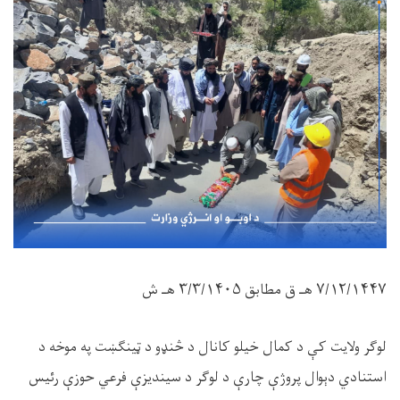
۷/۱۲/۱۴۴۷
هـ ق مطابق
۳/۳/۱۴۰۵
هـ ش
لوګر ولایت کې د کمال خيلو کانال د څنډو د ټینګښت په موخه د
استنادي دېوال پروژې چارې د لوګر د سیندیزې فرعي حوزې رئيس