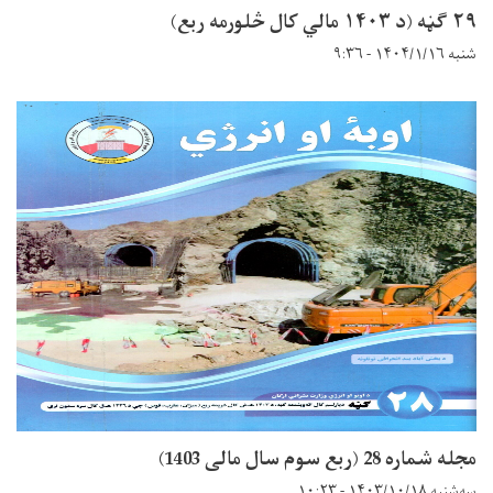
۲۹ ګڼه (د ۱۴۰۳ مالي کال څلورمه ربع)
شنبه ۱۴۰۴/۱/۱۶ - ۹:۳۶
مجله شماره 28 (ربع سوم سال مالی 1403)
سه‌شنبه ۱۴۰۳/۱۰/۱۸ - ۱۰:۲۳