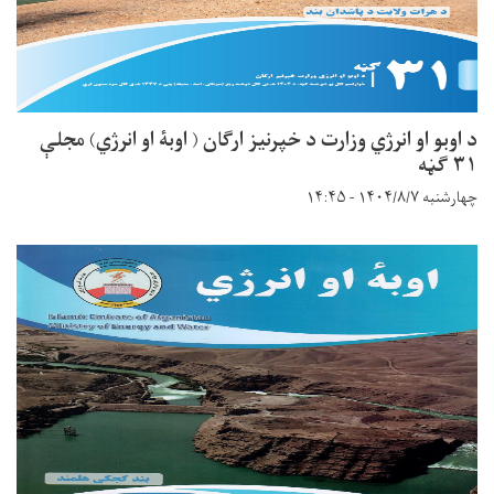
د اوبو او انرژي وزارت د خپرنیز ارګان ( اوبۀ او انرژي) مجلې
۳۱ ګڼه
چهارشنبه ۱۴۰۴/۸/۷ - ۱۴:۴۵