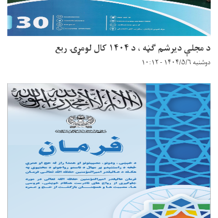
د مجلې دیرشم ګڼه ، د ۱۴۰۴ کال لومړۍ ربع
دوشنبه ۱۴۰۴/۵/۶ - ۱۰:۱۲