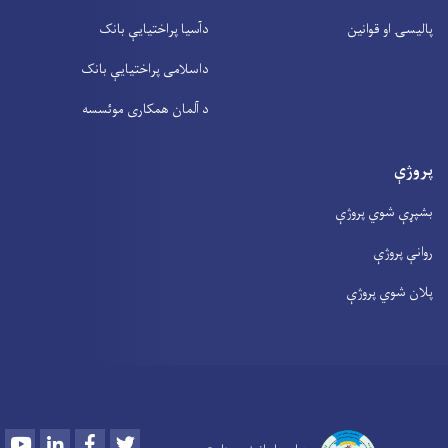
پالیسۍ او قوانین
دآسیا پراختیايې بانک
داسلامی پراختیايې بانک
د آلمان همکاری موئسسه
پروژې
بشپړې شوي پروژې
روانې پروژې
پلان شوي پروژې
Youtube
LinkedIn
Facebook
Twitter