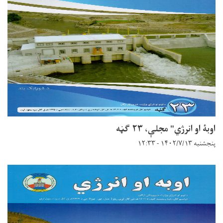
اوبۀ او انرژي" مجلې، ۲۳ ګڼه
پنجشنبه ۱۴۰۲/۷/۱۳ - ۱۲:۳۳