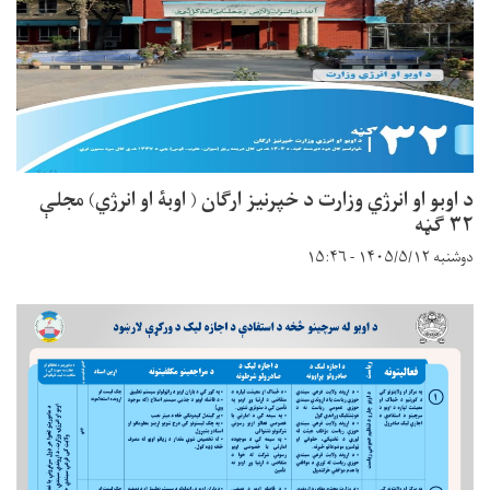
د اوبو او انرژي وزارت د خپرنیز ارګان ( اوبۀ او انرژي) مجلې
۳۲ ګڼه
دوشنبه ۱۴۰۵/۵/۱۲ - ۱۵:۴۶