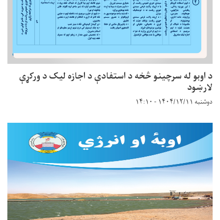
د اوﺑﻮ ﻟﻪ ﴎﭼﯿﻨﻮ څخه د اﺳﺘﻔﺎدې د اﺟﺎزه ﻟﯿﮏ د ورﮐړې
ﻻرښود
دوشنبه ۱۴۰۴/۱۲/۱۱ - ۱۴:۱۰