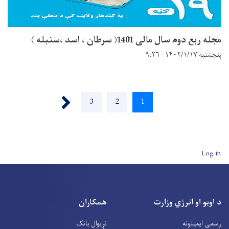
مجله ربع دوم سال مالی 1401( سرطان ، اسد ،سنبله )
پنجشنبه ۱۴۰۲/۱/۱۷ - ۹:۲۶
Pagination
››
1
اوسنی
2
Page
3
Page
پاڼه
User account men
Log in
د اوبو او انرژي وزارت
همکاران
رسمی ایمیلونه
نړیوال بانک