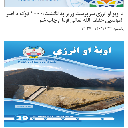
د اوبو او انرژي سرپرست وزیر په لګښت،۱۰۰۰ ټوکه د امیر
المؤمنین حفظه الله تعالی فرمان چاپ شو
یکشنبه ۱۴۰۴/۱/۲۴ - ۱۶:۳۷