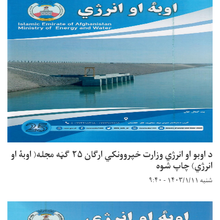
د اوبو او انرژي وزارت خپروونکي ارګان ۲۵ ګڼه مجله( اوبۀ او
انرژي) چاپ شوه
شنبه ۱۴۰۳/۱/۱۱ - ۹:۴۰