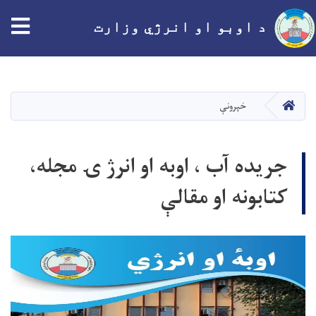
tion
د اوبو او انرژي وزارت
اصلي
منځپانګه
دانګل
کور
خپرونې
جریده آب ، اوبه او انرژ ۍ مجله،
کتابونه او مقالې