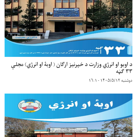
د اوبو او انرژي وزارت د خپرنیز ارګان ( اوبۀ او انرژي) مجلې
۳۳ ګڼه
دوشنبه ۱۴۰۵/۵/۱۲ - ۱۶:۱