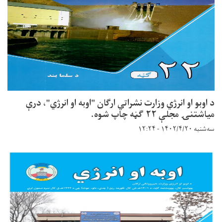
د اوبو او انرژي وزارت نشراتي ارګان "اوبه او انرژي"، درې
میاشتنۍ مجلې ۲۲ ګڼه چاپ شوه.
سه‌شنبه ۱۴۰۲/۴/۲۰ - ۱۲:۲۴