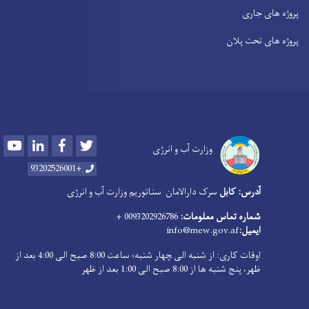
پروژه های جاری
پروژه های تحت پلان
Youtube
LinkedIn
Facebook
Twitter
وزارت آب و انرژی
+93202526001
آدرس: کابل
سرک دارالامان
سناتوریم وزارت آب و انرژی
شماره تماس معلومات:
0093202926786 +
ایمیل:
info@mew.gov.af
اوقات کاری: از شنبه الی ‍چهار شنبه؛ ساعت 8:00 صبح الی 4:00 بعد از
ظهر، پنج شنبه ها از 8:00 صبح الی 1:00 بعد از ظهر