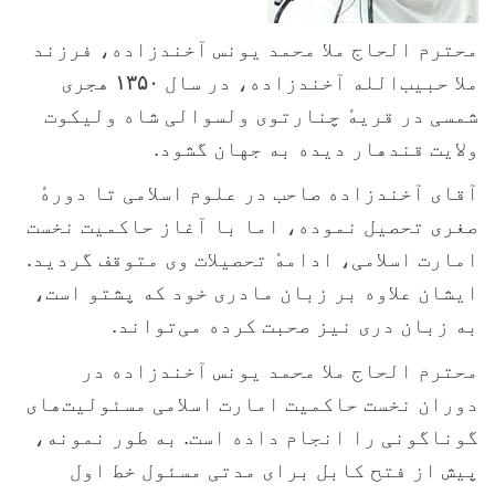
محترم الحاج ملا محمد یونس آخندزاده، فرزند
ملا حبیب‌الله آخندزاده، در سال
۱۳۵۰
هجری
شمسی در قریهٔ چنارتوی ولسوالی شاه ولیکوت
ولایت قندهار دیده به جهان گشود
.
آقای آخندزاده صاحب در علوم اسلامی تا دورهٔ
صغری تحصیل نموده، اما با آغاز حاکمیت نخست
امارت اسلامی، ادامهٔ تحصیلات وی متوقف گردید.
ایشان علاوه بر زبان مادری خود که پشتو است،
به زبان دری نیز صحبت کرده می‌تواند
.
محترم الحاج ملا محمد یونس آخندزاده در
دوران نخست حاکمیت امارت اسلامی مسئولیت‌های
گوناگونی را انجام داده است. به طور نمونه،
پیش از فتح کابل برای مدتی مسئول خط اول