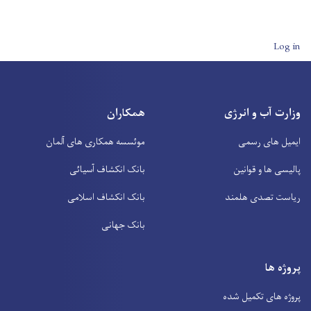
User account men
Log in
وزارت آب و انرژی
همکاران
ایمیل های رسمی
موئسسه همکاری های آلمان
پالیسی ها و قوانین
بانک انکشاف آسیائی
ریاست تصدی هلمند
بانک انکشاف اسلامی
بانک جهانی
پروژه ها
پروژه های تکمیل شده