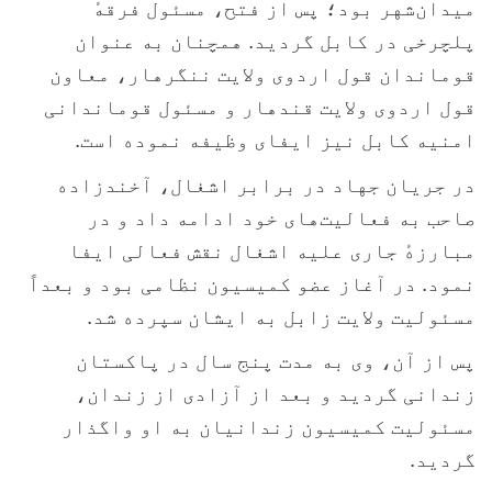
میدان‌شهر بود؛ پس از فتح، مسئول فرقهٔ
پلچرخی در کابل گردید. همچنان به عنوان
قوماندان قول اردوی ولایت ننگرهار، معاون
قول اردوی ولایت قندهار و مسئول قوماندانی
امنیه کابل نیز ایفای وظیفه نموده است
.
در جریان جهاد در برابر اشغال، آخندزاده
صاحب به فعالیت‌های خود ادامه داد و در
مبارزهٔ جاری علیه اشغال نقش فعالی ایفا
نمود. در آغاز عضو کمیسیون نظامی بود و بعداً
مسئولیت ولایت زابل به ایشان سپرده شد
.
پس از آن، وی به مدت پنج سال در پاکستان
زندانی گردید و بعد از آزادی از زندان،
مسئولیت کمیسیون زندانیان به او واگذار
گردید
.