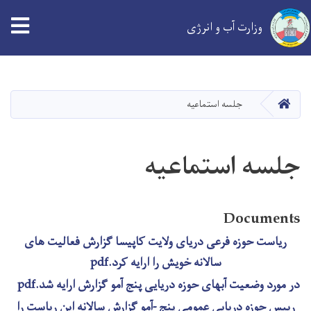
tion
وزارت آب و انرژی
Skip
to
main
خانه
جلسه استماعیه
content
جلسه استماعیه
Documents
ریاست حوزه فرعی دریای ولایت کاپیسا گزارش فعالیت های
سالانه خویش را ارایه کرد.pdf
در مورد وضعیت آبهای حوزه دریایی پنج آمو گزارش ارایه شد.pdf
رییس حوزه دریایی عمومی پنج -آمو گزارش سالانه این ریاست را