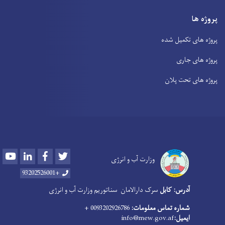
پروژه ها
پروژه های تکمیل شده
پروژه های جاری
پروژه های تحت پلان
Youtube
LinkedIn
Facebook
Twitter
وزارت آب و انرژی
+93202526001
آدرس: کابل
سرک دارالامان
سناتوریم وزارت آب و انرژی
شماره تماس معلومات:
0093202926786 +
ایمیل:
info@mew.gov.af