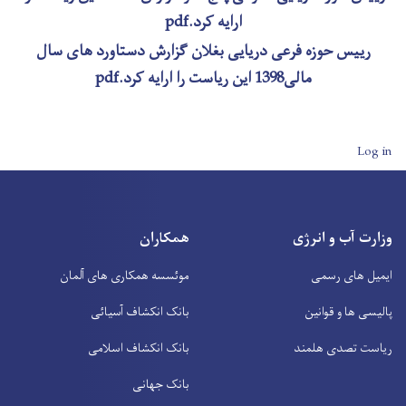
ارایه کرد.pdf
رییس حوزه فرعی دریایی بغلان گزارش دستاورد های سال
مالی1398 این ریاست را ارایه کرد.pdf
User account men
Log in
وزارت آب و انرژی
همکاران
ایمیل های رسمی
موئسسه همکاری های آلمان
پالیسی ها و قوانین
بانک انکشاف آسیائی
ریاست تصدی هلمند
بانک انکشاف اسلامی
بانک جهانی