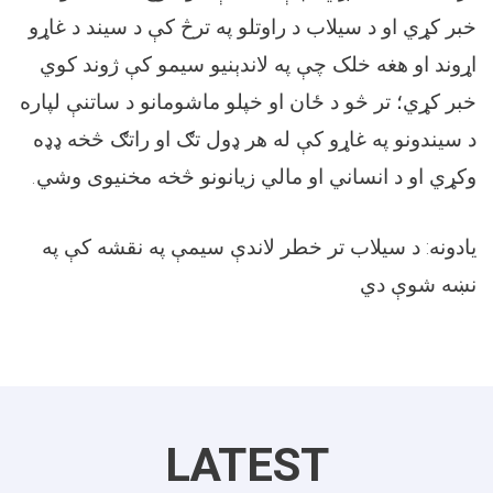
خبر کړي او د سیلاب د راوتلو په ترڅ کې د سیند د غاړو
اړوند او هغه خلک چې په لاندېنیو سیمو کې ژوند کوي
خبر کړي؛ تر څو د ځان او خپلو ماشومانو د ساتنې لپاره
د سیندونو په غاړو کې له هر ډول تګ او راتګ څخه ډډه
وکړي او د انساني او مالي زیانونو څخه مخنیوی وشي.
يادونه: د سيلاب تر خطر لاندې سيمې په نقشه کې په
نښه شوې دي
LATEST