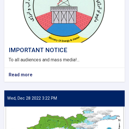
Jawzjan
Province
Project
(Design
Build).
IMPORTANT NOTICE
To all audiences and mass media!...
Read more
about
IMPORTANT
NOTICE
Wed, Dec 28 2022 3:22 PM