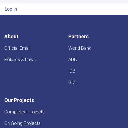
User account menu
Log in
About
Partners
Official Email
World Bank
Policies & Laws
ADB
IDB
GIZ
Our Projects
Completed Projects
On Going Projects