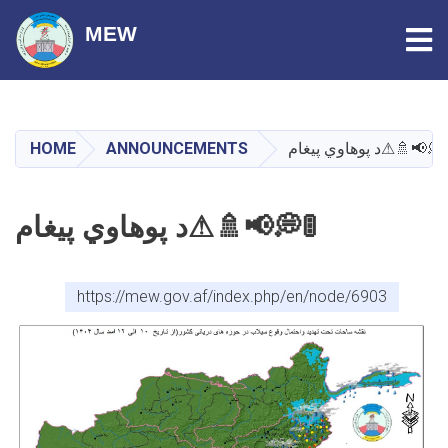
Tog
MEW
Skip
to
main
HOME
ANNOUNCEMENTS
د پوهاوي پیغام⚠🚿📢💭
content
د پوهاوي پیغام⚠🚿📢💭🚦
https://mew.gov.af/index.php/en/node/6903