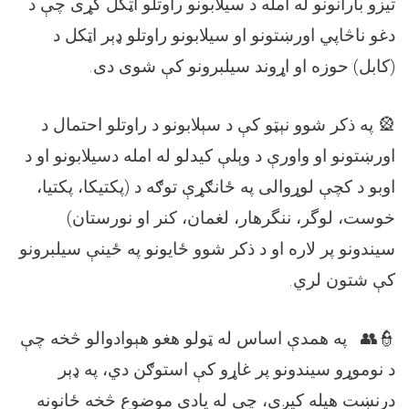
تیزو بارانونو له امله د سيلابونو راوتلو اټکل کړی چې د
دغو ناڅاپي اورښتونو او سیلابونو راوتلو ډېر اټکل د
(کابل) حوزه او اړوند سیلبرونو کې شوی دی.
🎡
په
ذکر
شوو
ن
ېټو کې د سېلابونو د راوتلو احتمال د
اورښتونو او واورې د وېلې کیدلو له امله دسیلابونو او د
اوبو د کچې لوړوالی په ځانګړې توګه د (پکتیکا، پکتیا،
خوست، لوگر، ننگرهار، لغمان، کنر او نورستان)
سیندونو پر لاره او د ذکر شوو ځایونو په ځینې سیلبرونو
کې شتون لري.
👮👥
په
همد
ې اساس له ټولو هغو هېوادوالو څخه چې
د نوموړو سیندونو پر غاړو کې استوګن دي، په ډېر
درنښت هیله کیږي، چې له یادې موضوع څخه ځانونه