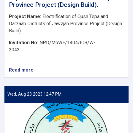
Province Project (Design Build).
Project Name:
Electrification of Qush Tepa and
Darzaab Districts of Jawzjan Province Project (Design
Build)
Invitation No:
NPD/MoWE/1404/ICB/W-
2042 . . .
Read more
about
Clarification
about
Electrification
of
Wed, Aug 23 2023 12:47 PM
Qush
Tepa
and
Darzaab
Districts
of