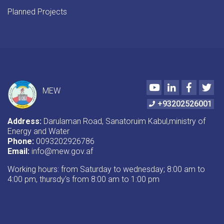
Planned Projects
Youtube
LinkedIn
Faceboo
Twi
MEW
+93202526001
Address:
Darulaman Road, Sanatoruim Kabul,ministry of
Energy and Water
Phone:
0093202926786
Email:
info@mew.gov.af
Working hours: from Saturday to wednesday; 8:00 am to
4:00 pm, thursdy's from 8:00 am to 1:00 pm