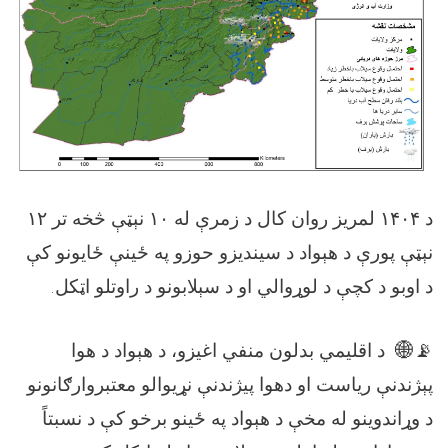
د
۱۴۰۴
لمریز روان کال د زمرې له
۱۰
نېټې څخه تر
۱۲
نېټې پورې د هېواد د سیندیزو حوزو په ځينې ځایونو کې
د اوبو د کچې د لوړوالي او د سېلابونو د راوتلو اټکل.
📡🌐
د
اقل
یمي بدلون منفي اغیزو، د هېواد د هوا
پېژندنې ریاست او دهوا پیژندنې نړیوالو معتبروارګانونو
د وړاندوینو له مخې د هېواد په ځينو برخو کې د نسبتاً