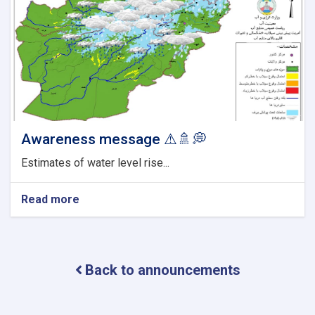
Awareness message ⚠🚿💭
Estimates of water level rise...
Read more
about
Awareness
message
⚠
🚿
Back to announcements
💭