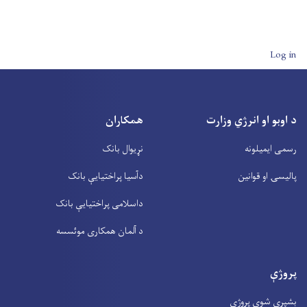
User account men
Log in
د اوبو او انرژي وزارت
همکاران
رسمی ایمیلونه
نړیوال بانک
پالیسۍ او قوانین
دآسیا پراختیايې بانک
داسلامی پراختیايې بانک
د آلمان همکاری موئسسه
پروژې
بشپړې شوي پروژې