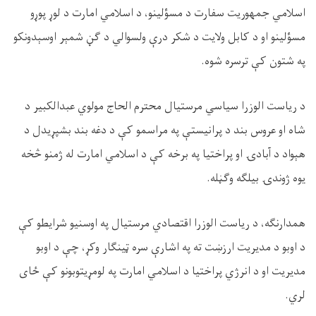
اسلامي جمهوریت سفارت د مسؤلینو، د اسلامي امارت د لوړ پوړو
مسؤلینو او د کابل ولایت د شکر درې ولسوالي د ګڼ شمېر اوسېدونکو
په شتون کې ترسره شوه
.
د ریاست الوزرا سیاسي مرستیال محترم الحاج مولوي عبدالکبیر د
شاه او عروس بند د پرانیستې په مراسمو کې د دغه بند بشپړیدل د
هېواد د آبادۍ او پراختیا په برخه کې د اسلامي امارت له ژمنو څخه
یوه ژوندۍ بیلګه وګڼله
.
همدارنګه، د ریاست الوزرا اقتصادي مرستیال په اوسنیو شرایطو کې
د اوبو د مدیریت ارزښت ته په اشارې سره ټینګار وکړ، چې د اوبو
مدیریت او د انرژي پراختیا د اسلامي امارت په لومړیتوبونو کې ځای
لري
.