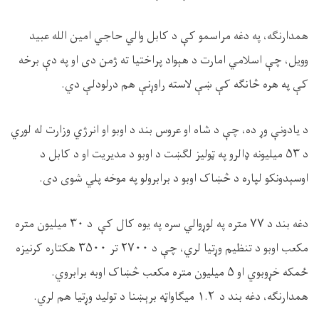
همدارنګه، په دغه مراسمو کې د کابل والي حاجي امین الله عبید
وویل، چې اسلامي امارت د هېواد پراختیا ته ژمن دی او په دې برخه
کې په هره څانګه کې ښې لاسته راوړنې هم درلودلې دي
.
د یادونې وړ ده، چې د شاه او عروس بند د اوبو او انرژي وزارت له لوري
د
۵۳
میلیونه ډالرو په ټولیز لګښت د اوبو د مدیریت او د کابل د
اوسېدونکو لپاره د څښاک اوبو د برابرولو په موخه پلي شوی دی
.
دغه بند د
۷۷
متره په لوړوالي سره په یوه کال کې د
۳۰
میلیون متره
مکعب اوبو د تنظیم وړتیا لري، چې د
۲۷۰۰
تر
۳۵۰۰
هکتاره کرنیزه
ځمکه خړوبوي او
۵
میلیون متره مکعب څښاک اوبه برابروي.
همدارنګه، دغه بند د
۱.۲
میګاواټه برېښنا د تولید وړتیا هم لري
.