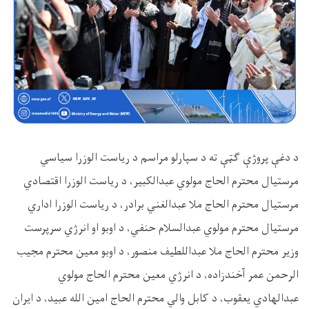
د دغې پروژې ګټې ته د سپارلو مراسم د ریاست الوزرا سیاسي
مرستیال محترم الحاج مولوي عبدالکبیر، د ریاست الوزرا اقتصادي
مرستیال محترم الحاج ملا عبدالغني برادر، د ریاست الوزرا اداري
مرستیال محترم مولوي عبدالسلام حنفي، د اوبو او انرژي سرپرست
وزیر محترم الحاج ملا عبداللطیف منصور، د اوبو معین محترم مجیب
الرحمن عمر آخندزاده، د انرژي معین محترم الحاج مولوي
عبدالهادي یعقوب، د کابل والي محترم الحاج امین الله عبید، د ایران