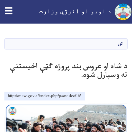
tion
د اوبو او انرژي وزارت
اصلي
منځپانګه
دانګل
کور
د شاه او عروس بند پروژه ګټې اخیستنې
ته وسپارل شوه.
http://mew.gov.af/index.php/ps/node/6165