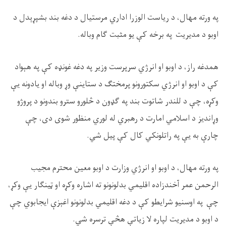
په ورته مهال، د ریاست الوزرا اداري مرستیال د دغه بند بشپړېدل د
اوبو د مدیریت په برخه کې یو مثبت ګام وباله
.
همدغه راز، د اوبو او انرژي سرپرست وزیر په دغه غونډه کې په هېواد
کې د اوبو او انرژي سکتورونو پرمختګ د ستاینې وړ وباله او یادونه یې
وکړه، چې د للندر شاتوت بند په ګډون د څلورو سترو بندونو د پروژو
وړاندیز د اسلامي امارت د رهبري له لوري منظور شوی دی، چې
چارې به یې په راتلونکي کال کې پیل شي
.
په ورته مهال، د اوبو او انرژي وزارت د اوبو معین محترم مجیب
الرحمن عمر آخندزاده اقلیمي بدلونونو ته اشاره وکړه او ټينګار یې وکړ،
چې په اوسنیو شرایطو کې د دغه اقلیمي بدلونونو اغېزې ایجابوي چې
د اوبو د مدیریت لپاره لا زیاتې هڅې ترسره شي
.