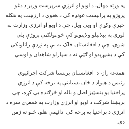
په ورته مهال، د اوبو او انرژي سرپرست وزیر د دغو
پروژو په پرانیست غونډه کې د هغوی د ارزښت په هکله
خبرې وکړې او ویې ویل، چې د اوبو او انرژي وزارت له
لوري په بېلابېلو ولایتونو کې څو ټولګټې پروژې پلي
شوې، چې د افغانستان خلک به یې په نږدې راتلونکي
کې د بشپړېدو او ګټې ته د سپارلو شاهدان و اوسي.
همدغه راز، د افغانستان برېښنا شرکت اجرائیوي
رئيس د هېواد د ځان بسیاینې په برخه کې د انرژي
پراختیا یو بنسټیز اصل و باله او څرګنده یې کړه، چې
برېښنا شرکت د اوبو او انرژي وزارت په همغږي سره د
انرژي د پراختیا په برخه کې دائیمې هلو، ځلو ته ژمن
دی.