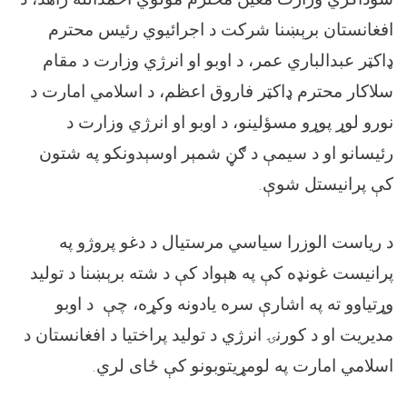
افغانستان برېښنا شرکت د اجرائيوي رئيس محترم
ډاکټر عبدالباري عمر، د اوبو او انرژي وزارت د مقام
سلاکار محترم ډاکټر فاروق اعظم، د اسلامي امارت د
نورو لوړ پوړو مسؤلینو، د اوبو او انرژي وزارت د
رئيسانو او د سیمې د ګڼ شمېر اوسېدونکو په شتون
کې پرانیستل شوې.
د ریاست الوزرا سیاسي مرستیال د دغو پروژو په
پرانیست غونډه کې په هېواد کې د شته برېښنا د تولید
وړتیاوو ته په اشارې سره یادونه وکړه، چې د اوبو
مدیریت او د کورنۍ انرژي د تولید پراختیا د افغانستان د
اسلامي امارت په لومړیتوبونو کې ځای لري.