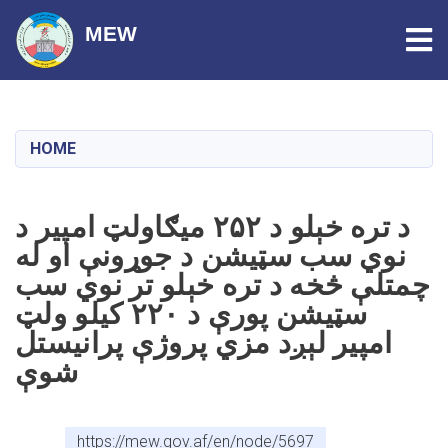
Tog
MEW
Skip
to
main
HOME
content
د تره خېلو د ۲۵۲ میګاولټ امپیر د
نوي سب سټیشن د جوړونې او له
چمتلې څخه د تره خېلو تر نوي سب
سټیشن پورې د ۲۲۰ کیلو ولټ
امپیر لېږد مزي پروژې پرانیستل
شوې
https://mew.gov.af/en/node/5697