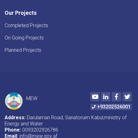
Our Projects
Completed Projects
On Going Projects
Planned Projects
Youtube
LinkedIn
Faceboo
Twi
MEW
+93202526001
Address:
Darulaman Road, Sanatoruim Kabul,ministry of
Energy and Water
Phone:
0093202926786
Email:
info@mew.gov.af