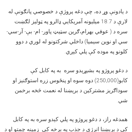
د یادونې وړ ده، چې دغه پروژې د خصوصي پانګونې له
لارې د 18.7 میلیونه آمریکایي ډالرو په ټولیز لګښت
سره د ( عوفي بهرام،ګرین سټیټ پاور- ام- بې- آر-سي-
سي او نوین سیمیا) داخلي شرکتونو له لوري د دوو
کلونو په موده کې پلي کېږي.
د دغو پروژو په بشپړېدو سره به په کابل کې
کابو(250,000) دوه سوه او پنځوس زره استوګنیز او
سوداګریز مشترکین د برېښنا له نعمت څخه برخمن
شي.
همدغه راز، د دغو پروژو په پلي کېدو سره به په کابل
کې د برېښنا انرژي د جذب په برخه کې زمینه چمتو او د