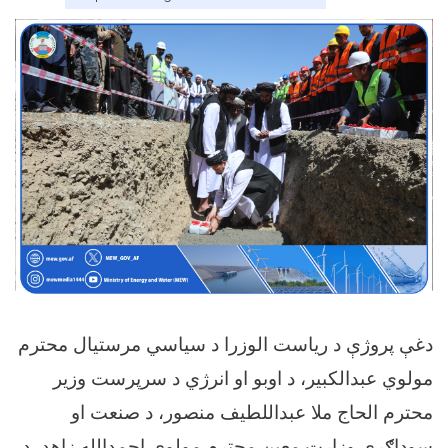
دغې پروژې د ریاست الوزرا د سیاسي مرستیال محترم
مولوي عبدالکبیر، د اوبو او انرژي د سرپرست وزیر
محترم الحاج ملا عبداللطیف منصور، د صنعت او
سوداګري وزارت معین محترم مولوي احمدالله زاهد، د