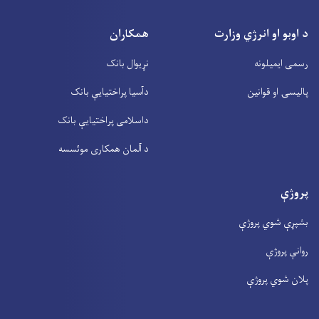
د اوبو او انرژي وزارت
همکاران
رسمی ایمیلونه
نړیوال بانک
پالیسۍ او قوانین
دآسیا پراختیايې بانک
داسلامی پراختیايې بانک
د آلمان همکاری موئسسه
پروژې
بشپړې شوي پروژې
روانې پروژې
پلان شوي پروژې