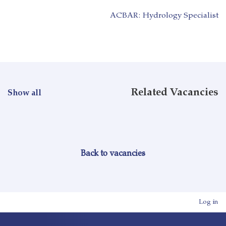
ACBAR: Hydrology Specialist
Related Vacancies
Show all
Back to vacancies
User account men
Log in