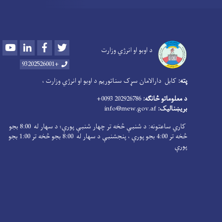
Youtube
LinkedIn
Facebook
Twitter
د اوبو او انرژي وزارت
+93202526001
پته:
کابل دارالامان سړک سناتوریم د اوبو او انرژي وزارت ،
د معلوماتو څانګه:
202926786 0093+
بریښنالیک:
info@mew.gov.af
کاري ساعتونه: د شنبې څخه تر چهار شنبې پورې؛ د سهار له 8:00 بجو
څخه تر 4:00 بجو پورې ، پنجشنبې د سهار له 8:00 بجو څخه تر 1:00 بجو
پورې