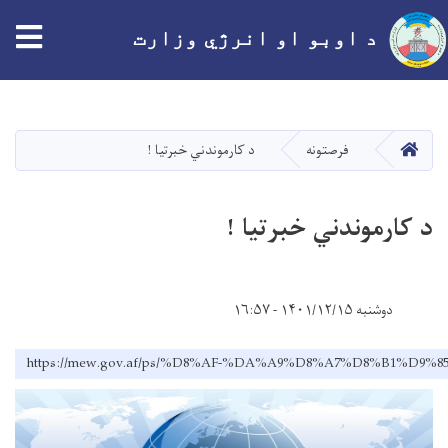
tion
د اوبو او انرژي وزارت
اصلي
منځپانګه
دانګل
کور
فرصتونه
د کارموندني خبرتیا !
د کارموندني خبرتیا !
دوشنبه ۱۴۰۱/۱۲/۱۵ - ۱۶:۵۷
https://mew.gov.af/ps/%D8%AF-%DA%A9%D8%A7%D8%B1%