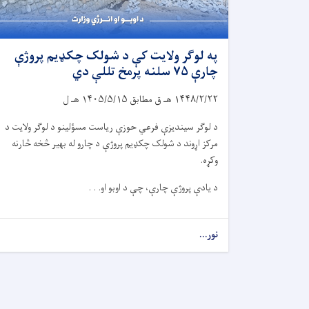
په لوګر ولایت کې د شولک چکډیم پروژې
چارې ۷۵ سلنه پرمخ تللې دي
۱۴۴۸/۲/۲۲
هـ ق مطابق
۱۴۰۵/۵/۱۵
هـ ل
د لوګر سیندیزې فرعي حوزې ریاست مسؤلینو د لوګر ولایت د
مرکز اړوند د شولک چکډیم پروژې د چارو له بهیر څخه څارنه
وکړه.
د یادې پروژې چارې، چې د اوبو او. . .
نور...