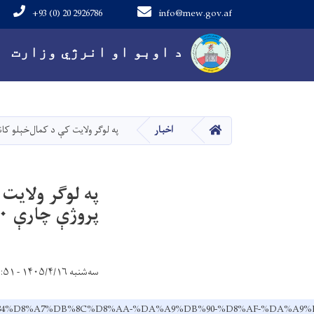
+93 (0) 20 2926786
info@mew.gov.af
Main navigation
د اوبو او انرژي وزارت
کور
اخبار
په لوګر ولایت کې د کمال‌خېلو کانال د څن
په لوګر ولایت
پروژې چارې ۳۰ سلنه بشپړې شوې دي
سه‌شنبه ۱۴۰۵/۴/۱۶ - ۱۱:۵۱
%88%D9%84%D8%A7%DB%8C%D8%AA-%DA%A9%DB%90-%D8%AF-%D