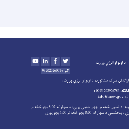
Youtube
LinkedIn
Facebook
Twitter
د اوبو او انرژي وزارت
+93202526001
الامان سړک سناتوریم د اوبو او انرژي وزارت ،
څانګه:
202926786 0093+
info@mew.gov.af
کاري ساعتونه: د شنبې څخه تر چهار شنبې پورې؛ د سهار له 8:00 بجو څخه تر