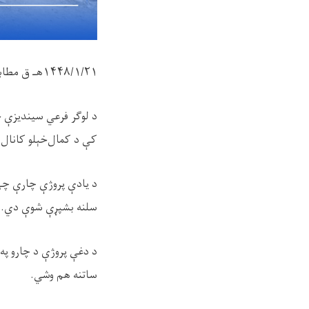
۱۴۴۸/۱/۲۱
هـ ق مطا
د لوګر فرعي سیندیزې ح
کې د کمال‌خېلو کانال 
د یادې پروژې چارې چې 
سلنه بشپړې شوې دي.
د دغې پروژې د چارو په 
ساتنه هم وشي.