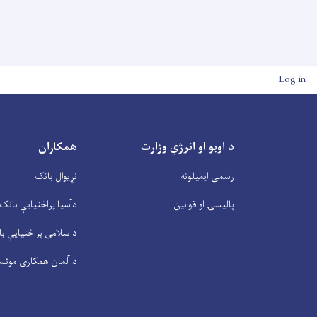
User account men
Log in
د اوبو او انرژي وزارت
همکاران
رسمی ایمیلونه
نړیوال بانک
پالیسۍ او قوانین
دآسیا پراختیايې بانک
داسلامی پراختیايې ب
د آلمان همکاری موئس