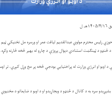
بق
۱۴۰۵/۴/۱۶
هـ ل
وزې رئيس محترم مولوي عبدالقدیم لیاقت عمر او ورسره مل تخنیکي ټیم د 
د څنډو د ټینګښت استنادي دېوال پروژې د چارو له بهیر څخه څارنه وکړه.
د اوبو او انرژي وزارت له پراختیایي بودجې څخه پر مخ وړل کېږي، تر اوس
بشپړېدو سره به د کانال د څنډو د ویجاړېدو او د اوبو د ضایعاتو د مخنیوي