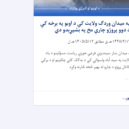
ه میدان وردګ ولایت کې د اوبو په برخه کې
 دوو پروژو چارې مخ په بشپړېدو دي
۱۴۴۸/۲/۱
هـ ق مطابق
۱۴۰۵/۵/۱۲
هـ ل
 میدان ښار سیندیزې فرعي حوزې ریاست مسؤلینو د یاد
لایت په سید آباد ولسوالي کې د بدګک کلي چکډیم او د برکي
انال پروژو د چارو له بهیر څخه څارنه وکړه.
. .
ور...