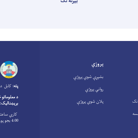
بیرته تګ
پروژې
بشپړې شوي پروژې
پته:
کابل دار
روانې پروژې
د معلوماتو 
انک
پلان شوي پروژې
بریښنالیک:
سه
4:00 بجو پورې ، پنجشنبې د سهار له 8:00 بجو څخه تر 1:00 بجو پورې