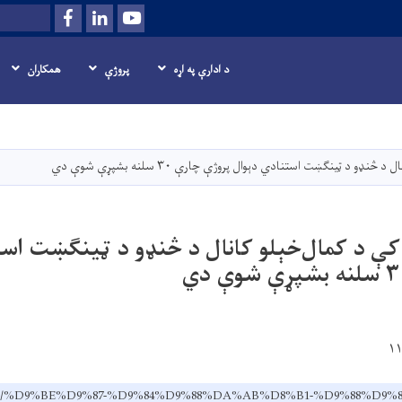
Facebook
LinkedIn
Youtube
Search
د ادارې په اړه
پروژې
همکاران
اصلي
منځپانګه
دانګل
ډو د ټینګښت استنادي دېوال پروژې چارې ۳۰ سلنه بشپړې شوې دي
 کې د کمال‌خېلو کانال د څنډو د ټینګښت است
v.af/ps/%D9%BE%D9%87-%D9%84%D9%88%DA%AB%D8%B1-%D9