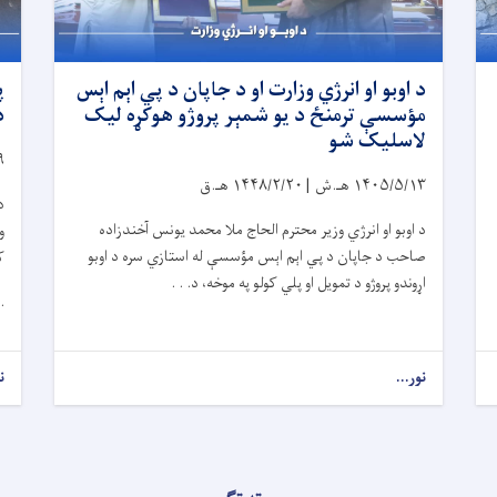
د اوبو او انرژي وزارت او د جاپان د پي اېم اېس
پ
مؤسسې ترمنځ د یو شمېر پروژو هوکړه لیک
د
لاسلیک شو
۹
۱۴۰۵/۵/۱۳
هـ.ش |
۱۴۴۸/۲/۲۰
هـ.ق
د
د اوبو او انرژي وزیر محترم الحاج ملا محمد یونس آخندزاده
و
صاحب د جاپان د پي اېم اېس مؤسسې له استازي سره د اوبو
ک
اړوندو پروژو د تمویل او پلي کولو په موخه، د. . .
 .
نور...
ن