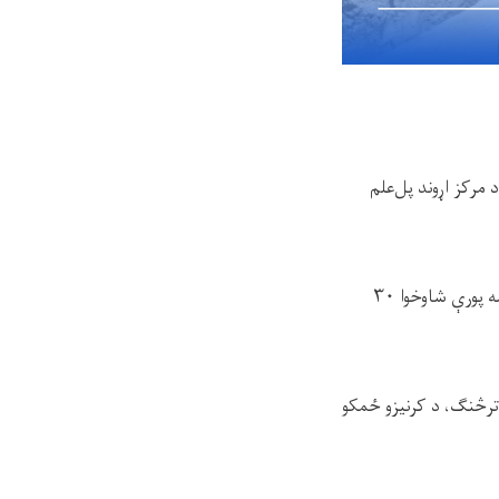
مرکز اړوند پل‌علم
ه پورې شاوخوا
۳۰
 ترڅنګ، د کرنیزو ځمکو