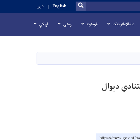
SEARCH
English
دری
د اطلاعاتو بانک
فرصتونه
رسنۍ
اړيکې
نادي دېوال
https://mew.go