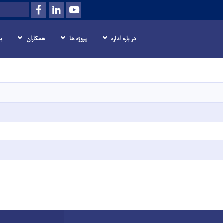
Facebook
LinkedIn
Youtube
Search
در باره اداره
پروژه ها
همکاران
ب
Skip
to
main
content