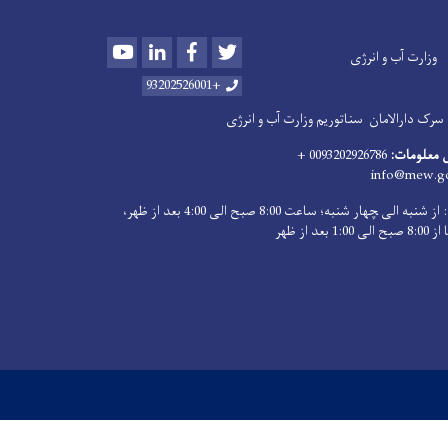
Youtube
LinkedIn
Facebook
Twitter
وزارت آب و انرژی
+93202526001
سرک دارالامان
سناتوریم وزارت آب و انرژی
 معلومات:
0093202926786 +
info@mew.go
اوقات کاری: از شنبه الی ‍چهار شنبه؛ ساعت 8:00 صبح الی 4:00 بعد از ظهر،
بعد از ظهر