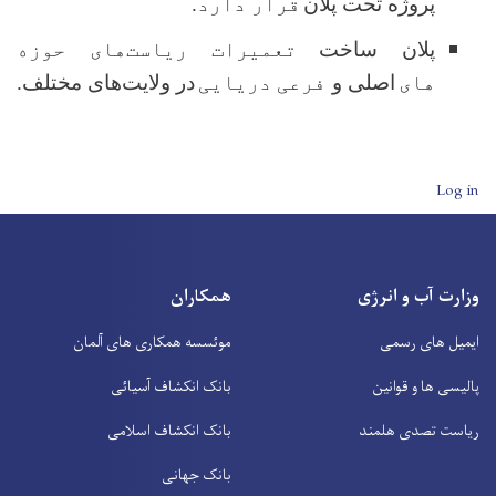
پروژه تحت پلان
قرار دارد.
پلان ساخت
تعمیرات ریاست
های حوزه
های
اصلی و
فرعی دریایی
در ولایت‌های مختلف.
User account men
Log in
وزارت آب و انرژی
همکاران
ایمیل های رسمی
موئسسه همکاری های آلمان
پالیسی ها و قوانین
بانک انکشاف آسیائی
ریاست تصدی هلمند
بانک انکشاف اسلامی
بانک جهانی