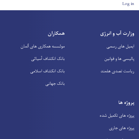
User account men
Log in
وزارت آب و انرژی
همکاران
ایمیل های رسمی
موئسسه همکاری های آلمان
پالیسی ها و قوانین
بانک انکشاف آسیائی
ریاست تصدی هلمند
بانک انکشاف اسلامی
بانک جهانی
پروژه ها
پروژه های تکمیل شده
پروژه های جاری