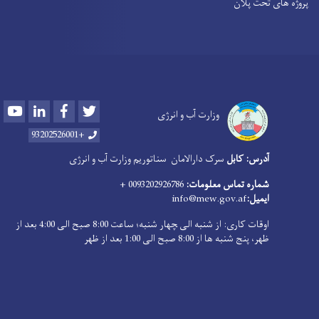
پروژه های تحت پلان
Youtube
LinkedIn
Facebook
Twitter
وزارت آب و انرژی
+93202526001
آدرس: کابل
سرک دارالامان
سناتوریم وزارت آب و انرژی
شماره تماس معلومات:
0093202926786 +
ایمیل:
info@mew.gov.af
اوقات کاری: از شنبه الی ‍چهار شنبه؛ ساعت 8:00 صبح الی 4:00 بعد از
ظهر، پنج شنبه ها از 8:00 صبح الی 1:00 بعد از ظهر