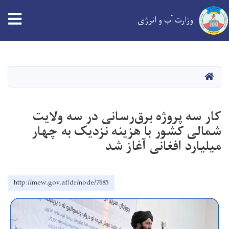
tion
وزارت آب و انرژی
Skip
to
main
خانه
content
کار سه پروژه برق‌رسانی در سه ولایت
شمالی کشور با هزینه نزدیک به چهار
میلیارد افغانی آغاز شد
http://mew.gov.af/dr/node/7685