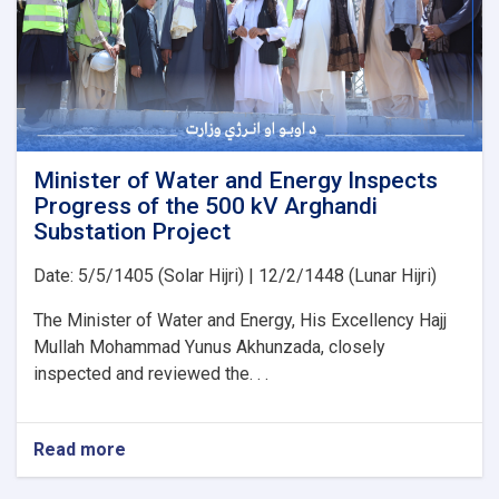
Organization
for
the
Implementation
of
Several
Water
Development
Minister of Water and Energy Inspects
Projects
Progress of the 500 kV Arghandi
Substation Project
Date: 5/5/1405 (Solar Hijri) | 12/2/1448 (Lunar Hijri)
The Minister of Water and Energy, His Excellency Hajj
Mullah Mohammad Yunus Akhunzada, closely
inspected and reviewed the. . .
Read more
about
Minister
of