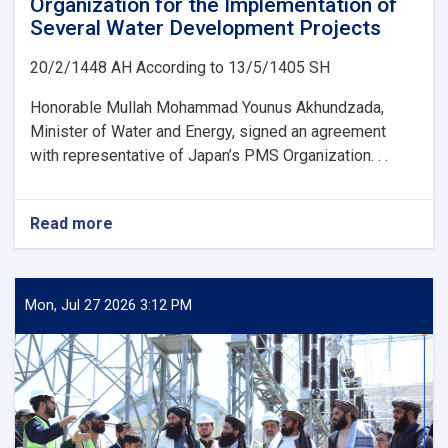
Organization for the Implementation of
Several Water Development Projects
20/2/1448 AH According to 13/5/1405 SH
Honorable Mullah Mohammad Younus Akhundzada,
Minister of Water and Energy, signed an agreement
with representative of Japan’s PMS Organization. . .
Read more
about
Ministry
of
Water
and
Mon, Jul 27 2026 3:12 PM
Energy
Signs
an
agreement
with
Japan’s
PMS