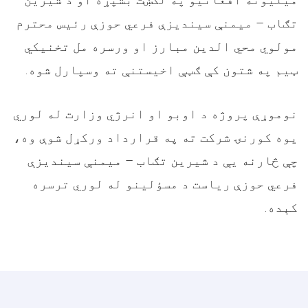
تګاب – میمنې سیندیزې فرعي حوزې رئيس محترم
مولوي محي الدین مبارز او ورسره مل تخنیکي
ټیم په شتون کې ګټې اخیستنې ته وسپارل شوه.
نوموړې پروژه د اوبو او انرژي وزارت له لوري
یوه کورنۍ شرکت ته په قرارداد ورکړل شوې وه،
چې څارنه یې د شیرین تګاب – میمنې سیندیزې
فرعي حوزې ریاست د مسؤلینو له لوري ترسره
کېده.