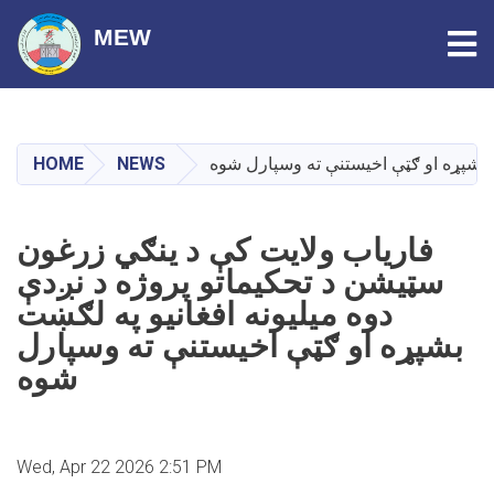
Tog
MEW
Skip
to
main
HOME
NEWS
ت بشپړه او ګټې اخیستنې ته وسپارل شوه
content
فاریاب ولایت کې د ینګي زرغون
سټيشن د تحکیماتو پروژه د نږدې
دوه میلیونه افغانیو په لګښت
بشپړه او ګټې اخیستنې ته وسپارل
شوه
Wed, Apr 22 2026 2:51 PM