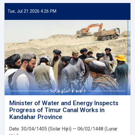
Water
and
Tue, Jul 21 2026 4:26 PM
Energy
Inspects
Progress
of
the
500
kV
Arghandi
Substation
Project
Minister of Water and Energy Inspects
Progress of Timur Canal Works in
Kandahar Province
Date: 30/04/1405 (Solar Hijri) — 06/02/1448 (Lunar