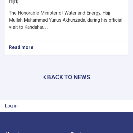
Hijri)
The Honorable Minister of Water and Energy, Hajj
Mullah Muhammad Yunus Akhunzada, during his official
visit to Kandahar. . .
Read more
about
Minister
of
Water
and
BACK TO NEWS
Energy
Inspects
Progress
of
Timur
User account menu
Log in
Canal
Works
in
Kandahar
Province