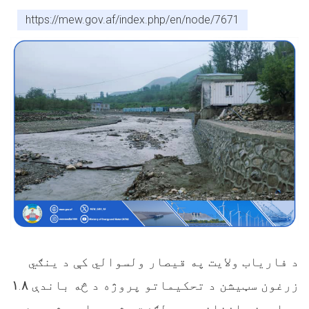
https://mew.gov.af/index.php/en/node/7671
د فاریاب ولایت په قیصار ولسوالي کې د ینګي
۱.۸
زرغون سټیشن د تحکیماتو پروژه د څه باندې
میلیونه افغانیو په لګښت بشپړه او د شیرین