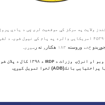
ندز ولایت په مرکز کې موقعیت لری چی د یادې پروژ
د لقی
جوړیدو
څخه
وروسته
۱۸۳
هکتار
و
ته ر
سیږی.
بو او انرژۍ وزرات د
د ۱۳۹۸ کال د پلان
IRDP
ا پراختیایی بانک(
ADB
) لخوا تمویل کیږي.