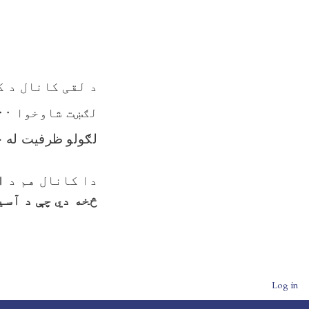
د لقی کانال د ک
لګښت شاوخوا ۴۵۳۹۰۰ امریکایی ډالره په پام کې نیول شوی.
لګولو ظرفیت له 
دا کانال هم د
او
څخه دي چې د آسی
User account men
Log in