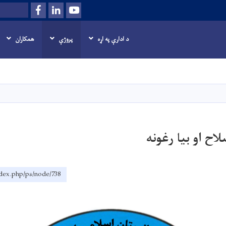
Facebook
LinkedIn
Youtube
Search
د ادارې په اړه
پروژې
همکاران
اصلي
منځپانګه
دانګل
اح او بیا رغونه
ndex.php/ps/node/738