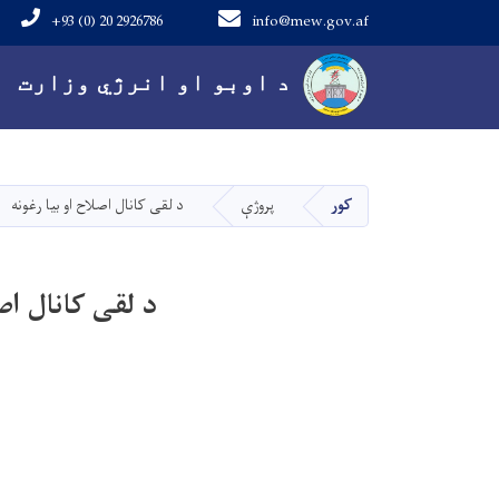
+93 (0) 20 2926786
info@mew.gov.af
Main navigation
د اوبو او انرژي وزارت
کور
پروژې
د لقی کانال اصلاح او بیا رغونه
د لقی کانال اصل