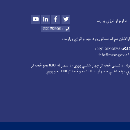
Youtube
LinkedIn
Facebook
Twitter
د اوبو او انرژي وزارت
+93202526001
الامان سړک سناتوریم د اوبو او انرژي وزارت ،
څانګه:
202926786 0093+
info@mew.gov.af
کاري ساعتونه: د شنبې څخه تر چهار شنبې پورې؛ د سهار له 8:00 بجو څخه تر