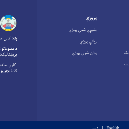
پروژې
بشپړې شوي پروژې
پته:
کابل دار
روانې پروژې
د معلوماتو 
انک
پلان شوي پروژې
بریښنالیک:
سه
4:00 بجو پورې ، پنجشنبې د سهار له 8:00 بجو څخه تر 1:00 بجو پورې
English
دری