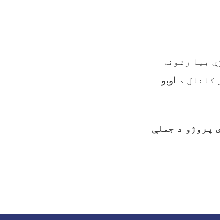
ې بیا رغونه
 کانال د
اوبو
 شوی پروژو د جملې