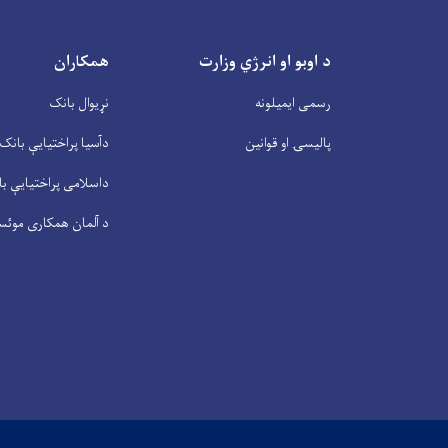
د اوبو او انرژي وزارت
همکاران
رسمی ایمیلونه
نړیوال بانک
پالیسۍ او قوانین
دآسیا پراختیايې بانک
داسلامی پراختیايې ب
د آلمان همکاری موئس