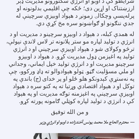
شرایطو کې د اوبو او انرژي سکتورونو مدیریت ډېر
ارزښتناک او اړین دی؛ ځکه چې اقلیمي بدلونونه او
پرله‌پسې وچکالۍ زمونږ د هېواد اوبیزې سرچینې له
جدي ننګونو او ګواښونو سره مخ کړې دي
.
له همدې کبله، د هېواد د اوبیزو سرچینو د مدیریت او د
انرژي د تولید لپاره مو ستر پلانونه تر لاس لاندې نیولې،
ترڅو وکولای شو د هېواد اوبیزې سرچینې او د انرژي
تولید په اغېزمن ډول مدیریت کړو. د هېواد د اوبیزو
سرچینو مدیریت او د انرژي تولید خپل ایماني، وجداني
او ملي مسؤلیت ګڼو. ټولو هېوادوالو ته ډاډ ورکوو، چې
په نه‌ستړې کېدونکو هلو ځلو او پر خدای
(ج) باندې په
توکل او د هېواد اقتصادي وړتیا ته په کتو سره د هېواد
اوبیزې سرچینې په اغېزمنه توګه مدیریت او په هېواد
کې د انرژي د تولید لپاره کوټلي ګامونه پورته کړو
.
و من الله توفیق
محترم الحاج ملا محمد یونس آخندزاده د اوبو او انرژي وزیر