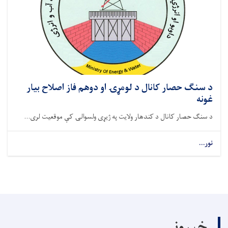
د سنګ حصار کانال د لومړۍ او دوهم فاز اصلاح بیار
غونه
د سنګ حصار کانال د کندهار ولایت په ژیړی ولسوالۍ کې موقعیت لری...
نور...