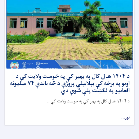
د ۱۴۰۴ هـ ل کال په بهیر کې په خوست ولایت کې د
اوبو په برخه کې بېلابېلې پروژې د څه باندې ۷۴ میلیونه
افغانیو په لګښت پلې شوې دي
د ۱۴۰۴ هـ ل کال په بهیر کې په خوست ولایت کې...
نور...