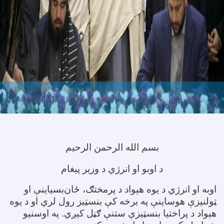
بسم الله الرحمن الرحیم
د اوبو او انرژي د وزیر پیغام
اوبه او انرژي د یوه هېواد د پرمختګ، ځان‌بسیاینې او
ټولنیزې هوساینې په برخه کې بنسټیز رول لري او د یوه
هېواد د پراختیا بنسټیزې ستنې ګڼل کېږي. په اوسنیو