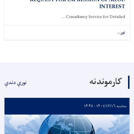
(REOI) REQUEST FOR EXPRESSION OF
INTEREST
Consultancy Service for Detailed ...
نور...
کارموندنه
نورې دندې
سه‌شنبه ۱۴۰۱/۱۲/۱۶ - ۱۴:۴۸