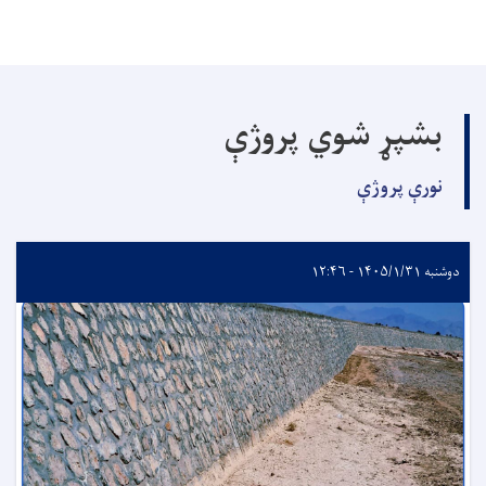
بشپړ شوي پروژې
نورې پروژې
دوشنبه ۱۴۰۵/۱/۳۱ - ۱۲:۴۶