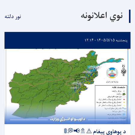
نوي اعلانونه
نور دلته
پنجشنبه ۱۴۰۵/۵/۱۵ - ۱۲:۱۴
د پوهاوي پیغام ⚠️🚿📢💭🚦