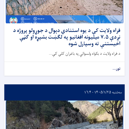
فراه ولایت کې د یوه استنادي دېوال د جوړولو پروژه د
نږدې ۷.۵ میلیونه افغانیو په لګښت بشپړه او ګټې
اخیستنې ته وسپارل شوه
د فراه ولایت د بکواه ولسوالي په باغران کلي کې...
نور...
سه‌شنبه ۱۴۰۵/۱/۲۵ - ۱۶:۴