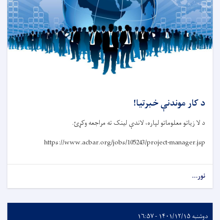
د کار موندنې خبرتیا!
د لا زیاتو معلوماتو لپاره، لاندې لینک ته مراجعه وکړئ.
https://www.acbar.org/jobs/105243/project-manager.jsp
نور...
دوشنبه ۱۴۰۱/۱۲/۱۵ - ۱۶:۵۷