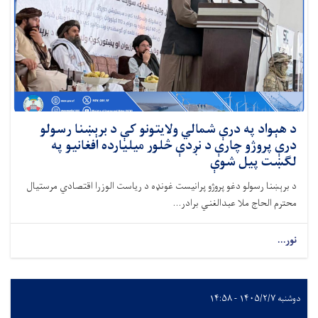
د هېواد په درې شمالي ولایتونو کې د برېښنا رسولو
درې پروژو چارې د نږدې څلور میلیارده افغانیو په
لګښت پیل شوې
د برېښنا رسولو دغو پروژو پرانیست غونډه د ریاست الوزرا اقتصادي مرستیال
محترم الحاج ملا عبدالغني برادر...
نور...
دوشنبه ۱۴۰۵/۲/۷ - ۱۴:۵۸