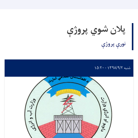
پلان شوي پروژې
نورې پروژې
شنبه ۱۳۹۸/۹/۲ - ۱۵:۲۰