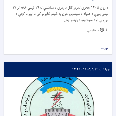
د روان
۱۴۰۵
هجري لمریز کال د زمري د میاشتې له
۱۶
نېټې څخه تر
۱۷
نېټې پورې د هېواد د سیندیزو حوزو په ځينو ځایونو کې د اوبو د کچې د
لوړوالي او د سېلابونو د راوتلو اټکل.
📡🌐
د اقلیمي . . .
نور...
چهارشنبه ۱۴۰۵/۵/۱۴ - ۱۳:۲۹