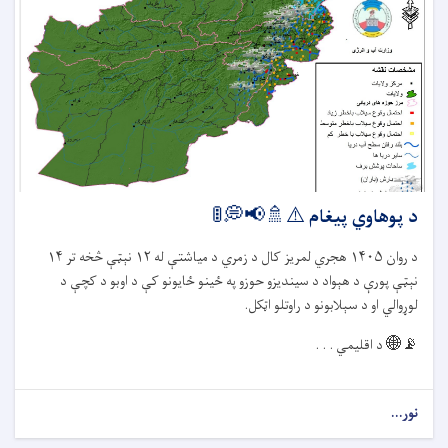
د پوهاوي پیغام ⚠️🚿📢💭🚦
د روان
۱۴۰۵
هجري لمریز کال د زمري د میاشتې له
۱۲
نېټې څخه تر
۱۴
نېټې پورې د هېواد د سیندیزو حوزو په ځينو ځایونو کې د اوبو د کچې د
لوړوالي او د سېلابونو د راوتلو اټکل.
📡🌐
د اقلیمي . . .
نور...