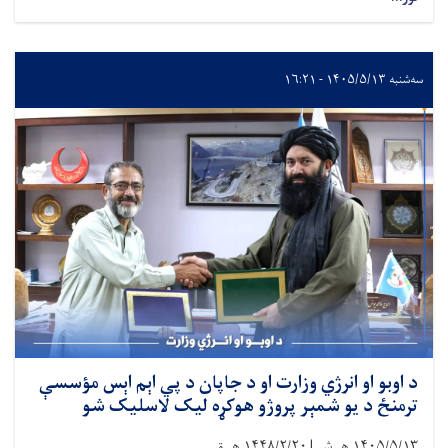
سه‌شنبه ۱۴۰۵/۵/۱۳ - ۱۶:۲۱
د اوبو او انرژي وزارت او د جاپان د پي اېم اېس مؤسسې
ترمنځ د یو شمېر پروژو هوکړه لیک لاسلیک شو
۱۴۰۵/۵/۱۳
هـ.ش |
۱۴۴۸/۲/۲۰
هـ.ق