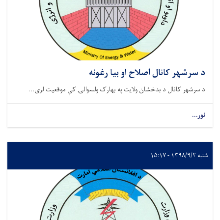
د سرشهر کانال اصلاح او بیا رغونه
د سرشهر کانال د بدخشان ولایت په بهارک ولسوالۍ کې موقعیت لری...
نور...
شنبه ۱۳۹۸/۹/۲ - ۱۵:۱۷