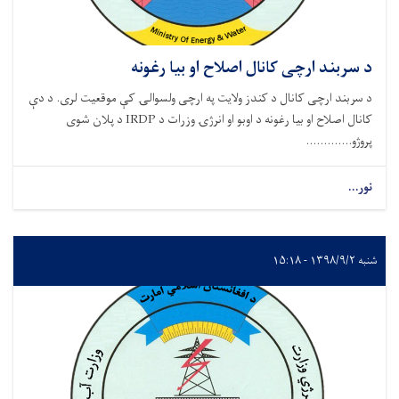
د سربند ارچی کانال اصلاح او بیا رغونه
د سربند ارچی کانال د کندز ولایت په ارچی ولسوالۍ کې موقعیت لری. د دې
کانال اصلاح او بیا رغونه د اوبو او انرژۍ وزرات د IRDP د پلان شوی
پروژو.............
نور...
شنبه ۱۳۹۸/۹/۲ - ۱۵:۱۸