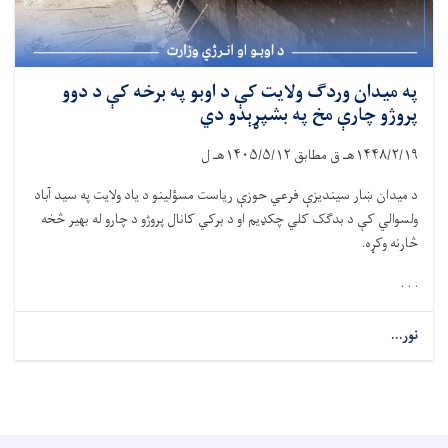
په میدان وردګ ولایت کې د اوبو په برخه کې د دوو
پروژو چارې مخ په بشپړېدو دي
۱۴۴۸/۲/۱۹
هـ ق مطابق
۱۴۰۵/۵/۱۲
هـ ل
د میدان ښار سیندیزې فرعي حوزې ریاست مسؤلینو د یاد ولایت په سید آباد
ولسوالي کې د بدګک کلي چکډیم او د برکي کانال پروژو د چارو له بهیر څخه
څارنه وکړه.
. . .
نور...