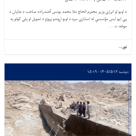
د اوبو او انرژي وزیر محترم الحاج ملا محمد یونس آخندزاده صاحب د جاپان د
پي اېم اېس مؤسسې له استازي سره د اوبو اړوندو پروژو د تمویل او پلي کولو په
موخه، د. . .
نور...
دوشنبه ۱۴۰۵/۵/۱۲ - ۱۵:۱۹