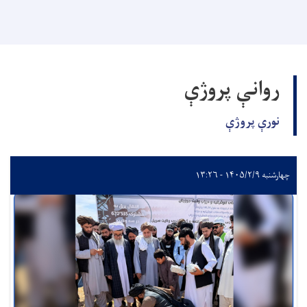
روانې پروژې
نورې پروژې
چهارشنبه ۱۴۰۵/۲/۹ - ۱۳:۲۶