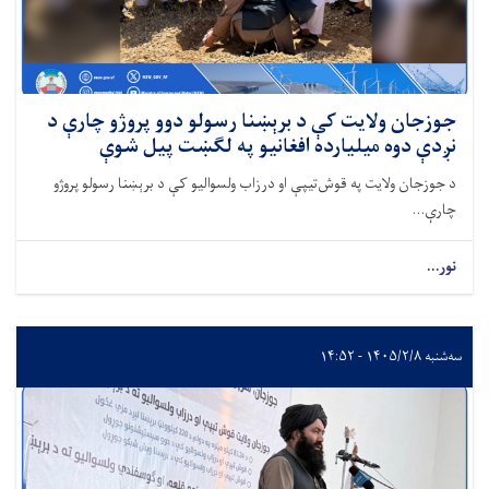
جوزجان ولایت کې د برېښنا رسولو دوو پروژو چارې د
نږدې دوه میلیارده افغانیو په لګښت پیل شوې
د جوزجان ولایت په قوش‌تیپې او درزاب ولسوالیو کې د برېښنا رسولو پروژو
چارې...
نور...
سه‌شنبه ۱۴۰۵/۲/۸ - ۱۴:۵۲