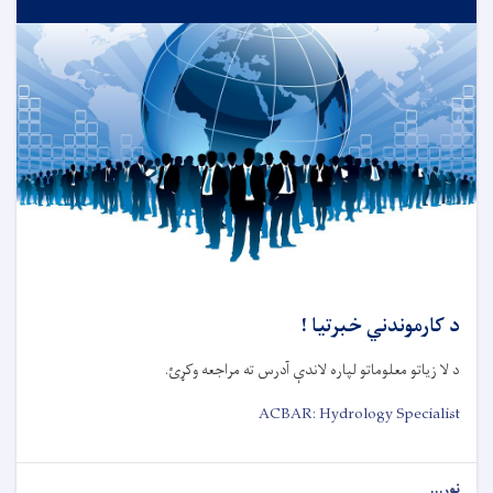
د کارموندني خبرتیا !
د لا زیاتو معلوماتو لپاره لاندې آدرس ته مراجعه وکړئ.
ACBAR: Hydrology Specialist
نور...