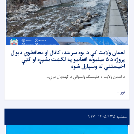
لغمان ولایت کې د یوه سربند، کانال او محافظوي دېوال
پروژه د ۵ میلیونه افغانیو په لګښت بشپړه او ګټې
اخیستنې ته وسپارل شوه
د لغمان ولایت د علیشنګ ولسوالي د کهنه‌پال درې...
نور...
سه‌شنبه ۱۴۰۵/۱/۲۵ - ۹:۲۷