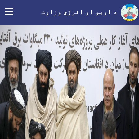
tion
د اوبو او انرژي وزارت
اصلي
منځپانګه
دانګل