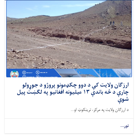
ارزګان ولایت کې د دوو چکډمونو پروژو د جوړولو
چارې د څه باندې ۱۳‌ میلیونه افغانیو په لګښت پیل
شوې
د ارزګان ولایت په مرکز، ترینکوټ او...
نور...