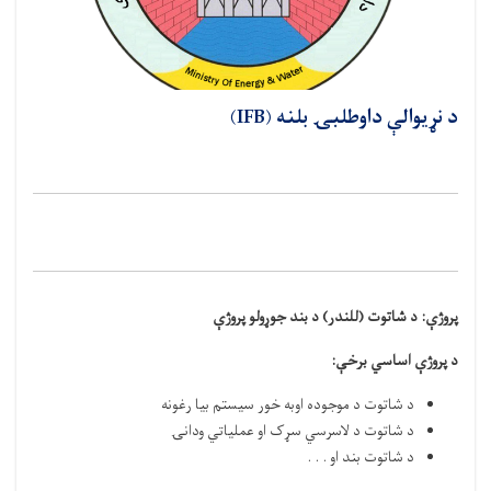
د نړيوالې داوطلبۍ بلنه (IFB)
پروژې:
د شاتوت (للندر) د بند جوړولو پروژې
د پروژې اساسي برخې
:
د شاتوت د موجوده اوبه خور سيستم بیا رغونه
د شاتوت د لاسرسي سړک او عملیاتي ودانۍ
د شاتوت بند او . . .