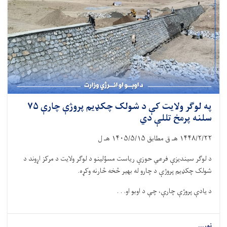
په لوګر ولایت کې د شولک چکډیم پروژې چارې ۷۵
سلنه پرمخ تللې دي
۱۴۴۸/۲/۲۲
هـ ق مطابق
۱۴۰۵/۵/۱۵
هـ ل
د لوګر سیندیزې فرعي حوزې ریاست مسؤلینو د لوګر ولایت د مرکز اړوند د
شولک چکډیم پروژې د چارو له بهیر څخه څارنه وکړه.
د یادې پروژې چارې، چې د اوبو او. . .
نور...