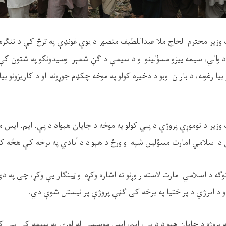
 وزیر محترم الحاج ملا عبداللطیف منصور د یوې غونډې په ترڅ کې د ننګرهار
 والي، سیمه ییزو مسؤلینو او د سیمې د ګڼ شمېر اوسیدونکو په شتون کې 
 بیا رغونه، د باران اوبو د ذخیره کولو په موخه چکډم جوړونه او د کاریزونو بی
 وزیر د نوموړې پروژې د پلي کولو په موخه د جاپان هېواد د پې، ایم، ای
 د اسلامي امارت مسؤلین شپه او ورځ د هېواد د آبادي په برخه کې هڅه ک
ګه د اسلامي امارت لاسته راوړنو ته اشاره وکړه او ټینګار یې وکړ، چې په د
او د انرژي د پراختیا په برخه کې ګڼې پروژې پرانیستل شوې دي.
ه پروژه د جاپان هېواد د پې، ایم، ایس موسسې له لوري په سیمه کې پلي ک