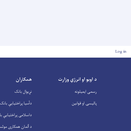
User account men
Log in
د اوبو او انرژي وزارت
همکاران
رسمی ایمیلونه
نړیوال بانک
پالیسۍ او قوانین
دآسیا پراختیايې بانک
داسلامی پراختیايې ب
د آلمان همکاری موئس