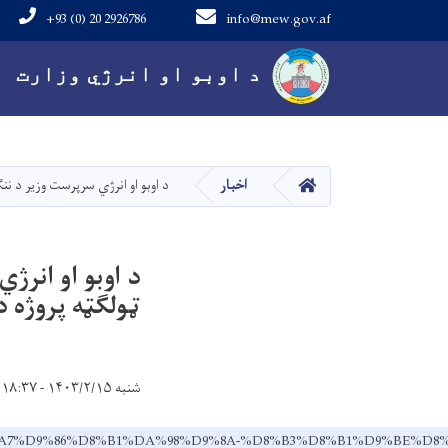
+93 (0) 20 2926786
info@mew.gov.af
Main navigation
د اوبو او انرژي وزارت
کور
اخبار
د اوبو او انرژي سرپرست وزیر د ننګر
د اوبو او انرژ
ټولګټه پروژه د
شنبه ۱۴۰۳/۲/۱۵ - ۱۸:۳۷
88-%D8%A7%D9%86%D8%B1%DA%98%D9%8A-%D8%B3%D8%B1%D9%