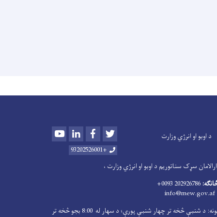
Youtube
LinkedIn
Facebook
Twitter
د اوبو او انرژي وزارت
+93202526001
الامان سړک سناتوریم د اوبو او انرژي وزارت ،
څانګه:
202926786 0093+
info@mew.gov.af
کاري ساعتونه: د شنبې څخه تر چهار شنبې پورې؛ د سهار له 8:00 بجو څخه تر