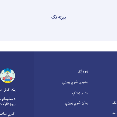
بیرته تګ
پروژې
بشپړې شوي پروژې
پته:
کابل دار
روانې پروژې
د معلوماتو 
انک
پلان شوي پروژې
بریښنالیک:
سه