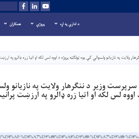
Facebook
LinkedIn
Youtube
Search
د ادارې په اړه
پروژې
همکاران
اصلي
منځپانګه
دانګل
هار ولایت په نازیانو ولسوالي کې یوه ټولګټه پروژه د اووه لس لکه او اتیا زره ډالرو په ارزښ
ي سرپرست وزیر د ننګرهار ولایت په نازیانو ول
 اووه لس لکه او اتیا زره ډالرو په ارزښت پرانی
v.af/ps/%D8%AF-%D8%A7%D9%88%D8%A8%D9%88-%D8%A7%D9%