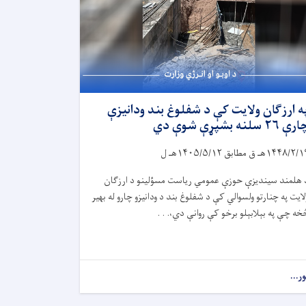
ه ارزګان ولایت کې د شفلوغ بند ودانیزې
ې ۲۶ سلنه بشپړې شوې دي
۱۴۴۸/۲/۱
هـ ق مطابق
۱۴۰۵/۵/۱۲
هـ ل
 هلمند سیندیزې حوزې عمومي ریاست مسؤلینو د ارزګان
لایت په چنارتو ولسوالي کې د شفلوغ بند د ودانیزو چارو له بهیر
خه چې په بېلابېلو برخو کې روانې دي،. . .
ور...