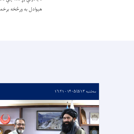
هېوادل به ورڅخه برخ
سه‌شنبه ۱۴۰۵/۵/۱۳ - ۱۶:۲۱