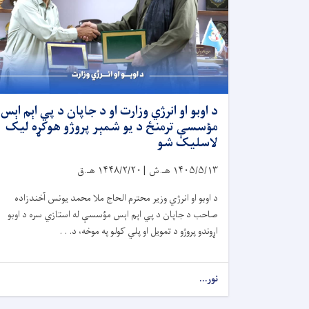
د اوبو او انرژي وزارت او د جاپان د پي اېم اېس
مؤسسې ترمنځ د یو شمېر پروژو هوکړه لیک
لاسلیک شو
۱۴۰۵/۵/۱۳
هـ.ش |
۱۴۴۸/۲/۲۰
هـ.ق
د اوبو او انرژي وزیر محترم الحاج ملا محمد یونس آخندزاده
صاحب د جاپان د پي اېم اېس مؤسسې له استازي سره د اوبو
اړوندو پروژو د تمویل او پلي کولو په موخه، د. . .
نور...