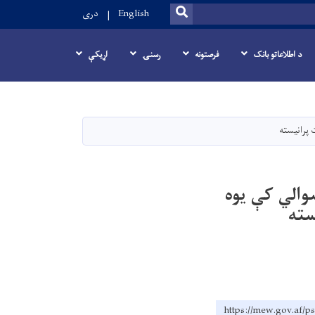
SEARCH
English
دری
د اطلاعاتو بانک
فرصتونه
رسنۍ
اړيکې
ت پرانیسته
سوالي کې یوه
سته
https://mew.go