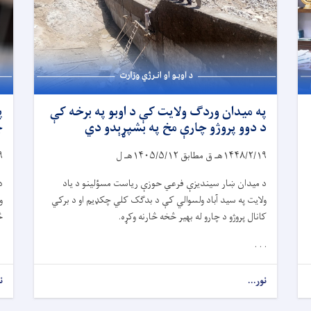
په میدان وردګ ولایت کې د اوبو په برخه کې
پ
د دوو پروژو چارې مخ په بشپړېدو دي
چار
۱۴۴۸/۲/۱۹
هـ ق مطابق
۱۴۰۵/۵/۱۲
هـ ل
۹
د میدان ښار سیندیزې فرعي حوزې ریاست مسؤلینو د یاد
د
ولایت په سید آباد ولسوالي کې د بدګک کلي چکډیم او د برکي
و
کانال پروژو د چارو له بهیر څخه څارنه وکړه.
څ
. . .
نور...
ن