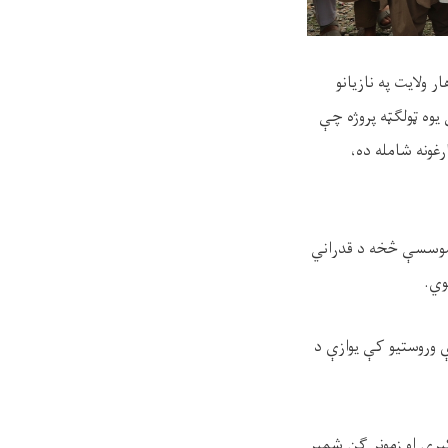
 ولایت په نازیانو
یوه ټولګټه پروژه چې
ارغونه شامله ده،
س موسسې څخه د قدراني
وي.
ې وروستیو کې یوازې د
ېږي او زمونږ ګڼ شمېر