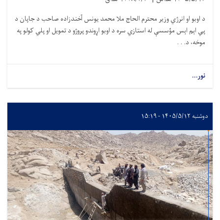
د اوبو او انرژي وزیر محترم الحاج ملا محمد یونس آخندزاده صاحب د جاپان د
پي اېم اېس مؤسسې له استازي سره د اوبو اړوندو پروژو د تمویل او پلي کولو په
موخه، د. . .
نور...
دوشنبه ۱۴۰۵/۵/۱۲ - ۱۵:۱۹