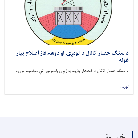
د سنګ حصار کانال د لومړۍ او دوهم فاز اصلاح بیار
غونه
د سنګ حصار کانال د کندهار ولایت په ژیړی ولسوالۍ کې موقعیت لری...
نور...