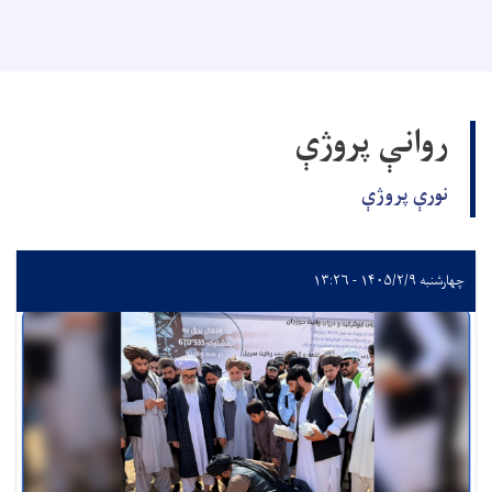
روانې پروژې
نورې پروژې
چهارشنبه ۱۴۰۵/۲/۹ - ۱۳:۲۶