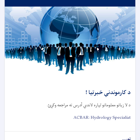
د کارموندني خبرتیا !
د لا زیاتو معلوماتو لپاره لاندې آدرس ته مراجعه وکړئ.
ACBAR: Hydrology Specialist
نور...