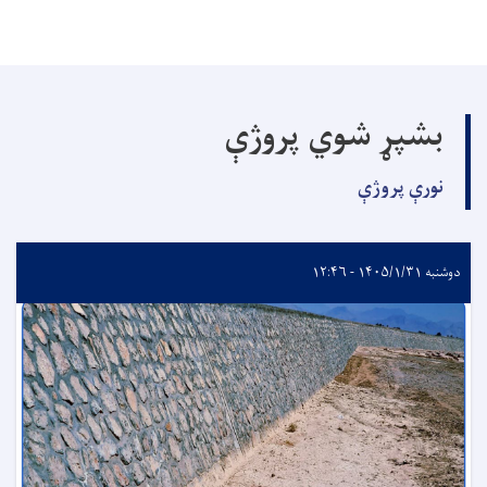
بشپړ شوي پروژې
نورې پروژې
دوشنبه ۱۴۰۵/۱/۳۱ - ۱۲:۴۶