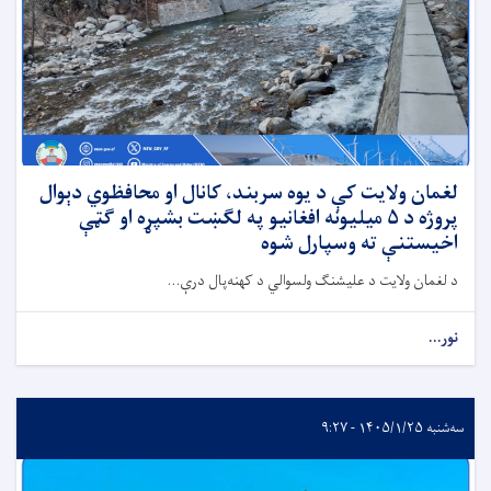
لغمان ولایت کې د یوه سربند، کانال او محافظوي دېوال
پروژه د ۵ میلیونه افغانیو په لګښت بشپړه او ګټې
اخیستنې ته وسپارل شوه
د لغمان ولایت د علیشنګ ولسوالي د کهنه‌پال درې...
نور...
سه‌شنبه ۱۴۰۵/۱/۲۵ - ۹:۲۷