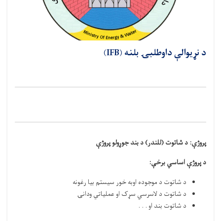
د نړيوالې داوطلبۍ بلنه (IFB)
پروژې:
د شاتوت (للندر) د بند جوړولو پروژې
د پروژې اساسي برخې
:
د شاتوت د موجوده اوبه خور سيستم بیا رغونه
د شاتوت د لاسرسي سړک او عملیاتي ودانۍ
د شاتوت بند او . . .