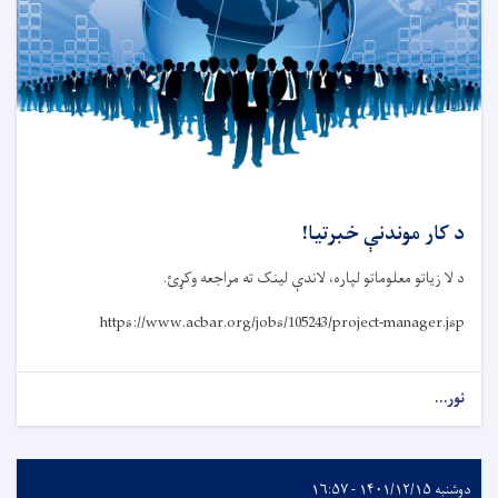
د کار موندنې خبرتیا!
د لا زیاتو معلوماتو لپاره، لاندې لینک ته مراجعه وکړئ.
https://www.acbar.org/jobs/105243/project-manager.jsp
نور...
دوشنبه ۱۴۰۱/۱۲/۱۵ - ۱۶:۵۷