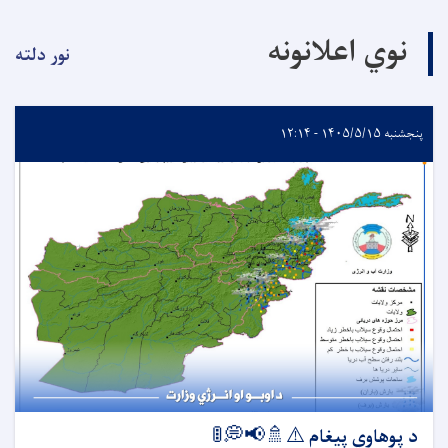
نوي اعلانونه
نور دلته
پنجشنبه ۱۴۰۵/۵/۱۵ - ۱۲:۱۴
د پوهاوي پیغام ⚠️🚿📢💭🚦