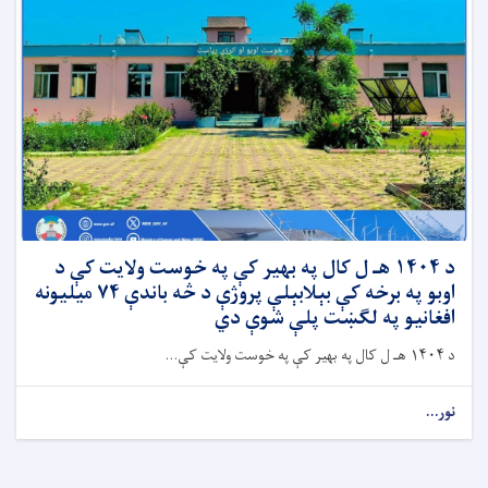
د ۱۴۰۴ هـ ل کال په بهیر کې په خوست ولایت کې د
اوبو په برخه کې بېلابېلې پروژې د څه باندې ۷۴ میلیونه
افغانیو په لګښت پلې شوې دي
د ۱۴۰۴ هـ ل کال په بهیر کې په خوست ولایت کې...
نور...