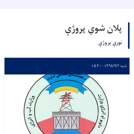
پلان شوي پروژې
نورې پروژې
شنبه ۱۳۹۸/۹/۲ - ۱۵:۲۰