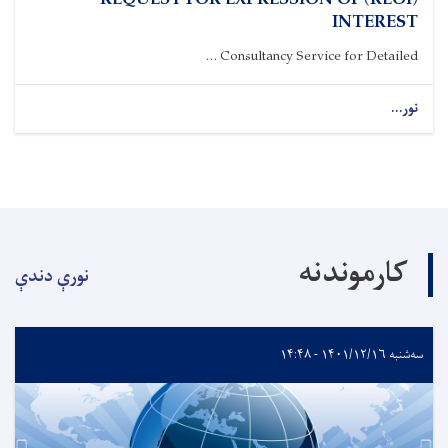
(REOI) REQUEST FOR EXPRESSION OF
INTEREST
Consultancy Service for Detailed ...
نور...
کارموندنه
نورې دندې
سه‌شنبه ۱۴۰۱/۱۲/۱۶ - ۱۴:۴۸