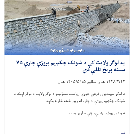
په لوګر ولایت کې د شولک چکډیم پروژې چارې ۷۵
سلنه پرمخ تللې دي
۱۴۴۸/۲/۲۲
هـ ق مطابق
۱۴۰۵/۵/۱۵
هـ ل
د لوګر سیندیزې فرعي حوزې ریاست مسؤلینو د لوګر ولایت د مرکز اړوند د
شولک چکډیم پروژې د چارو له بهیر څخه څارنه وکړه.
د یادې پروژې چارې، چې د اوبو او. . .
نور...