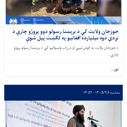
جوزجان ولایت کې د برېښنا رسولو دوو پروژو چارې د
نږدې دوه میلیارده افغانیو په لګښت پیل شوې
د جوزجان ولایت په قوش‌تیپې او درزاب ولسوالیو کې د برېښنا رسولو پروژو
چارې...
نور...
سه‌شنبه ۱۴۰۵/۲/۸ - ۱۴:۵۲