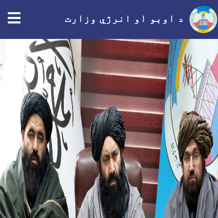
tion
د اوبو او انرژي وزارت
اصلي
منځپانګه
دانګل