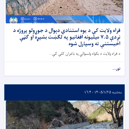
فراه ولایت کې د یوه استنادي دېوال د جوړولو پروژه د
نږدې ۷.۵ میلیونه افغانیو په لګښت بشپړه او ګټې
اخیستنې ته وسپارل شوه
د فراه ولایت د بکواه ولسوالي په باغران کلي کې...
نور...
سه‌شنبه ۱۴۰۵/۱/۲۵ - ۱۶:۴