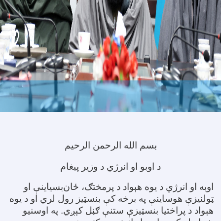
بسم الله الرحمن الرحیم
د اوبو او انرژي د وزیر پیغام
اوبه او انرژي د یوه هېواد د پرمختګ، ځان‌بسیاینې او
ټولنیزې هوساینې په برخه کې بنسټیز رول لري او د یوه
هېواد د پراختیا بنسټیزې ستنې ګڼل کېږي. په اوسنیو