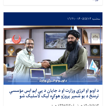
سه‌شنبه ۱۴۰۵/۵/۱۳ - ۱۶:۲۱
د اوبو او انرژي وزارت او د جاپان د پي اېم اېس مؤسسې
ترمنځ د یو شمېر پروژو هوکړه لیک لاسلیک شو
۱۴۰۵/۵/۱۳
هـ.ش |
۱۴۴۸/۲/۲۰
هـ.ق