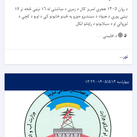
د روان
۱۴۰۵
هجري لمریز کال د زمري د میاشتې له
۱۶
نېټې څخه تر
۱۷
نېټې پورې د هېواد د سیندیزو حوزو په ځينو ځایونو کې د اوبو د کچې د
لوړوالي او د سېلابونو د راوتلو اټکل.
📡🌐
د اقلیمي . . .
نور...
چهارشنبه ۱۴۰۵/۵/۱۴ - ۱۳:۲۹