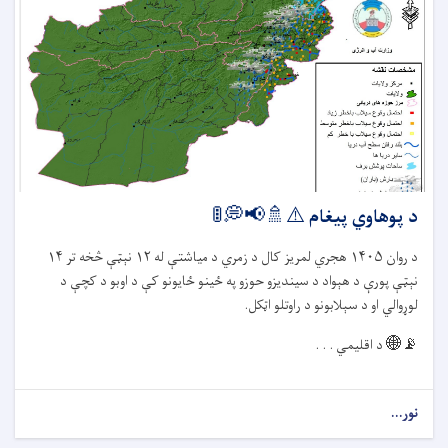
د پوهاوي پیغام ⚠️🚿📢💭🚦
د روان
۱۴۰۵
هجري لمریز کال د زمري د میاشتې له
۱۲
نېټې څخه تر
۱۴
نېټې پورې د هېواد د سیندیزو حوزو په ځينو ځایونو کې د اوبو د کچې د
لوړوالي او د سېلابونو د راوتلو اټکل.
📡🌐
د اقلیمي . . .
نور...