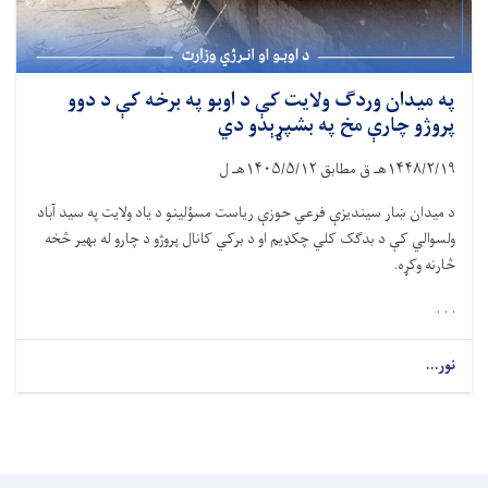
په میدان وردګ ولایت کې د اوبو په برخه کې د دوو
پروژو چارې مخ په بشپړېدو دي
۱۴۴۸/۲/۱۹
هـ ق مطابق
۱۴۰۵/۵/۱۲
هـ ل
د میدان ښار سیندیزې فرعي حوزې ریاست مسؤلینو د یاد ولایت په سید آباد
ولسوالي کې د بدګک کلي چکډیم او د برکي کانال پروژو د چارو له بهیر څخه
څارنه وکړه.
. . .
نور...