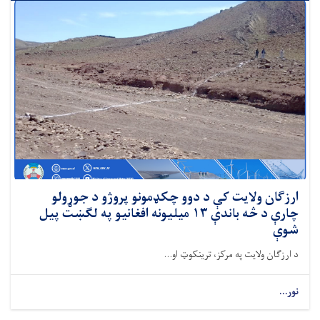
ارزګان ولایت کې د دوو چکډمونو پروژو د جوړولو
چارې د څه باندې ۱۳‌ میلیونه افغانیو په لګښت پیل
شوې
د ارزګان ولایت په مرکز، ترینکوټ او...
نور...