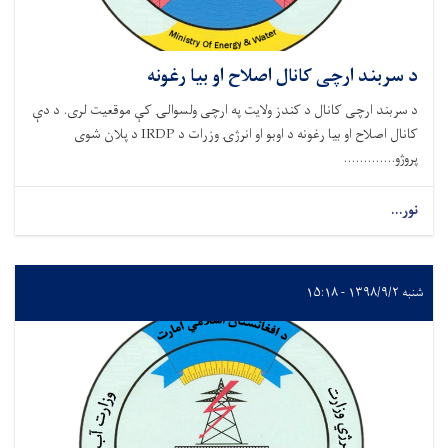
د سربند ارچی کانال اصلاح او بیا رغونه
د سربند ارچی کانال د کندز ولایت په ارچی ولسوالۍ کې موقعیت لری. د دې
کانال اصلاح او بیا رغونه د اوبو او انرژۍ وزرات د IRDP د پلان شوی
پروژو.............
نور...
شنبه ۱۳۹۸/۹/۲ - ۱۵:۱۸