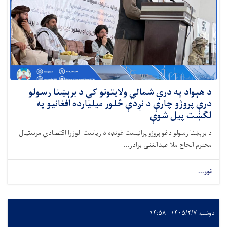
د هېواد په درې شمالي ولایتونو کې د برېښنا رسولو
درې پروژو چارې د نږدې څلور میلیارده افغانیو په
لګښت پیل شوې
د برېښنا رسولو دغو پروژو پرانیست غونډه د ریاست الوزرا اقتصادي مرستیال
محترم الحاج ملا عبدالغني برادر...
نور...
دوشنبه ۱۴۰۵/۲/۷ - ۱۴:۵۸