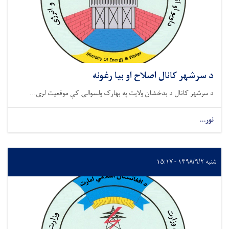
د سرشهر کانال اصلاح او بیا رغونه
د سرشهر کانال د بدخشان ولایت په بهارک ولسوالۍ کې موقعیت لری...
نور...
شنبه ۱۳۹۸/۹/۲ - ۱۵:۱۷