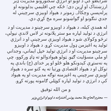
شرایطو کې د اوبو او انرژي سکتورونو مدیریت ډېر
ارزښتناک او اړین دی؛ ځکه چې اقلیمي بدلونونه او
پرله‌پسې وچکالۍ زمونږ د هېواد اوبیزې سرچینې له
جدي ننګونو او ګواښونو سره مخ کړې دي
.
له همدې کبله، د هېواد د اوبیزو سرچینو د مدیریت او د
انرژي د تولید لپاره مو ستر پلانونه تر لاس لاندې نیولې،
ترڅو وکولای شو د هېواد اوبیزې سرچینې او د انرژي
تولید په اغېزمن ډول مدیریت کړو. د هېواد د اوبیزو
سرچینو مدیریت او د انرژي تولید خپل ایماني، وجداني
او ملي مسؤلیت ګڼو. ټولو هېوادوالو ته ډاډ ورکوو، چې
په نه‌ستړې کېدونکو هلو ځلو او پر خدای
(ج) باندې په
توکل او د هېواد اقتصادي وړتیا ته په کتو سره د هېواد
اوبیزې سرچینې په اغېزمنه توګه مدیریت او په هېواد
کې د انرژي د تولید لپاره کوټلي ګامونه پورته کړو
.
و من الله توفیق
محترم الحاج ملا محمد یونس آخندزاده د اوبو او انرژي وزیر