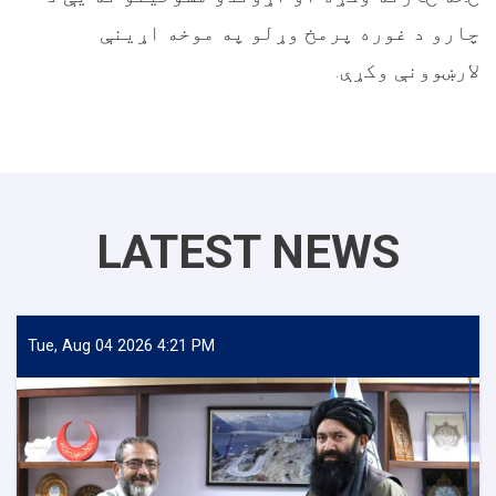
چارو د غوره پرمخ وړلو په موخه اړینې
لارښوونې وکړې.
LATEST NEWS
Tue, Aug 04 2026 4:21 PM