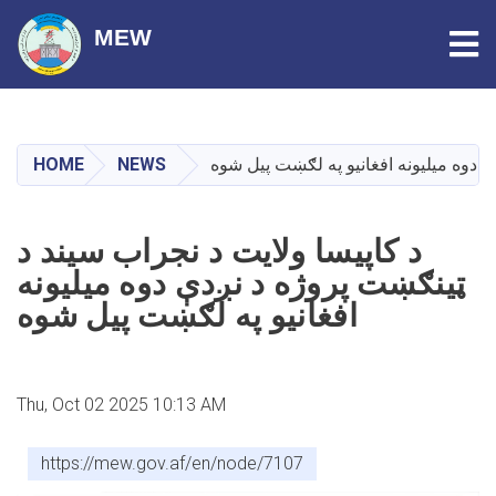
Tog
MEW
Skip
to
main
HOME
NEWS
ې دوه میلیونه افغانیو په لګښت پیل شوه
content
د کاپیسا ولایت د نجراب سیند د
ټینګښت پروژه د نږدې دوه میلیونه
افغانیو په لګښت پیل شوه
Thu, Oct 02 2025 10:13 AM
https://mew.gov.af/en/node/7107