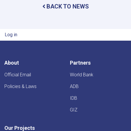
and
BACK TO NEWS
Energy
Inspects
Progress
of
Timur
User account menu
Log in
Canal
Works
in
Kandahar
Province
About
Partners
Official Email
World Bank
Policies & Laws
ADB
IDB
GIZ
Our Projects