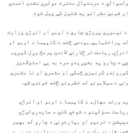
ولسوالي د مرستیال محترم مولوي مقدس احمدي
او قومي مشرانو په شتون کې پیل شوه.
د نوموړې پروژې چارې د اوبو او انرژي وزارت
له پراختیایي بودجې څخه د کاپیسا د اوبو او
انرژي ریاست تر څارنې لاندې پرمخ وړل کېږي،
چې د چارو په بشپړېدو سره به یې استوګنیز
کورونه، کرنیزې ځمکې او مثمرې او نا مثمرې
ونې د سیلابونو له خطرونو څخه خوندي شي.
په ورته مهال، د کاپیسا د اوبو او انرژي
ریاست مسؤلینو د شوخي کلي د هایدرولوژي
سيټشن د ترمیم او بیارغونې د چارو له بهیر
څخه څارنه وکړه او اړوندو مسؤلینو ته یې د