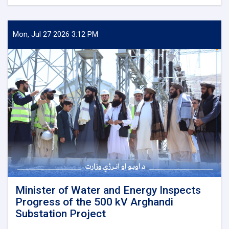
Ministry
of
Water
and
Mon, Jul 27 2026 3:12 PM
Energy
Signs
an
agreement
with
Japan’s
PMS
Organization
for
the
Implementation
of
Several
Water
Development
Minister of Water and Energy Inspects
Projects
Progress of the 500 kV Arghandi
Substation Project