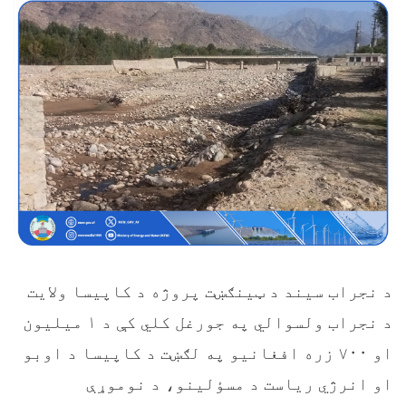
د نجراب سیند د ټينګښت پروژه د کاپيسا ولایت
د نجراب ولسوالي په جورغل کلي کې د ۱ میلیون
او ۷۰۰ زره افغانیو په لګښت د کاپیسا د اوبو
او انرژي ریاست د مسؤلینو، د نوموړې