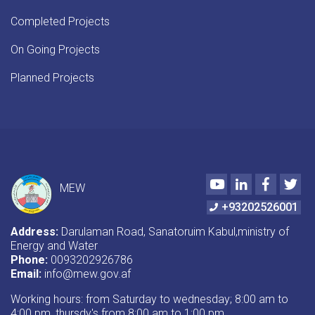
Completed Projects
On Going Projects
Planned Projects
Youtube
LinkedIn
Faceboo
Twi
MEW
+93202526001
Address:
Darulaman Road, Sanatoruim Kabul,ministry of
Energy and Water
Phone:
0093202926786
Email:
info@mew.gov.af
Working hours: from Saturday to wednesday; 8:00 am to
4:00 pm, thursdy's from 8:00 am to 1:00 pm