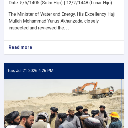
Date: 5/5/1405 (Solar Hijri) | 12/2/1448 (Lunar Hijri)
The Minister of Water and Energy, His Excellency Hajj
Mullah Mohammad Yunus Akhunzada, closely
inspected and reviewed the. . .
Read more
about
Minister
of
Water
and
Tue, Jul 21 2026 4:26 PM
Energy
Inspects
Progress
of
the
500
kV
Arghandi
Substation
Project