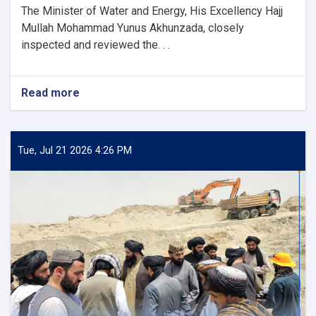
The Minister of Water and Energy, His Excellency Hajj
Mullah Mohammad Yunus Akhunzada, closely
inspected and reviewed the. . .
Read more
about
Minister
of
Water
and
Tue, Jul 21 2026 4:26 PM
Energy
Inspects
Progress
of
the
500
kV
Arghandi
Substation
Project