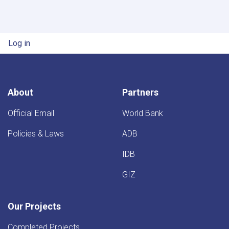
Inspects
Progress
of
Timur
User account menu
Log in
Canal
Works
in
Kandahar
Province
About
Partners
Official Email
World Bank
Policies & Laws
ADB
IDB
GIZ
Our Projects
Completed Projects