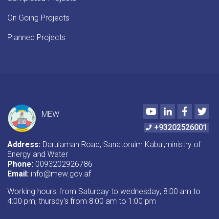
On Going Projects
Planned Projects
Youtube
LinkedIn
Faceboo
Twi
MEW
+93202526001
Address:
Darulaman Road, Sanatoruim Kabul,ministry of
Energy and Water
Phone:
0093202926786
Email:
info@mew.gov.af
Working hours: from Saturday to wednesday; 8:00 am to
4:00 pm, thursdy's from 8:00 am to 1:00 pm