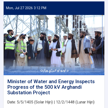
Water
and
Mon, Jul 27 2026 3:12 PM
Energy
Signs
an
agreement
with
Japan’s
PMS
Organization
for
the
Implementation
of
Several
Water
Development
Minister of Water and Energy Inspects
Projects
Progress of the 500 kV Arghandi
Substation Project
Date: 5/5/1405 (Solar Hijri) | 12/2/1448 (Lunar Hijri)