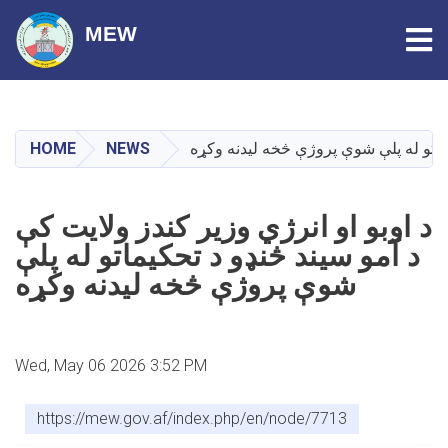
Tog
MEW
Skip
to
main
HOME
NEWS
یماتو له پلې شوې پروژې څخه لیدنه وکړه
content
د اوبو او انرژي وزیر کندز ولایت کې
د آمو سیند څنډو د تحکیماتو له پلې
شوې پروژې څخه لیدنه وکړه
Wed, May 06 2026 3:52 PM
https://mew.gov.af/index.php/en/node/7713