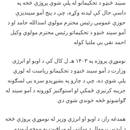
سیند څنډو د تحکیماتو له پلې شوې پروژې څخه په
داسې حال کې لیدنه وکړه، چې د پنج آمو سیندیزې
حوزې عمومي رئيس محترم مولوي اسدالله حامد او د
آمو سیند څنډو د تحکیماتو رئيس محترم مولوي وکیل
.
احمد نقي یې ملتیا کوله
هـ ل کال کې د اوبو او انرژی
۱۴۰۳
نوموړې پروژه په
وزارت د آمو سیند څنډو د تحکیماتو ریاست له لوري
پلې شوې ده،
چې د چارو په بشپړېدو سره یې لسګونه
جریبه کرنیزې ځمکې او استوګنیز کورونه د آمو سیند له
.
ګواښونو څخه خوندي شوي دي
همدغه راز، د اوبو او انرژي وزیر له نوموړې پروژې څخه
د ليدنې پرمهال د ساتنې او مراقبت په موخه اړوندو