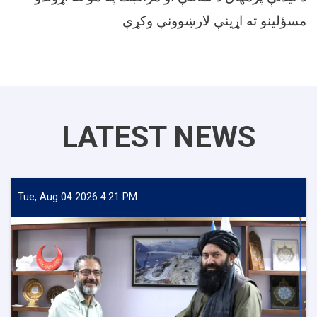
.
مسؤلینو ته اړینې لارښوونې وکړې
LATEST NEWS
Tue, Aug 04 2026 4:21 PM