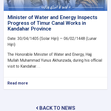
Minister of Water and Energy Inspects
Progress of Timur Canal Works in
Kandahar Province
Date: 30/04/1405 (Solar Hijri) — 06/02/1448 (Lunar
Hijri)
The Honorable Minister of Water and Energy, Hajj
Mullah Muhammad Yunus Akhunzada, during his official
visit to Kandahar. . .
Read more
about
Minister
of
Water
and
BACK TO NEWS
Energy