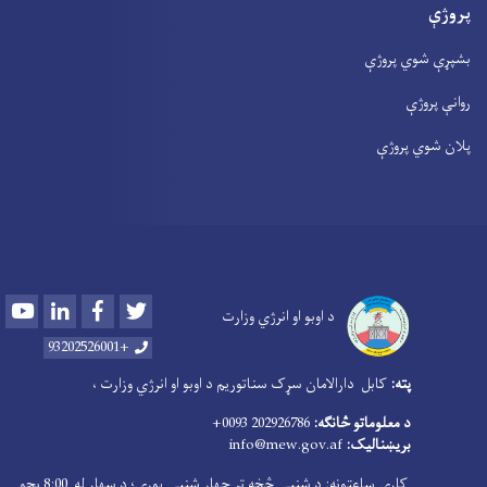
پروژې
بشپړې شوي پروژې
روانې پروژې
پلان شوي پروژې
Youtube
LinkedIn
Facebook
Twitter
د اوبو او انرژي وزارت
+93202526001
پته:
کابل دارالامان سړک سناتوریم د اوبو او انرژي وزارت ،
د معلوماتو څانګه:
202926786 0093+
بریښنالیک:
info@mew.gov.af
کاري ساعتونه: د شنبې څخه تر چهار شنبې پورې؛ د سهار له 8:00 بجو