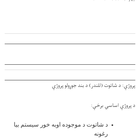
پروژې:
د شاتوت (للندر) د بند جوړولو پروژې
د پروژې اساسي برخې
:
د شاتوت د موجوده اوبه خور سيستم بیا
رغونه