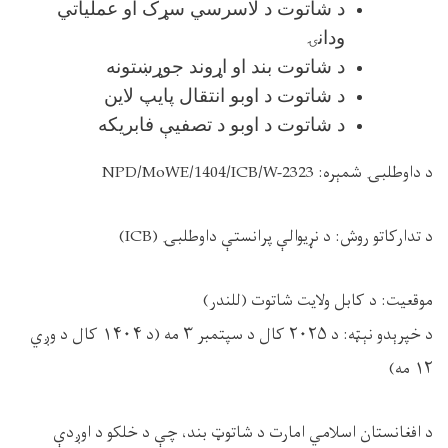
د شاتوت د لاسرسي سړک او عملیاتي
ودانۍ
د شاتوت بند او اړوند جوړښتونه
د شاتوت د اوبو انتقال پایپ لاین
د شاتوت د اوبو د تصفیې فابریکه
د داوطلبۍ شمېره:
NPD/MoWE/1404/ICB/W-2323
د تدارکاتو
روش
: د نړیوالې پرانستې داوطلبۍ (
ICB
)
موقعیت:
د کابل ولایت
شاتوت (للندر)
د خپرېدو نېټه: د
۲۰۲۵
کال د سپتمبر
۳
مه (د
۱۴۰۴
کال د وږي
۱۲
مه)
د افغانستان اسلامي امارت د شاتوټ بند، چې د خلکو د اوږدې