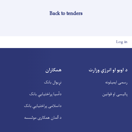
Back to tenders
User account men
Log in
د اوبو او انرژي وزارت
همکاران
رسمی ایمیلونه
نړیوال بانک
پالیسۍ او قوانین
دآسیا پراختیايې بانک
داسلامی پراختیايې بانک
د آلمان همکاری موئسسه