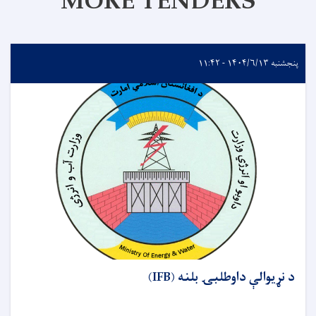
MORE TENDERS
پنجشنبه ۱۴۰۴/۶/۱۳ - ۱۱:۴۲
د نړيوالې داوطلبۍ بلنه (IFB)