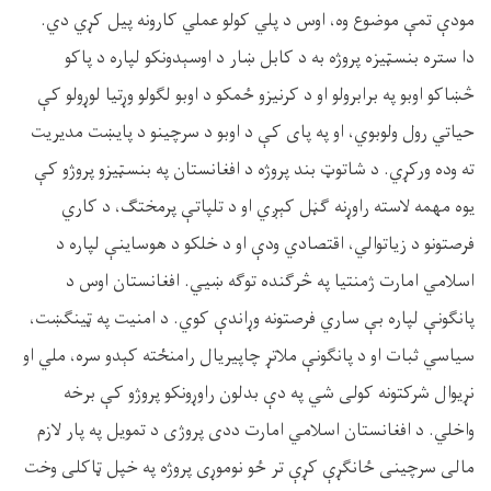
مودې تمې موضوع وه، اوس د پلي کولو عملي کارونه پیل کړي دي
.
دا ستره بنسټیزه پروژه به د کابل ښار د اوسېدونکو لپاره د پاکو
څښاکو اوبو په برابرولو او د کرنیزو ځمکو د اوبو لګولو وړتیا لوړولو کې
حیاتي رول ولوبوي، او په پای کې د اوبو د سرچینو د پایښت مدیریت
ته وده ورکړي
.
د شاتوټ بند پروژه د افغانستان په بنسټیزو پروژو کې
یوه مهمه لاسته راوړنه ګڼل کېږي او د تلپاتې پرمختګ، د کاري
فرصتونو د زياتوالي، اقتصادي ودې او د خلکو د هوساينې لپاره د
اسلامي امارت ژمنتیا په څرګنده توګه ښيي
.
افغانستان اوس د
پانګونې لپاره بې ساري فرصتونه وړاندې کوي. د امنيت په ټينګښت،
سياسي ثبات او د
پانګونې
ملاتړ چاپیریال رامنځته کېدو سره، ملي او
نړیوال شرکتونه کولی شي په دې بدلون راوړونکو پروژو کې برخه
واخلي. د افغانستان اسلامي امارت ددی پروژی د تمویل په پار لازم
مالی سرچینی ځانګړې کړې تر ځو نوموړی پروژه په خپل ټاکلی وخت