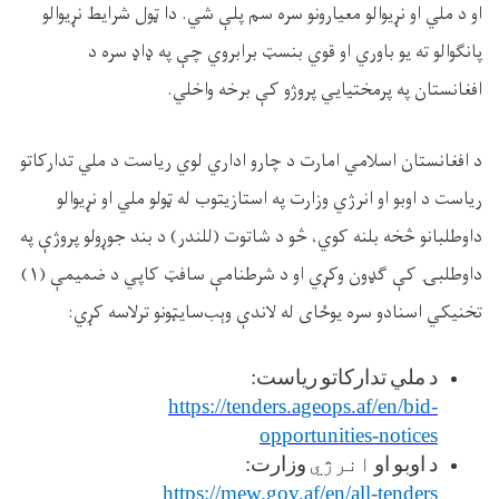
او د
ملي
او
نړيوالو
معيارونو
سره
سم پلې شي. دا ټول شرایط نړیوالو
پانګوالو ته یو باوري او قوي بنسټ برابروي چې په ډاډ سره د
افغانستان په پرمختیايي پروژو کې برخه واخلي
.
د
افغانستان
اسلامي
امارت
د
چارو
اداري
لوي رياست
د
ملي
تدارکاتو
رياست
د
اوبو
او
انرژي
وزارت
په
استازيتوب
له
ټولو
ملي
او
نړيوالو
داوطلبانو
څخه
بلنه
کوي،
څو
د شاتوت (للندر) د بند جوړولو پروژې په
داوطلبۍ
کې
ګډون
وکړي
او
د
شرطنامې
سافټ
کاپي
د
ضميمې (۱)
تخنيکي
اسنادو
سره
يوځای
له
لاندې
وېب
سایټونو
ترلاسه
کړي
:
د
ملي
تدارکاتو
ریاست
:
https://tenders.ageops.af/en/bid-
opportunities-notices
د
اوبو
او
انرژي
وزارت
:
https://mew.gov.af/en/all-tenders