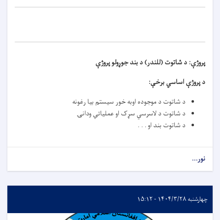
پروژې:
د شاتوت (للندر) د بند جوړولو پروژې
د پروژې اساسي برخې
:
د شاتوت د موجوده اوبه خور سيستم بیا رغونه
د شاتوت د لاسرسي سړک او عملیاتي ودانۍ
د شاتوت بند او . . .
نور...
چهارشنبه ۱۴۰۴/۳/۲۸ - ۱۵:۱۲