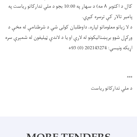
کال
د
اکتوبر
۸
مه) د
سهار
په 10:00
بجو
د
ملي
تدارکاتو
ریاست
په
پامیر
تالار
کې
ترسره
کیړي
.
د
لا
زیاتو
معلوماتو
لپاره،
داوطلبان
کولی
شي
د
شرطنامې
له
مخې
د
ورکړل
شوو
برېښنالیکونو
له
لارې
او
یا
د
لاندې
ټیلیفون
له
شمېرې
سره
اړیکه
ونیسي
:
+93 (0) 202143274
***
د
ملي
تدارکاتو
ریاست