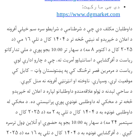
دی جی مارکیت:
https://www.dgmarket.com
داوطلبان
مکلف
دي
چې
د
شرطنامې
د
شرايطو
سره
سم
خپلې
آفرونه
د
اعلان
د
خپرېدو
له
نېټې
څخه
تر
د
۱۴۰۴
کال
د
تلې
۱۶
مې
(د
۲۰۲۵
کال
د
اکتوبر
۸ مه)
د
سهار
تر
10:00 بجو
پورې
د
ملي
تدارکاتو
ریاست
د
آفرګشايي
د
اسانتیاوو
آمريت
ته،
چې
د
چارو
اداري
لوي
رياست
د
مرمرین قصر
ترڅنګ
کې
په
پښتونستان
واټ
–
کابل
کې
موقعیت
لري،
وسپاري
.
ناوخته
او
انټرنټي
آفرونه نه
منل
کېږي
.
د
ساحې لېدنه د
ټولو
علاقه
مندو
داوطلبانو
لپاره
د
اعلان
له
خپرېدو
څخه
تر
د
مخکې
له
داوطلبۍ
غونډې
پورې
پرانيستې
ده.
د
مخکې
له
داوطلبۍ
غونډه
به
د
۱۴۰۴
کال
د
تلې
په
۲
مه
(د
۲۰۲۵
کال
د
سپتمبر
۲۴
مه)
د
سهار
په
10:00
بجو
په
حضوري
او
آنلاین
ډول
ترسره
کیړي
.
د
آفرګشايي
غونډه
به
د
۱۴۰۴
کال
د
تلې
په
۱۶
مه
(د
۲۰۲۵