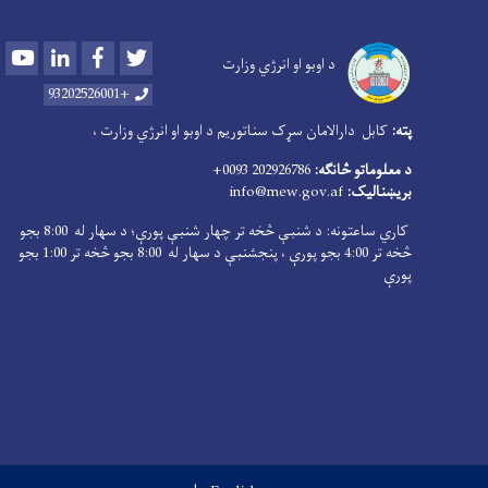
Youtube
LinkedIn
Facebook
Twitter
د اوبو او انرژي وزارت
+93202526001
پته:
کابل دارالامان سړک سناتوریم د اوبو او انرژي وزارت ،
د معلوماتو څانګه:
202926786 0093+
بریښنالیک:
info@mew.gov.af
کاري ساعتونه: د شنبې څخه تر چهار شنبې پورې؛ د سهار له 8:00 بجو
څخه تر 4:00 بجو پورې ، پنجشنبې د سهار له 8:00 بجو څخه تر 1:00 بجو
پورې