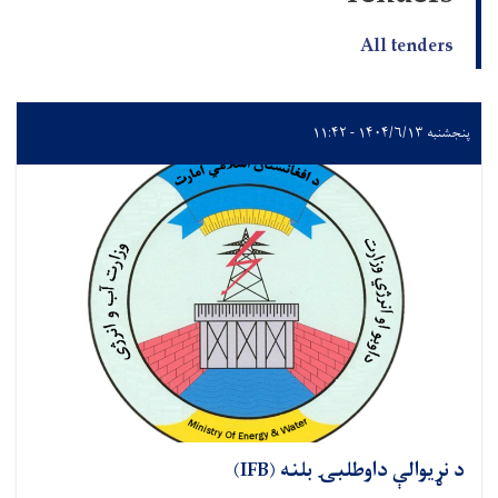
All tenders
پنجشنبه ۱۴۰۴/۶/۱۳ - ۱۱:۴۲
د نړيوالې داوطلبۍ بلنه (IFB)