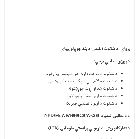
پروژې:
د شاتوت (للندر) د بند جوړولو پروژې
د پروژې اساسي برخې
:
د شاتوت د موجوده اوبه خور سيستم بیا رغونه
د شاتوت د لاسرسي سړک او عملیاتي ودانۍ
د شاتوت بند او اړوند جوړښتونه
د شاتوت د اوبو انتقال پایپ لاین
د شاتوت د اوبو د تصفیې فابریکه
د داوطلبۍ شمېره:
NPD/MoWE/1404/ICB/W-2323
د تدارکاتو
روش
: د نړیوالې پرانستې داوطلبۍ (
ICB
)