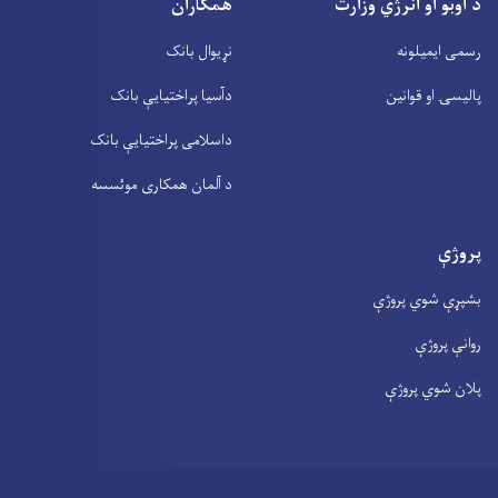
د اوبو او انرژي وزارت
همکاران
رسمی ایمیلونه
نړیوال بانک
پالیسۍ او قوانین
دآسیا پراختیايې بانک
داسلامی پراختیايې بانک
د آلمان همکاری موئسسه
پروژې
بشپړې شوي پروژې
روانې پروژې
پلان شوي پروژې