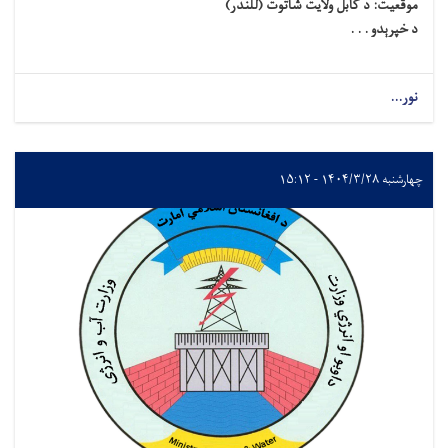
موقعیت:
د کابل ولایت
شاتوت (للندر)
د خپرېدو . . .
نور...
چهارشنبه ۱۴۰۴/۳/۲۸ - ۱۵:۱۲