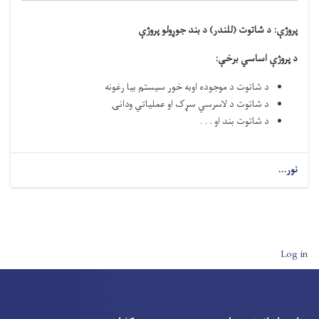
پروژې:
د شاتوت (للندر) د بند جوړولو پروژې
د پروژې اساسي برخې
:
د شاتوت د موجوده اوبه خور سيستم بیا رغونه
د شاتوت د لاسرسي سړک او عملیاتي ودانۍ
د شاتوت بند او . . .
نور...
User account men
Log in