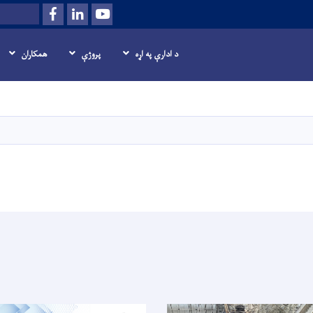
Facebook
LinkedIn
Youtube
Search
د ادارې په اړه
پروژې
همکاران
اصلي
منځپانګه
دانګل