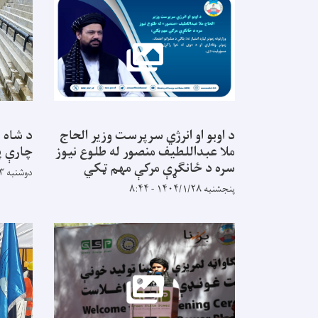
د اوبو او انرژي سرپرست وزیر الحاج
د شاه 
ملا عبداللطیف منصور له طلوع نیوز
چارې پ
سره د ځانګړې مرکې مهم ټکي
دوشنبه ۱۴۰۳/۷/۲۳ - ۱۳:۵۱
پنجشنبه ۱۴۰۴/۱/۲۸ - ۸:۴۴