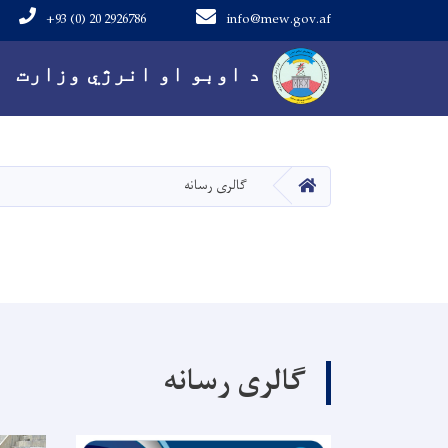
+93 (0) 20 2926786
info@mew.gov.af
Main navigation
د اوبو او انرژي وزارت
کور
گالری رسانه
گالری رسانه