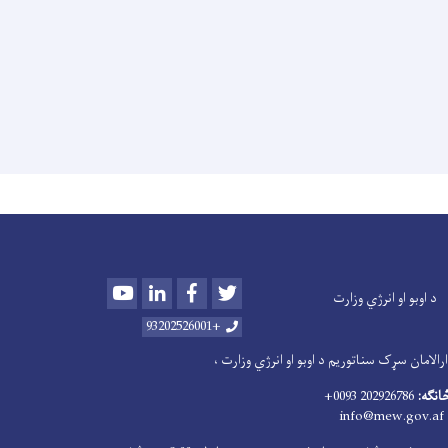
Youtube
LinkedIn
Facebook
Twitter
د اوبو او انرژي وزارت
+93202526001
الامان سړک سناتوریم د اوبو او انرژي وزارت ،
څانګه:
202926786 0093+
info@mew.gov.af