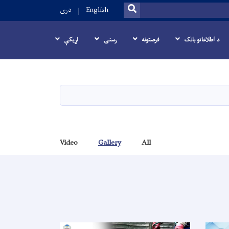
SEARCH
English
دری
د اطلاعاتو بانک
فرصتونه
رسنۍ
اړيکې
Video
Gallery
All