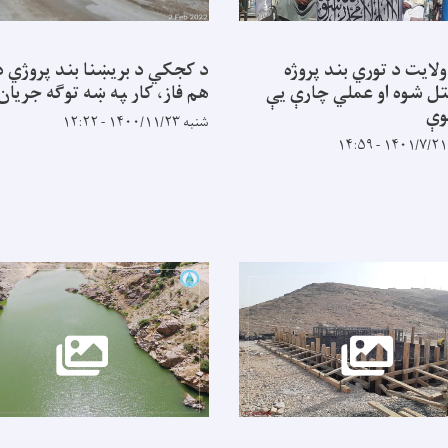
ولایت د توري بند پروژه
د کجکي د بریښنا بند پروژي د
تل شوه او عملي چارې یې
هم فاز، کار ‍په ښه توګه جریان
وې
شنبه ۱۴۰۰/۱۱/۲۳ - ۱۲:۲۲