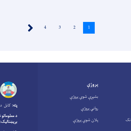
››
1
اوسنی
2
Page
3
Page
4
Page
پاڼه
پروژې
بشپړې شوي پروژې
پته:
کابل دار
روانې پروژې
د معلوماتو 
انک
پلان شوي پروژې
بریښنالیک: