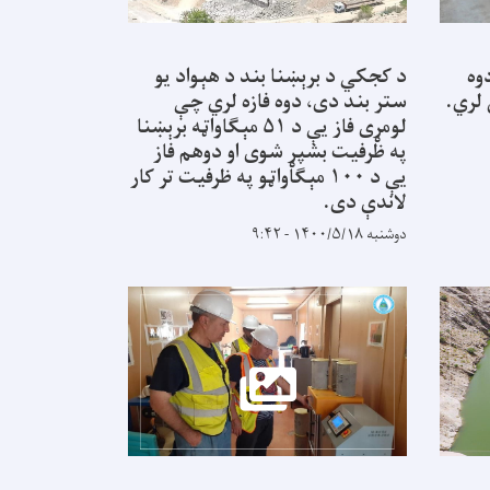
وه
د کجکي د برېښنا بند د هېواد یو
 لري.
ستر بند دی، دوه فازه لري چې
لومړی فاز یې د ۵۱ مېګاواټه برېښنا
په ظرفیت بشپړ شوی او دوهم فاز
یې د ۱۰۰ مېګاواټو په ظرفیت تر کار
لاندې دی.
دوشنبه ۱۴۰۰/۵/۱۸ - ۹:۴۲