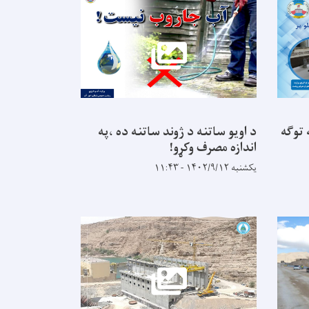
 توګه
د اویو ساتنه د ژوند ساتنه ده ،په
اندازه مصرف وکړو!
یکشنبه ۱۴۰۲/۹/۱۲ - ۱۱:۴۳