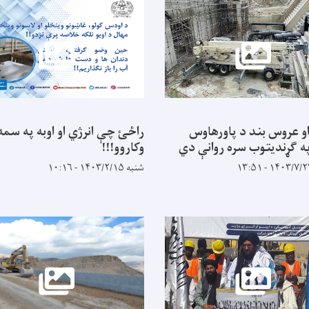
او عروس بند د پاورهاوس
راځئ چې انرژي او اوبه په سمه
ه ګړندیتوب سره روانې دي
وکاروو!!!
شنبه ۱۴۰۳/۲/۱۵ - ۱۰:۱۶