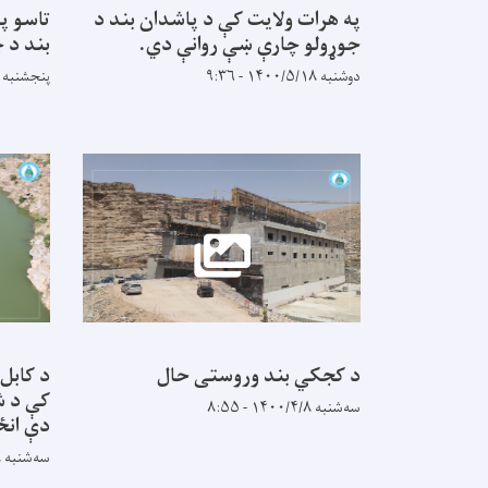
په هرات ولایت کې د پاشدان بند د
تاسو پ
جوړولو چارې ښې روانې دي.
بند د 
دوشنبه ۱۴۰۰/۵/۱۸ - ۹:۳۶
پنجشنبه ۱۴۰۰/۴/۲۴ - ۱۲:۱۵
د کجکي بند وروستی حال
د کابل
کې د ش
سه‌شنبه ۱۴۰۰/۴/۸ - ۸:۵۵
دې انځ
سه‌شنبه ۱۴۰۰/۴/۸ - ۸:۴۸
Pagination