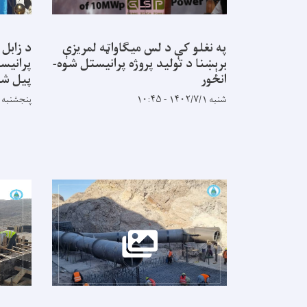
په نغلو کې د لس میګاواټه لمریزې
د زابل 
برېښنا د تولید پروژه پرانیستل شوه-
پرانیس
انځور
پیل ش
شنبه ۱۴۰۲/۷/۱ - ۱۰:۴۵
پنجشنبه ۱۴۰۱/۷/۲۱ - ۱۴:۵۹