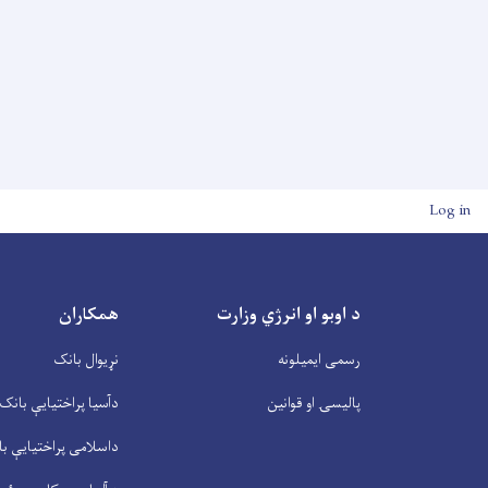
User account men
Log in
د اوبو او انرژي وزارت
همکاران
رسمی ایمیلونه
نړیوال بانک
پالیسۍ او قوانین
دآسیا پراختیايې بانک
داسلامی پراختیايې ب