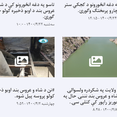
ه دغه انځورونو د کجکي ستر
تاسو په دغه انځورونو کې د شا
چارو پرمختګ وګورئ.
عروس بند د اوبو ذخیره کولو 
ګورئ.
سه‌شنبه ۱۴۰۰/۴/۲۲ - ۱۰:۰
 ولایت په شکردره ولسوالۍ
#نن د شاه و عروس بند اوبو ذ
اه و عروس بند نننۍ حال په
کولو پروسه پيل شوه.
وریز راپور کې کتلی سۍ.
چهارشنبه ۱۴۰۰/۴/۲ - ۹:۵۹