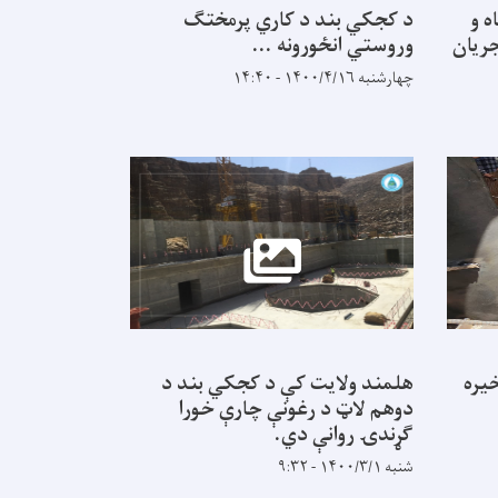
ه و
د کجکي بند د کاري پرمختګ
جریان
وروستي انځورونه ...
چهارشنبه ۱۴۰۰/۴/۱۶ - ۱۴:۴۰
خیره
هلمند ولایت کې د کجکي بند د
دوهم لاټ د رغونې چارې خورا
ګړندۍ روانې دي.
شنبه ۱۴۰۰/۳/۱ - ۹:۳۲