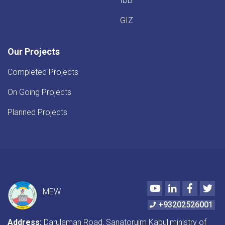
IDB
GIZ
Our Projects
Completed Projects
On Going Projects
Planned Projects
Youtube
LinkedIn
Faceboo
Twi
MEW
+93202526001
Address:
Darulaman Road, Sanatoruim Kabul,ministry of