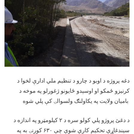
دغه پروژه د اوبو د چارو د تنظیم ملي ادارې لخوا د
کرنیزو ځمکو او اوسېدو ځایونو ژغورلو په موخه د
بامیان ولایت په يکاولنګ ولسوالۍ کې پلي شوه.
د دغئ پروژو پلي کولو سره د ۲ کیلومټرو په اندازه د
سیندغاړې تحکیم کاري شوې چې ۶۳۰ کورنۍ به په