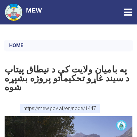
Tog
MEW
Skip
to
main
HOME
content
په بامیان ولایت کې د نیطاق پيتاپ
د سیند غاړو تحکیماتو پروژه بشپړه
شوه
https://mew.gov.af/en/node/1447