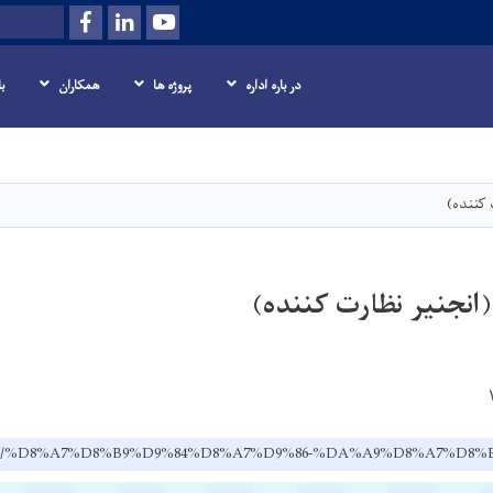
Facebook
LinkedIn
Youtube
Search
در باره اداره
پروژه ها
همکاران
ب
Skip
to
main
 کننده)
content
(انجنیر نظارت کننده)
v.af/dr/%D8%A7%D8%B9%D9%84%D8%A7%D9%86-%DA%A9%D8%A