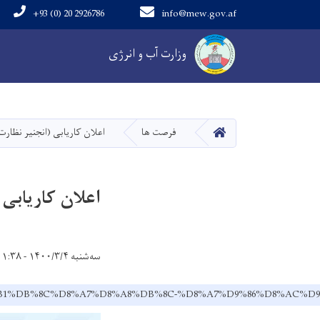
+93 (0) 20 2926786
info@mew.gov.af
Main navigation
وزارت آب و انرژی
خانه
فرصت ها
اعلان کاریابی (انجنیر نظارت
اعلان کاریابی 
سه‌شنبه ۱۴۰۰/۳/۴ - ۱۱:۳۸
7%D8%B1%DB%8C%D8%A7%D8%A8%DB%8C-%D8%A7%D9%86%D8%AC