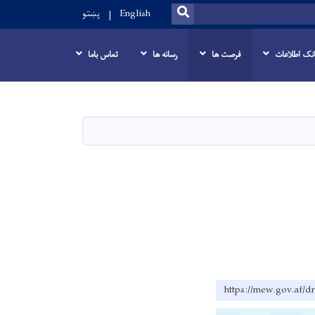
SEARCH
English
پښتو
انک اطلاعات
فرصت ها
رسانه ها
تماس باما
https://mew.go