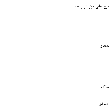
رح های موثر در رابطه
ندهای
مذکور
 مذکور