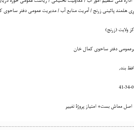
اداره ملی تنظیم امور آب / معاونیت تخنیکی / ریاست عمومی حوزه دریای
ړ
ی هلمند پائینی زرنج / آمریت منابع آب / مدیریت عمومی دفتر ساحوی 
ز ولایت (زرنج)
رعمومی دفتر ساحوی کمال خان
فظ بند,
41-3
صل معاش بست+ امتیاز پروژۀ تغییر
………………………………………………………………………………