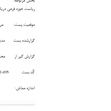
بخش مربوطه:
ریاست حوزه فرعی دریا
موقعیت پست:
مرک
گزارشده بست
مدی
گزارش گیر از
محا
کٌد بست
4-01-035
اندازه معاش:
ا
…………………………