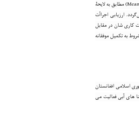
(Means
مطابق به لایحۀ
گردد. ارزیابی اجراآت
ت کاری شان در مقابل
روط به تکمیل موفقانه
۳۰/۱۱/۱۳۹ مقام عالی ریاست جمهوری اسلامی افغانستان
نا های آبی فعالیت می