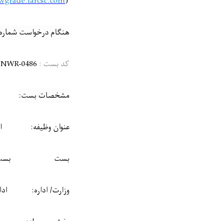
owgrade.iarcsc.com/
(
هنگام درخواست شماره ب
کد بست :
NWR-0486
مشخصات بست
:
عنوان وظیفه:
ا
بست
بس
وزارت/ اداره
:
ادا