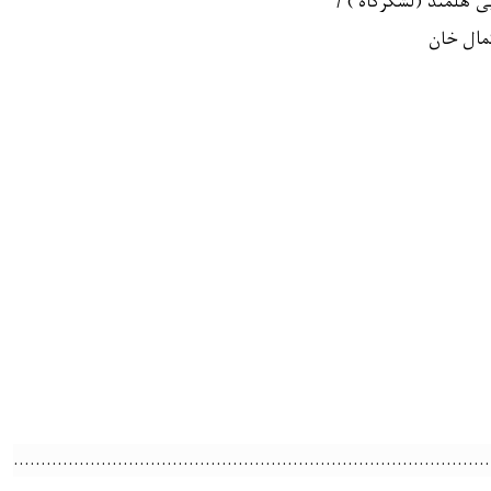
ی هلمند (لشکرگاه ) /
کمال خان
............................
…………………………………………………