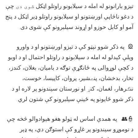
تیزو بارانونو له امله د سيلابونو راوتلو اټکل
شوی دی
چې
د دغو ناڅاپي اورښتونو او سیلابونو راوتلو ډېر اټکل د پنج
آمو او کابل
حوزو او اړوند سیلبرونو کې شوی دی.
🎡
په
ذکر
شوو
ن
ېټو کې د تیزو اورښتونو او د واورو
وېلې کېدلو له امله د سېلابونو د راوتلو احتمال او د اوبو
د کچې لوړوالی په ځانګړې توګه د بامیان، بغلان، کندز،
تخار، بدخشان، پن
ج
شیر، پروان، کاپیسا، خوست،
نن
ګ
رهار، لغمان، کن
ړ
او نورستان سیندونو پر لاره او د
ذکر شوو ځایونو په ځینې سیلبرونو کې شتون لري.
👮👥
په
همد
ې اساس له ټولو هغو هېوادوالو څخه چې
د نوموړو سیندونو پر غاړو کې استوګن دي، په ډېر