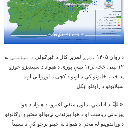
د روان
۱۴۰۵
هجري
لمریز کال د غبرګولي
د میاشتې
له
۱۲
نېټې څخه تر
۱۳
نېټې پورې د هېواد د سیندیزو حوزو
په ځين
و
ځایونو کې د اوبو د کچې د لوړوالي او د
سېلابونو د راوتلو اټکل.
📡🌐
د
اقل
یمي بدلون منفي اغیزو، د هېواد د هوا
پېژندنې ریاست او د
هوا پیژندنې نړیوالو معتبرو
ارګانونو
د وړاندوینو له مخې د هېواد په ځينو برخو کې د نسبتاً