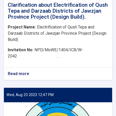
Clarification about Electrification of Qush
Tepa and Darzaab Districts of Jawzjan
Province Project (Design Build).
Project Name:
Electrification of Qush Tepa and
Darzaab Districts of Jawzjan Province Project (Design
Build)
Invitation No:
NPD/MoWE/1404/ICB/W-
2042 . . .
Read more
about
Clarification
about
Electrification
of
Wed, Aug 23 2023 12:47 PM
Qush
Tepa
and
Darzaab