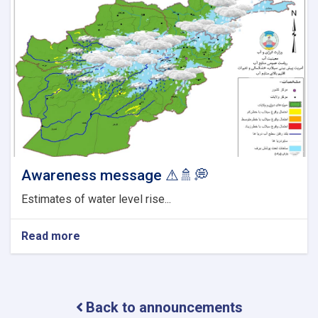
Awareness message ⚠🚿💭
Estimates of water level rise...
Read more
about
Awareness
message
⚠
🚿
Back to announcements
💭