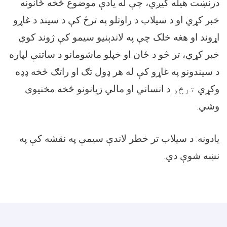
درنښت هیله کیږي، چې له یادې موضوع څخه ځانونه
خبر کړي او د سیلاب د راوتلو په ترڅ کې د سیند د غاړو
اړوند او هغه خلک چې په لاندېنیو سیمو کې ژوند کوي
خبر کړي، تر څو د ځان او خپلو ماشومانو د ساتنې لپاره
د سیندونو په غاړو کې له هر ډول تګ او راتګ څخه ډډه
وکړي
ترڅو
د انساني او مالي زیانونو څخه مخنیوی
وشي.
يادونه: د سيلاب تر خطر لاندې سيمې په نقشه کې په
نښه شوې دي
.