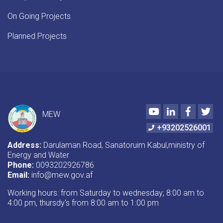
On Going Projects
Planned Projects
Youtube
LinkedIn
Faceboo
Twi
MEW
+93202526001
Address:
Darulaman Road, Sanatoruim Kabul,ministry of
Energy and Water
Phone:
0093202926786
Email:
info@mew.gov.af
Working hours: from Saturday to wednesday; 8:00 am to
4:00 pm, thursdy's from 8:00 am to 1:00 pm