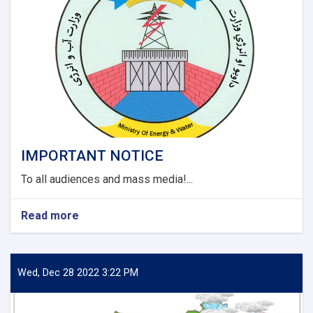
Districts
of
Jawzjan
Province
Project
(Design
Build).
IMPORTANT NOTICE
To all audiences and mass media!...
Read more
about
IMPORTANT
NOTICE
Wed, Dec 28 2022 3:22 PM