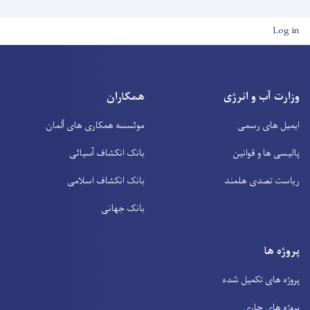
User account men
Log in
وزارت آب و انرژی
همکاران
ایمیل های رسمی
موئسسه همکاری های آلمان
پالیسی ها و قوانین
بانک انکشاف آسیائی
ریاست تصدی هلمند
بانک انکشاف اسلامی
بانک جهانی
پروژه ها
پروژه های تکمیل شده
پروژه های جاری