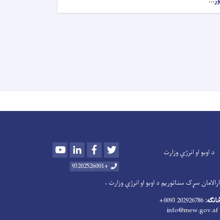
ور...
Youtube
LinkedIn
Facebook
Twitter
د اوبو او انرژي وزارت
+93202526001
الامان سړک سناتوریم د اوبو او انرژي وزارت ،
څانګه:
202926786 0093+
info@mew.gov.af