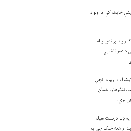
نې ځایونو کې د اوبو د
نونو د وړاندوینو له
چې د دغو ناڅاپي
ی.
بونو او د اوبو د کچې
ت، ننگرهار، لغمان،
ون لري.
 په ډېر درنښت هیله
وند او هغه خلک چې په