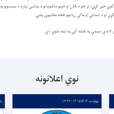
کوي خبر کړي؛ تر څو د ځان او خپلو ماشومانو د ساتنې لپاره د سیندونو په
ړي او د انساني او مالي زیانونو څخه مخنیوی وشي.
طر لاندې سيمې په نقشه کې په نښه شوې دي
نوي اعلانونه
چهارشنبه ۱۴۰۵/۵/۱۴ - ۱۳:۲۹
یکشنبه