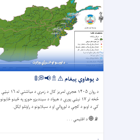
د پوهاوي پیغام ⚠️🚿📢💭🚦
د روان
۱۴۰۵
هجري لمریز کال د زمري د میاشتې له
۱۶
نېټې
څخه تر
۱۷
نېټې پورې د هېواد د سیندیزو حوزو په ځينو ځایونو
کې د اوبو د کچې د لوړوالي او د سېلابونو د راوتلو اټکل.
📡🌐
د اقلیمي . . .