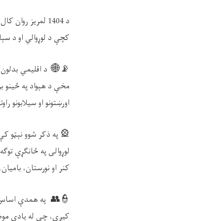
د
1404
لمریز روان کال د چنګاښ
کچې د لوړوالي او د سېلاب
📡🌐
د
اقل
یمي بدلون من
مخې د هېواد په ځينو برخ
اورښتونو او سیلابونو ر
🎡
په
ذکر
شوو
ن
ېټو کې 
لوړوالی په ځانګړې توګه
کنر او نورستان، بامیان،
👮👥
په
همد
ې اساس ل
کیږي، چې له یادې موضو