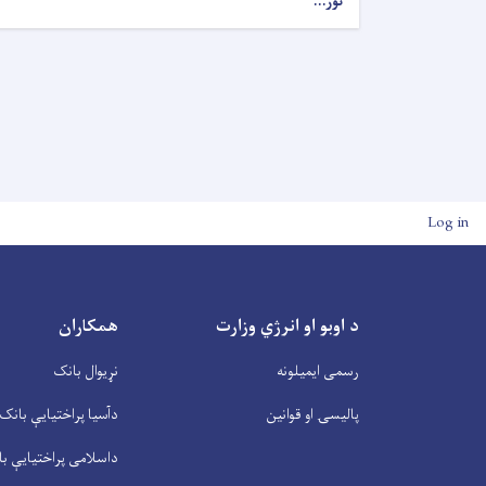
نور...
User account men
Log in
د اوبو او انرژي وزارت
همکاران
رسمی ایمیلونه
نړیوال بانک
پالیسۍ او قوانین
دآسیا پراختیايې بانک
داسلامی پراختیايې ب