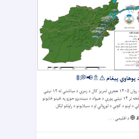
د پوهاوي پیغام ⚠️🚿📢💭
نېټې
۱۲
هجري لمریز کال د زمري د میاشتې له
۱۴۰۵
د روا
نېټې پورې د هېواد د سیندیزو حوزو په ځينو ځایونو
۱۴
څخه ت
کې د اوبو د کچې د لوړوالي او د سېلابونو د راوتلو اټکل
د اقلیمي . . .
📡