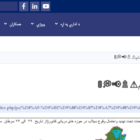
Facebook
LinkedIn
Youtube
Search
د ادارې په اړه
پروژې
همکاران
اصلي
منځپانګه
دانګل
غام⚠🚿📢💭🚦
ام⚠🚿📢💭🚦
.af/index.php/ps/%D8%AF-%D9%BE%D9%88%D9%87%D8%A7%D9%8