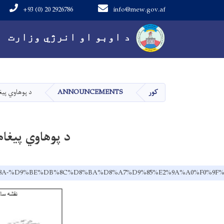
+93 (0) 20 2926786
info@mew.gov.af
Main navigation
د اوبو او انرژي وزارت
کور
ANNOUNCEMENTS
د پوهاوي پی
د پوهاوي پیغ
8%D9%8A-%D9%BE%DB%8C%D8%BA%D8%A7%D9%85%E2%9A%A0%F0%9F