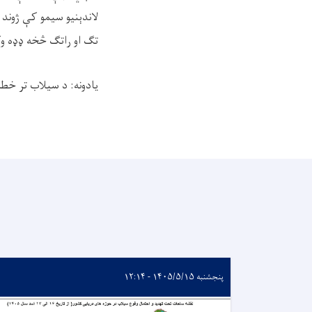
لاندېنیو سیمو کې ژوند 
تګ او راتګ څخه ډډه وک
يادونه: د سيلاب تر خ
پنجشنبه ۱۴۰۵/۵/۱۵ - ۱۲:۱۴