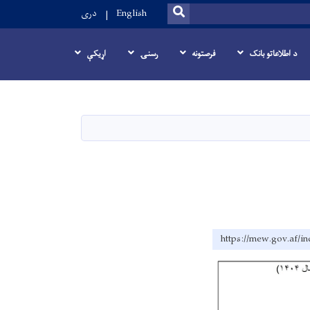
SEARCH
English
دری
د اطلاعاتو بانک
فرصتونه
رسنۍ
اړيکې
https://mew.gov