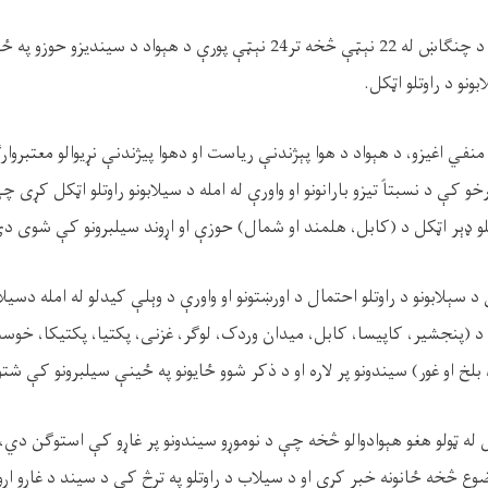
 له 22 نېټې څخه تر
24
نېټې پورې د هېواد د سیندیزو حوزو په ځي
ونو د راوتلو اټکل.
في اغیزو، د هېواد د هوا پېژندنې ریاست او دهوا پیژندنې نړیوالو معتبروارګا
و کې د نسبتاً تیزو بارانونو او واورې له امله د سيلابونو راوتلو اټکل کړی 
اوتلو ډېر اټکل د (کابل، هلمند او شمال) حوزې او اړوند سیلبرونو کې شوی د
د سېلابونو د راوتلو احتمال د اورښتونو او واورې د وېلې کیدلو له امله دسیلا
 د (پنجشیر، کاپیسا، کابل، میدان وردک، لوگر، غزنی، پکتیا، پکتیکا، خوس
 بلخ او غور) سیندونو پر لاره او د ذکر شوو ځایونو په ځینې سیلبرونو کې شت
ه ټولو هغو هېوادوالو څخه چې د نوموړو سیندونو پر غاړو کې استوګن دي،
ع څخه ځانونه خبر کړي او د سیلاب د راوتلو په ترڅ کې د سیند د غاړو اړ