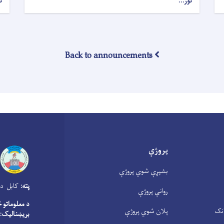
نور...
ن
Back to announcements
پروژې
بشپړې شوي پروژې
پته:
کابل دار
روانې پروژې
د معلوماتو 
انک
پلان شوي پروژې
بریښنالیک: