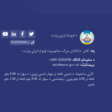
Youtube
LinkedIn
Facebook
Twitter
د اوبو او انرژي وزارت
+93202526001
پته:
کابل دارالامان سړک سناتوریم د اوبو او انرژي وزارت ،
د معلوماتو څانګه:
202926786 0093+
بریښنالیک:
info@mew.gov.af
کاري ساعتونه: د شنبې څخه تر چهار شنبې پورې؛ د سهار له 8:00 بجو
څخه تر 4:00 بجو پورې ، پنجشنبې د سهار له 8:00 بجو څخه تر 1:00 بجو
پورې