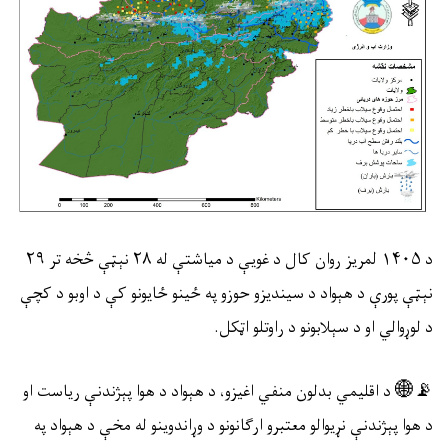
د
۱۴۰۵
لمریز روان کال د غویې د میاشتې له
۲۸
نېټې څخه تر
۲۹
نېټې پورې د هېواد د سیندیزو حوزو په ځينو ځایونو کې د اوبو د کچې
د لوړوالي او د سېلابونو د راوتلو اټکل.
📡🌐
د اقلیمي بدلون منفي اغیزو، د هېواد د هوا پېژندنې ریاست او
د هوا پېژندنې نړیوالو معتبرو ارګانونو د وړاندوینو له مخې د هېواد په