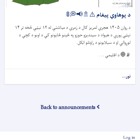
د پوهاوي پیغام ⚠️🚿📢💭🚦
د روان
۱۴۰۵
هجري لمریز کال د زمري د میاشتې له
۱۲
نېټې څخه تر
۱۴
نېټې پورې د هېواد د سیندیزو حوزو په ځينو ځایونو کې د اوبو د کچې د
لوړوالي او د سېلابونو د راوتلو اټکل.
📡🌐
د اقلیمي . . .
نور...
Back to announcements
User account men
Log in