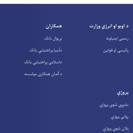
د اوبو او انرژي وزارت
همکاران
رسمی ایمیلونه
نړیوال بانک
پالیسۍ او قوانین
دآسیا پراختیايې بانک
داسلامی پراختیايې بانک
د آلمان همکاری موئسسه
پروژې
بشپړې شوي پروژې
روانې پروژې
پلان شوي پروژې