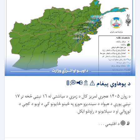
د پوهاوي پیغام ⚠️🚿📢💭🚦
د روان
۱۴۰۵
هجري لمریز کال د زمري د میاشتې له
۱۶
نېټې څخه تر
۱۷
نېټې پورې د هېواد د سیندیزو حوزو په ځينو ځایونو کې د اوبو د کچې د
لوړوالي او د سېلابونو د راوتلو اټکل.
📡🌐
د اقلیمي . . .