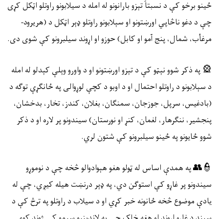
ځينو برخو کې د نسبتاً تېزو بارانونو له امله د سيلابونو راوتلو اټکل کړی
چې د دغو ناڅاپي اورښتونو او سېلابونو راوتلو ډېر اټکل د (هریرود-
مرغأب، شمال، پنج آمو او کابل) حوزو او اړوند سیلبرونو کې شوی دی.
🎡
په ذکر شوو نېټو کې د تېزو اورښتونو او د واورو وېلې کېدلو له امله
د سېلابونو د راوتلو احتمال او د اوبو د کچې لوړوالی په ځانګړې توګه د
(بادغیس، سرپل، جوزجان، سمنګان، بغلان، کندز، تخار، بدخشان،
پنجشیر، ننګرهار، لغمان، کنړ او نورستان) سیندونو پر لاره او د ذکر
شوو ځایونو په ځینو سیلبرونو کې شتون لري.
👮👥
په همدې اساس له ټولو هغو هېوادوالو څخه چې د نوموړو
سیندونو پر غاړو کې استوګن دي، په ډېر درنښت هیله کیږي، چې له
یادې موضوع څخه ځانونه خبر کړي او د سیلاب د راوتلو په ترڅ کې د
سیند د غاړو اړوند او هغه خلک چې په لاندېنیو سیمو کې ژوند کوي