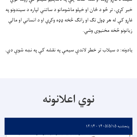
خبر کړي، تر څو د ځان او خپلو ماشومانو د ساتنې لپاره د سیندونو په
غاړو کې له هر ډول تګ او راتګ څخه ډډه وکړي او د انساني او مالي
زیانونو څخه مخنیوی وشي.
يادونه: د سيلاب تر خطر لاندې سيمې په نقشه کې په نښه شوې دي.
نوي اعلانونه
پنجشنبه ۱۴۰۵/۵/۱۵ - ۱۲:۱۴