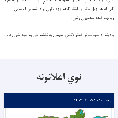
کړي؛ تر څو د ځان او خپلو ماشومانو د ساتنې لپاره د سیندونو په غاړو
کې له هر ډول تګ او راتګ څخه ډډه وکړي او د انساني او مالي
زیانونو څخه مخنیوی وشي
.
يادونه: د سيلاب تر خطر لاندې سيمې په نقشه کې په نښه شوې دي
.
نوي اعلانونه
پنجشنبه ۱۴۰۵/۵/۱۵ - ۱۲:۱۴