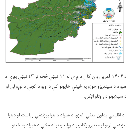
د
۱۴۰۴
لمریز روان کال د وږی له
۱۱
نېټې څخه تر 1
۳
نېټې پورې د
هېواد د سیندیزو حوزو په ځينې ځایونو کې د اوبو د کچې د لوړوالي او
د سېلابونو د راوتلو اټکل
.
د اقلیمي بدلون منفي اغیزو، د هېواد د هوا پېژندنې ریاست او دهوا
پیژندنې نړیوالو معتبروارګانونو د وړاندوینو له مخې د هېواد په ځينو