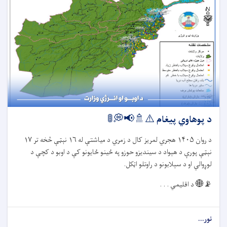
د پوهاوي پیغام ⚠️🚿📢💭🚦
د روان
۱۴۰۵
هجري لمریز کال د زمري د میاشتې له
۱۶
نېټې څخه تر
۱۷
نېټې پورې د هېواد د سیندیزو حوزو په ځينو ځایونو کې د اوبو د کچې د
لوړوالي او د سېلابونو د راوتلو اټکل.
📡🌐
د اقلیمي . . .
نور...