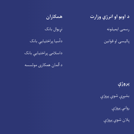
د اوبو او انرژي وزارت
همکاران
رسمی ایمیلونه
نړیوال بانک
پالیسۍ او قوانین
دآسیا پراختیايې بانک
داسلامی پراختیايې بانک
د آلمان همکاری موئسسه
پروژې
بشپړې شوي پروژې
روانې پروژې
پلان شوي پروژې