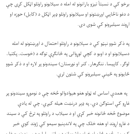
برخو کې د نسبتاً تیزو بارانونو له امله د سيلابونو راوتلو اټکل کړی چې
د دغو ناڅاپي اورښتونو او سیلابونو راوتلو ډېر اټکل د (کابل) حوزه او
اړوند سیلبرونو کې شوی دی
.
په ذکر شوو نېټو کې د سېلابونو د راوتلو احتمال د اورښتونو له امله
دسیلابونو او د اوبو د کچې لوړوالی په ځانګړې توګه د (خوست، پکتیا،
لوگر، کاپیسا، ننگرهار، کنر او نورستان) سیندونو پر لاره او د ذکر شوو
ځایونو په ځینې سیلبرونو کې شتون لري
.
په همدې اساس له ټولو هغو هېوادوالو څخه چې د نوموړو سیندونو پر
غاړو کې استوګن دي، په ډېر درنښت هیله کیږي، چې له یادې
موضوع څخه ځانونه خبر کړي او د سیلاب د راوتلو په ترڅ کې د سیند
د غاړو اړوند او هغه خلک چې په لاندېنیو سیمو کې ژوند کوي خبر