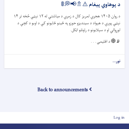
د پوهاوي پیغام ⚠️🚿📢💭🚦
د روان
۱۴۰۵
هجري لمریز کال د زمري د میاشتې له
۱۲
نېټې څخه تر
۱۴
نېټې پورې د هېواد د سیندیزو حوزو په ځينو ځایونو کې د اوبو د کچې د
لوړوالي او د سېلابونو د راوتلو اټکل.
📡🌐
د اقلیمي . . .
نور...
Back to announcements
User account men
Log in