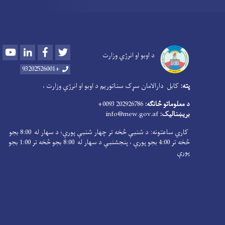
Youtube
LinkedIn
Facebook
Twitter
د اوبو او انرژي وزارت
+93202526001
پته:
کابل دارالامان سړک سناتوریم د اوبو او انرژي وزارت ،
د معلوماتو څانګه:
202926786 0093+
بریښنالیک:
info@mew.gov.af
کاري ساعتونه: د شنبې څخه تر چهار شنبې پورې؛ د سهار له 8:00 بجو
څخه تر 4:00 بجو پورې ، پنجشنبې د سهار له 8:00 بجو څخه تر 1:00 بجو
پورې