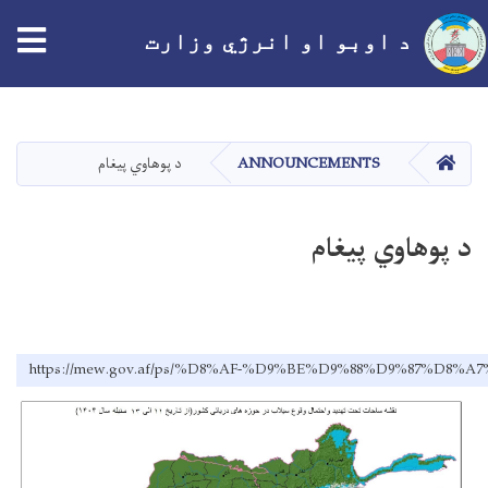
د اوبو او انرژي وزارت
اصلي
منځپانګه
دانګل
کور
ANNOUNCEMENTS
د پوهاوي پیغام
د پوهاوي پیغام
https://mew.gov.af/ps/%D8%AF-%D9%BE%D9%88%D9%87%D