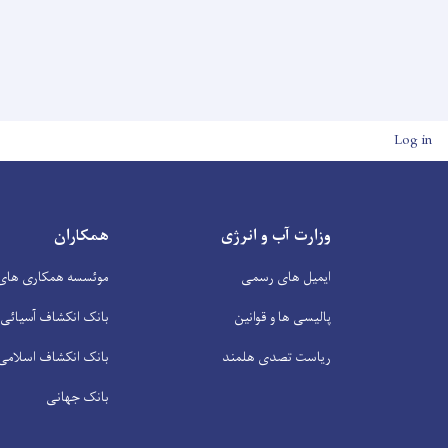
User account men
Log in
وزارت آب و انرژی
همکاران
ایمیل های رسمی
موئسسه همکاری های 
پالیسی ها و قوانین
بانک انکشاف آسیائی
ریاست تصدی هلمند
بانک انکشاف اسلامی
بانک جهانی