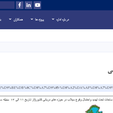
Facebook
LinkedIn
Youtube
Search
در باره اداره
پروژه ها
همکاران
ب
Skip
to
main
content
ی
.af/dr/%D9%BE%DB%8C%D8%A7%D9%85-%D8%A2%DA%AF%D8%A7%D