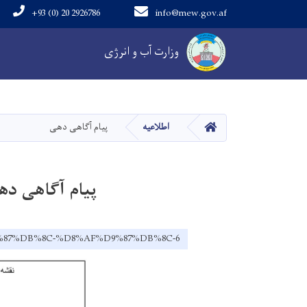
+93 (0) 20 2926786
info@mew.gov.af
Main navigation
وزارت آب و انرژی
خانه
اطلاعیه
پیام آگاهی دهی
پیام آگاهی ده
9%87%DB%8C-%D8%AF%D9%87%DB%8C-6