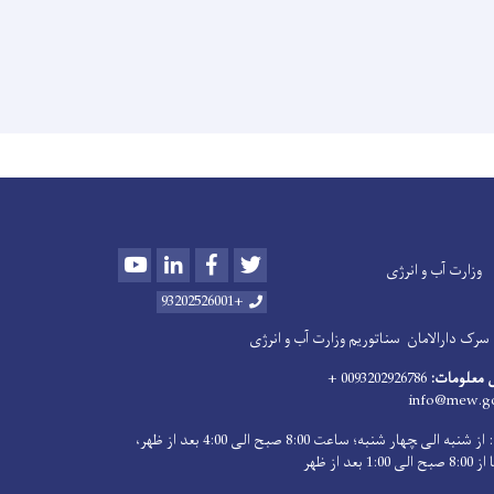
Youtube
LinkedIn
Facebook
Twitter
وزارت آب و انرژی
+93202526001
سرک دارالامان
سناتوریم وزارت آب و انرژی
 معلومات:
0093202926786 +
info@mew.go
اوقات کاری: از شنبه الی ‍چهار شنبه؛ ساعت 8:00 صبح الی 4:00 بعد از ظهر،
بعد از ظهر