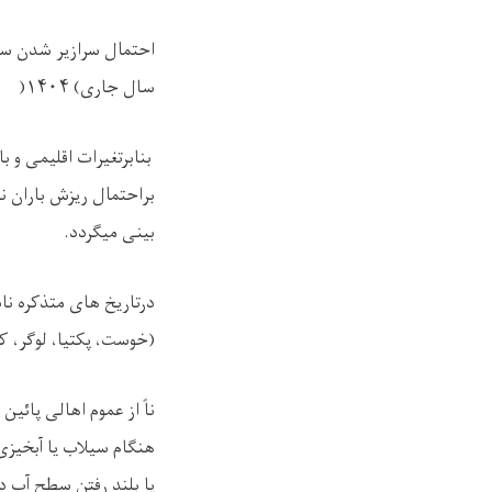
احتمال سرازیر شدن سیل
سال جاری
(
۱۴۰۴
)
بنابرتغیرات اقلیمی و
براحتمال ریزش باران 
بینی میگردد
.
درتاریخ های متذکره نا
(خوست، پکتیا، لوگر، ک
ناً از عموم اهالی پائی
هنگام سیلاب یا آبخیزی
یا بلند رفتن سطح آب د