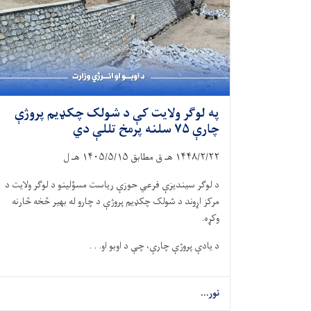
په لوګر ولایت کې د شولک چکډیم پروژې
چارې ۷۵ سلنه پرمخ تللې دي
۱۴۴۸/۲/۲۲
هـ ق مطابق
۱۴۰۵/۵/۱۵
هـ ل
د لوګر سیندیزې فرعي حوزې ریاست مسؤلینو د لوګر ولایت د
مرکز اړوند د شولک چکډیم پروژې د چارو له بهیر څخه څارنه
وکړه.
د یادې پروژې چارې، چې د اوبو او. . .
نور...