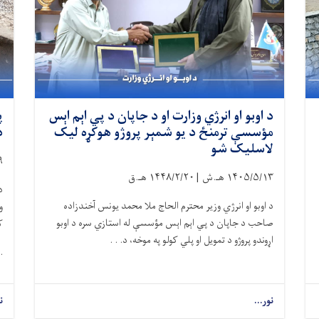
د اوبو او انرژي وزارت او د جاپان د پي اېم اېس
پ
مؤسسې ترمنځ د یو شمېر پروژو هوکړه لیک
د
لاسلیک شو
۹
۱۴۰۵/۵/۱۳
هـ.ش |
۱۴۴۸/۲/۲۰
هـ.ق
د
د اوبو او انرژي وزیر محترم الحاج ملا محمد یونس آخندزاده
و
صاحب د جاپان د پي اېم اېس مؤسسې له استازي سره د اوبو
ک
اړوندو پروژو د تمویل او پلي کولو په موخه، د. . .
 .
نور...
ن