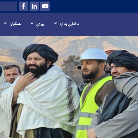
Facebook
LinkedIn
Youtube
Search
د ادارې په اړه
پروژې
همکاران
اصلي
منځپانګه
دانګل