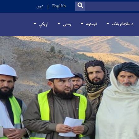
SEARCH
English
دری
د اطلاعاتو بانک
فرصتونه
رسنۍ
اړيکې