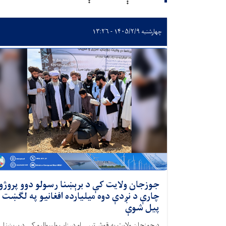
چهارشنبه ۱۴۰۵/۲/۹ - ۱۳:۲۶
جوزجان ولایت کې د برېښنا رسولو دوو پروژو
چارې د نږدې دوه میلیارده افغانیو په لګښت
پیل شوې
د جوزجان ولایت په قوش‌تیپې او درزاب ولسوالیو کې د برېښنا