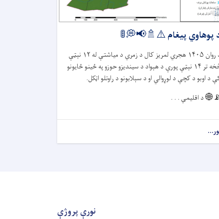
د پوهاوي پیغام ⚠️🚿📢💭
نېټې
۱۲
هجري لمریز کال د زمري د میاشتې له
۱۴۰۵
د روا
نېټې پورې د هېواد د سیندیزو حوزو په ځينو ځایونو
۱۴
څخه ت
کې د اوبو د کچې د لوړوالي او د سېلابونو د راوتلو اټکل
د اقلیمي . . .
📡
نور..
نورې پروژې