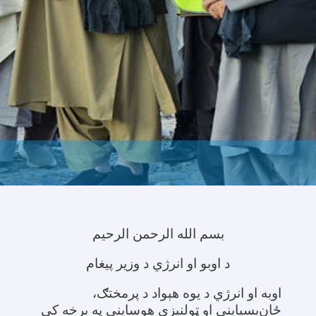
بسم الله الرحمن الرحیم
د اوبو او انرژي د وزیر پیغام
اوبه او انرژي د یوه هېواد د پرمختګ،
ځان‌بسیاینې او ټولنیزې هوساینې په برخه کې