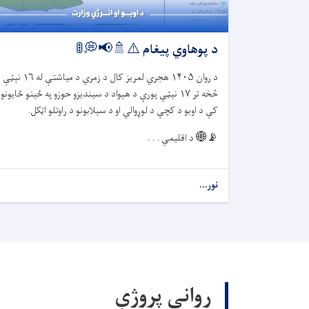
د پوهاوي پیغام ⚠️🚿📢💭🚦
د روان
۱۴۰۵
هجري لمریز کال د زمري د میاشتې له
۱۶
نېټې
څخه تر
۱۷
نېټې پورې د هېواد د سیندیزو حوزو په ځينو ځایونو
کې د اوبو د کچې د لوړوالي او د سېلابونو د راوتلو اټکل.
📡🌐
د اقلیمي . . .
نور...
روانې پروژې