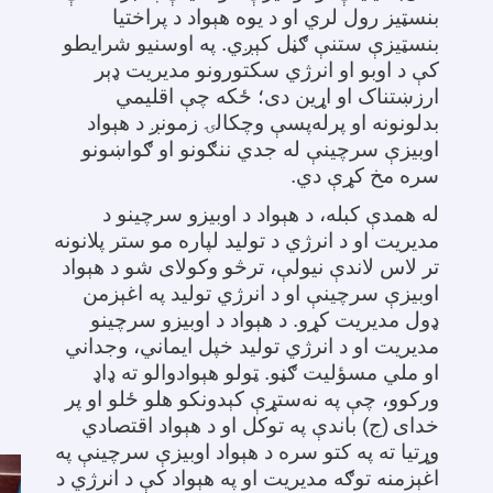
بنسټیز رول لري او د یوه هېواد د پراختیا
بنسټیزې ستنې ګڼل کېږي. په اوسنیو شرایطو
کې د اوبو او انرژي سکتورونو مدیریت ډېر
ارزښتناک او اړین دی؛ ځکه چې اقلیمي
بدلونونه او پرله‌پسې وچکالۍ زمونږ د هېواد
اوبیزې سرچینې له جدي ننګونو او ګواښونو
سره مخ کړې دي
.
له همدې کبله، د هېواد د اوبیزو سرچینو د
مدیریت او د انرژي د تولید لپاره مو ستر پلانونه
تر لاس لاندې نیولې، ترڅو وکولای شو د هېواد
اوبیزې سرچینې او د انرژي تولید په اغېزمن
ډول مدیریت کړو. د هېواد د اوبیزو سرچینو
مدیریت او د انرژي تولید خپل ایماني، وجداني
او ملي مسؤلیت ګڼو. ټولو هېوادوالو ته ډاډ
ورکوو، چې په نه‌ستړې کېدونکو هلو ځلو او پر
خدای
(ج) باندې په توکل او د هېواد اقتصادي
وړتیا ته په کتو سره د هېواد اوبیزې سرچینې په
اغېزمنه توګه مدیریت او په هېواد کې د انرژي د