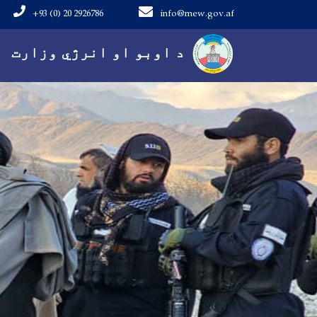
+93 (0) 20 2926786
info@mew.gov.af
Main navigation
د اوبو او انرژي وزارت