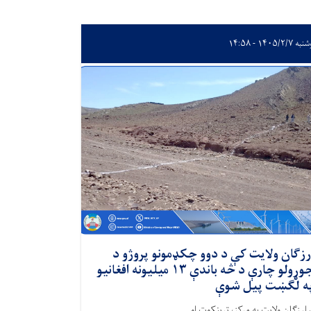
 ۱۴۰۵/۲/۷ - ۱۴:۵۸
رزګان ولایت کې د دوو چکډمونو پروژو د
جوړولو چارې د څه باندې ۱۳‌ میلیونه افغانیو
ه لګښت پیل شوې
 ارزګان ولایت په مرکز، ترینکوټ او...