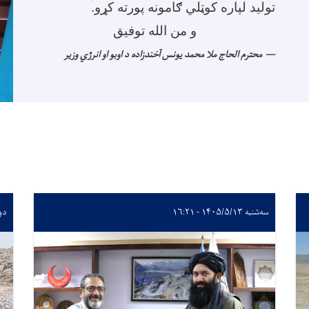
تولید لپاره کوټلي ګامونه پورته کړو
.
و من الله توفیق
محترم الحاج ملا محمد یونس آخندزاده د اوبو او انرژي وزیر
سه‌شنبه ۱۴۰۵/۵/۱۳ - ۱۶:۲۱
دوشنبه 