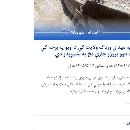
ه میدان وردګ ولایت کې د اوبو په برخه کې
 دوو پروژو چارې مخ په بشپړېدو دي
۱۴۴۸/۲/۱
هـ ق مطابق
۱۴۰۵/۵/۱۲
هـ ل
 میدان ښار سیندیزې فرعي حوزې ریاست مسؤلینو د یاد
لایت په سید آباد ولسوالي کې د بدګک کلي چکډیم او د برکي
انال پروژو د چارو له بهیر څخه څارنه وکړه.
. .
ور...