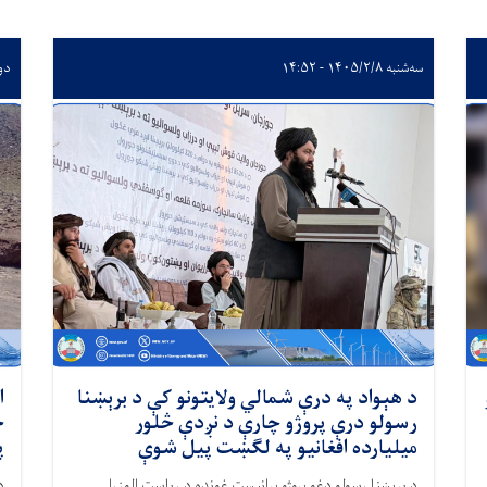
سه‌شنبه ۱۴۰۵/۲/۸ - ۱۴:۵۲
دوشنبه
د هېواد په درې شمالي ولایتونو کې د برېښنا
ا
رسولو درې پروژو چارې د نږدې څلور
میلیارده افغانیو په لګښت پیل شوې
پ
د برېښنا رسولو دغو پروژو پرانیست غونډه د ریاست الوزرا
د