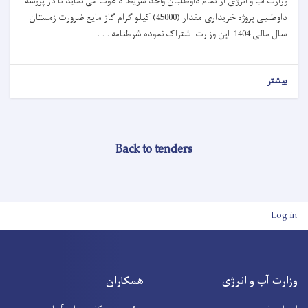
وزارت آب و انرژی از تمام داوطلبان واجد شریط د عوت می نماید تا در پروسه
داوطلبی پروژه خریداری مقدار (45000) کیلو گرام گاز مایع ضرورت زمستان
سال مالی 1404 این وزارت اشتراک نموده شرطنامه . . .
بیشتر
Back to tenders
User account men
Log in
وزارت آب و انرژی
همکاران