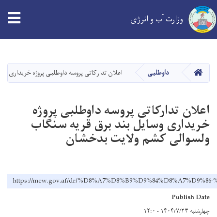
tion
وزارت آب و انرژی
Skip
to
main
خانه
داوطلبی
اعلان تدارکاتی پروسه داوطلبی پروژه خریداری وس
content
اعلان تدارکاتی پروسه داوطلبی پروژه
خریداری وسایل بند برق قریه سنگاب
ولسوالی کشم ولایت بدخشان
https://mew.gov.af/dr/%D8%A7%D8%B9%D9%84%D8%A7
Publish Date
چهارشنبه ۱۴۰۴/۷/۲۳ - ۱۲:۰