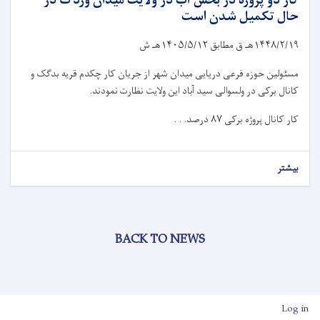
کار دو پروژه در بخش آب در ولایت میدان وردگ در
حال تکمیل شدن است
۱۴۴۸/۲/۱۹
هـ ق مطابق
۱۴۰۵/۵/۱۲
هـ ش
مسئولین حوزه فرعی دریایی میدان شهر از جریان کار چکدم قریه بدگک و
کانال برکی در ولسوالی سید آباد این ولایت نظارت نمودند.
کار کانال پروژه برکی
۸۷
درصد. . .
بیشتر
BACK TO NEWS
User account men
Log in