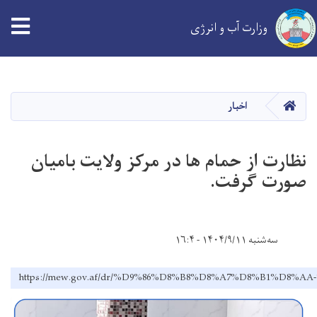
tion
وزارت آب و انرژی
Skip
to
main
خانه
اخبار
content
نظارت از حمام ها در مرکز ولایت بامیان
صورت گرفت.
سه‌شنبه ۱۴۰۴/۹/۱۱ - ۱۶:۴
https://mew.gov.af/dr/%D9%86%D8%B8%D8%A7%D8%B1%