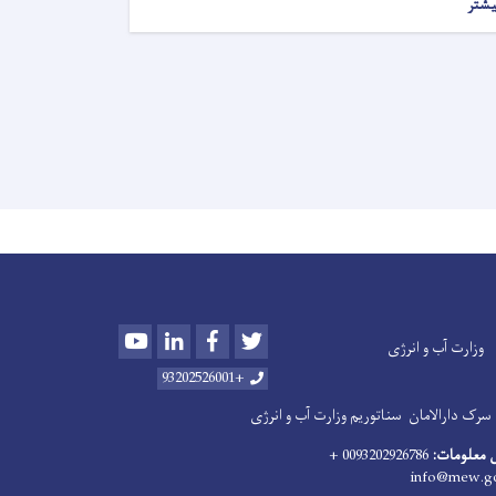
یشتر
Youtube
LinkedIn
Facebook
Twitter
وزارت آب و انرژی
+93202526001
سرک دارالامان
سناتوریم وزارت آب و انرژی
 معلومات:
0093202926786 +
info@mew.go