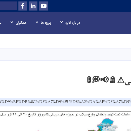
Facebook
LinkedIn
Youtube
Search
در باره اداره
پروژه ها
همکاران
ب
Skip
to
main
content
هی⚠🚿📢💭🚦
v.af/dr/%D9%BE%DB%8C%D8%A7%D9%85-%D8%A2%DA%AF%D8%A7%