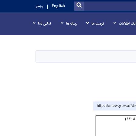
SEARCH
English
پښتو
انک اطلاعات
فرصت ها
رسانه ها
تماس باما
https://mew.go