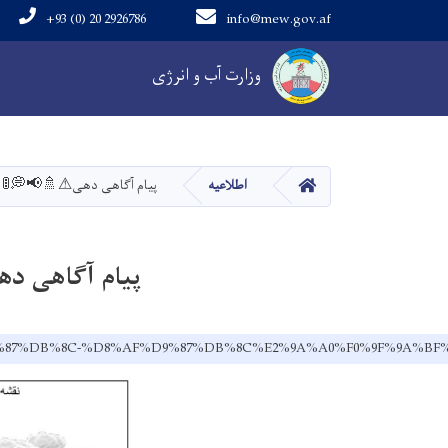
+93 (0) 20 2926786
info@mew.gov.af
Main navigation
وزارت آب و انرژی
خانه
اطلاعیه
پیام آگاهی دهی⚠🚿📢💭🚦
پیام آگاهی د
D9%87%DB%8C-%D8%AF%D9%87%DB%8C%E2%9A%A0%F0%9F%9A%BF%