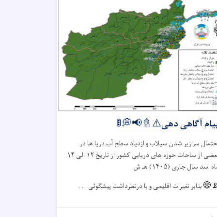
پیام آگاهی دهی⚠️🚿📢💭
احتمال سرازیر شدن سیلاب و ازدیاد سطح آب دریا ها د
۱۴
الی
۱۲
بعضی از ساحات حوزه های دریایی کشور از تاری
هـ ش
۱۴۰۵)
ماه اسد سال جاری 
بنابر تغیرات اقلیمی و با درنظرداشت پیشگوئی . . .
📡