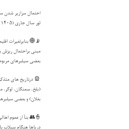
احتمال سرازیر شدن سیل
ثور سال جاری (
۱۴۰۵)
📡🌐
بنابرتغیرات اقل
مبنی براحتمال ریزش با
بعضی سیلبرهای مربوطه
🎡
درتاریخ های متذکر
(بلخ، سمنگان، لوگر، می
بغلان) و بعضی سیلبره
👮👥
بناً از عموم اها
دریاها هنگام سیلاب یا