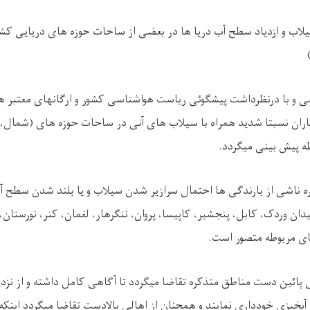
اب و ازدیاد سطح آب دریا ها در بعضی از ساحات حوزه های دریایی کشو
یمی و با درنظرداشت پیشگوئی ریاست هواشناسی کشور و ارگانهای معتبر
ران نسبتا شدید همراه با سیلاب های آنی در ساحات حوزه های (شمال، کا
 پیش بینی میگردد.
ه ناشی از بارندگی ها احتمال سرازیر شدن سیلاب و یا بلند شدن سطح آ
دان وردک، کابل، پنجشیر، کاپیسا، پروان، ننگرهار، لغمان، کنر، نورستان
ای مربوطه متصور است.
لی پائین دست مناطق متذکره تقاضا میگردد تا آگاهی کامل داشته و از نز
 آبخیزی خودداری نمایند و همچنان از اهالی بالادست تقاضا میگردد این