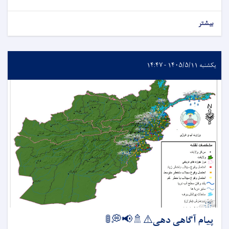
بیشتر
یکشنبه ۱۴۰۵/۵/۱۱ - ۱۴:۴۷
پیام آگاهی دهی⚠️🚿📢💭🚦