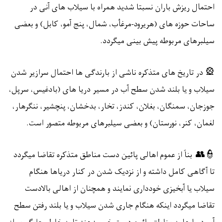
احتمال ریزش باران نسبتا شدید همراه با سیلاب های آنی در
ساحات حوزه های (هریرود-مرغأب، شمال، پنج آمو، کابل) و بعضی
سیلبرهای مربوطه پیش بینی میگردد.
🎡
در تاریخ های متذکره ناشی از بارندگی ها احتمال سرازیر شدن
سیلاب و یا بلند شدن سطح آب در مسیر دریا های (بادغیس، سرپل،
جوزجان، سمنگان، بغلان، کندز، تخار، بدخشان، پنچشیر، ننگرهار،
لغمان، کنر، نورستان) و بعضی سیلبرهای مربوطه متصور است.
👮👥
بناً از عموم اهالی پائین دست مناطق متذکره تقاضا میگردد
تا آگاهی کامل داشته و از نزدیک شدن در کنار دریاها هنگام
سیلاب یا آبخیزی خودداری نمایند و همچنان از اهالی بالادست
تقاضا میگردد اینکه هنگام جاری شدن سیلاب و یا بلند رفتن سطح