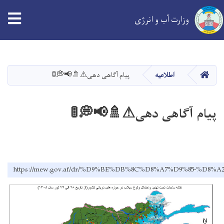
tion
وزارت آب و انرژی
Skip
to
main
خانه
اطلاعیه
پیام آگاهی دهی⚠🚿📢💭🚦
content
پیام آگاهی دهی⚠🚿📢💭🚦
https://mew.gov.af/dr/%D9%BE%DB%8C%D8%A7%D9%85-%