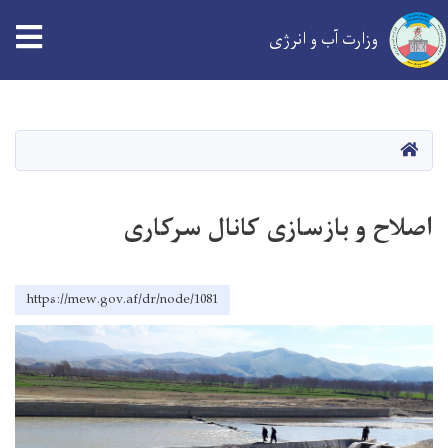
tion
وزارت آب و انرژی
Skip
to
main
خانه
content
اصلاح و بازسازی کانال سرکاری
https://mew.gov.af/dr/node/1081