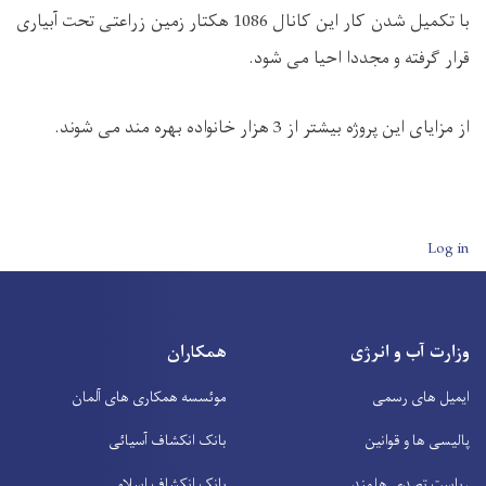
با تکمیل شدن کار این کانال 1086 هکتار زمین زراعتی تحت آبیاری
قرار گرفته و مجددا احیا می شود.
از مزایای این پروژه بیشتر از 3 هزار خانواده بهره مند می شوند.
User account men
Log in
وزارت آب و انرژی
همکاران
ایمیل های رسمی
موئسسه همکاری های آلمان
پالیسی ها و قوانین
بانک انکشاف آسیائی
ریاست تصدی هلمند
بانک انکشاف اسلامی