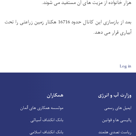
هزار خانواده از مزیت های آن مستفید می شوند.
بعد از بازسازی این کانال حدود 16716 هکتار زمین زراعتی را تحت
آبیاری قرار می دهد.
User account men
Log in
وزارت آب و انرژی
همکاران
ایمیل های رسمی
موئسسه همکاری های آلمان
پالیسی ها و قوانین
بانک انکشاف آسیائی
ریاست تصدی هلمند
بانک انکشاف اسلامی