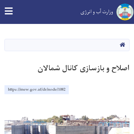
tion
وزارت آب و انرژی
Skip
to
main
خانه
content
اصلاح و بازسازی کانال شمالان
https://mew.gov.af/dr/node/1082