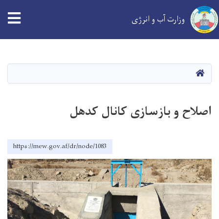
tion
وزارت آب و انرژی
Skip
to
main
خانه
content
اصلاح و بازسازی کانال کدهل
https://mew.gov.af/dr/node/1083