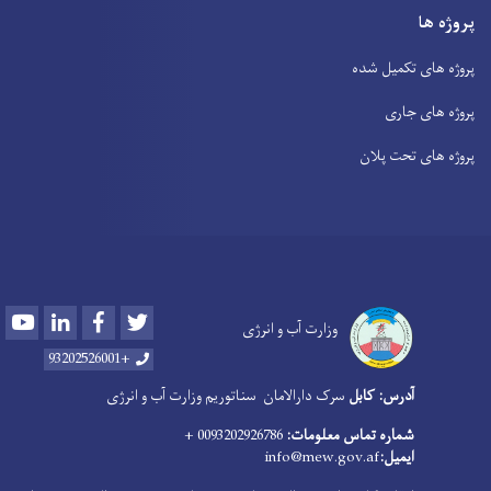
پروژه ها
پروژه های تکمیل شده
پروژه های جاری
پروژه های تحت پلان
Youtube
LinkedIn
Facebook
Twitter
وزارت آب و انرژی
+93202526001
آدرس: کابل
سرک دارالامان
سناتوریم وزارت آب و انرژی
شماره تماس معلومات:
0093202926786 +
ایمیل:
info@mew.gov.af