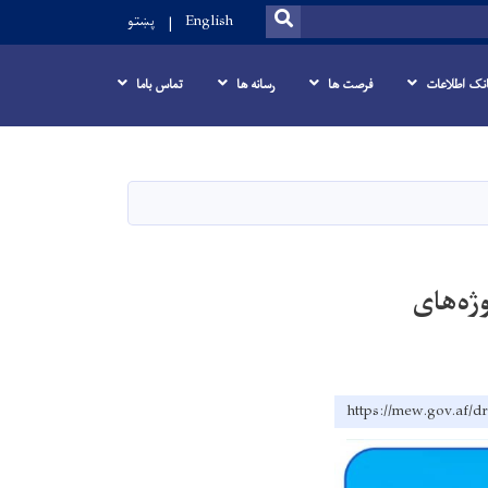
SEARCH
English
پښتو
انک اطلاعات
فرصت ها
رسانه ها
تماس باما
روژه‌های
https://mew.gov.af/d