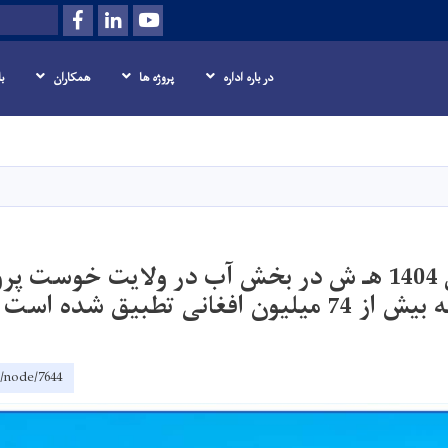
Facebook
LinkedIn
Youtube
Search
در باره اداره
پروژه ها
همکاران
ب
Skip
to
main
content
در جریان سال 1404 هـ ش در بخش آب در ولایت خوست پ
 افغانی تطبیق شده است
r/node/7644