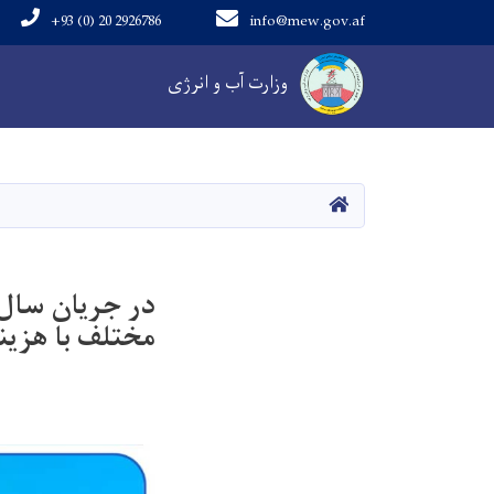
+93 (0) 20 2926786
info@mew.gov.af
Main navigation
وزارت آب و انرژی
خانه
مختلف با هزینه بیش از 74 میلیون