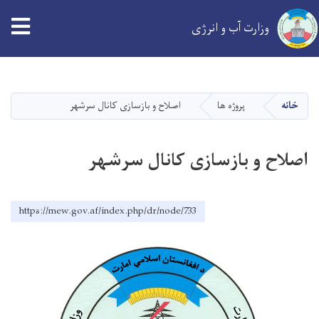
tion
وزارت آب و انرژی
Skip
to
main
خانه
پروژه ها
اصلاح و بازسازی کانال سرشهر
content
اصلاح و بازسازی کانال سرشهر
https://mew.gov.af/index.php/dr/node/733